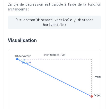
L'angle de dépression est calculé à l'aide de la fonction
arctangente :
θ = arctan(distance verticale / distance
horizontale)
Visualisation
Horizontale
:
100
Observateur
26.57
°
Verticale
:
Objet