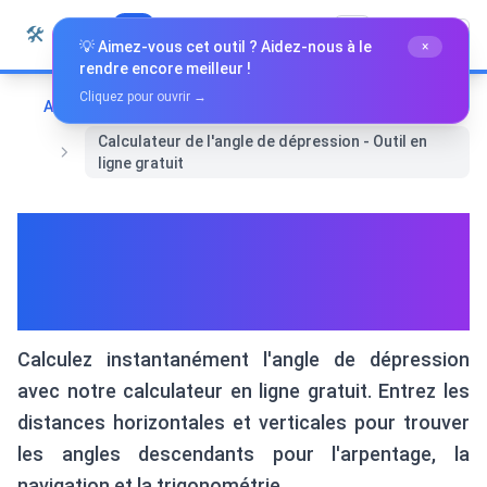
Passer au contenu
🛠️
Whiz Tools
Tous les outils
Français
💡 Aimez-vous cet outil ? Aidez-nous à le
×
rendre encore meilleur !
Cliquez pour ouvrir →
Accueil
Mathématiques et Géométrie
Calculateur de l'angle de dépression - Outil en
ligne gratuit
Calculateur de l'angle de
dépression - Outil en ligne
gratuit
Calculez instantanément l'angle de dépression
avec notre calculateur en ligne gratuit. Entrez les
distances horizontales et verticales pour trouver
les angles descendants pour l'arpentage, la
navigation et la trigonométrie.