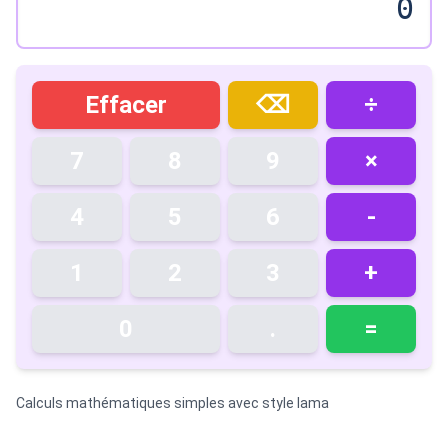
0
Copier
Effacer
⌫
÷
7
8
9
×
4
5
6
-
1
2
3
+
0
.
=
Calculs mathématiques simples avec style lama