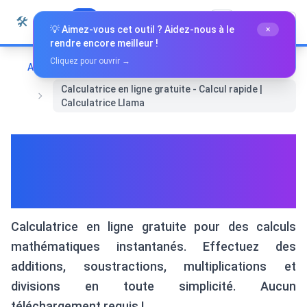
Passer au contenu
🛠️
Whiz Tools
Tous les outils
Français
💡 Aimez-vous cet outil ? Aidez-nous à le
×
rendre encore meilleur !
Cliquez pour ouvrir →
Accueil
Mathématiques et Géométrie
Calculatrice en ligne gratuite - Calcul rapide |
Calculatrice Llama
Calculatrice en ligne gratuite
- Calcul rapide | Calculatrice
Llama
Calculatrice en ligne gratuite pour des calculs
mathématiques instantanés. Effectuez des
additions, soustractions, multiplications et
divisions en toute simplicité. Aucun
téléchargement requis !