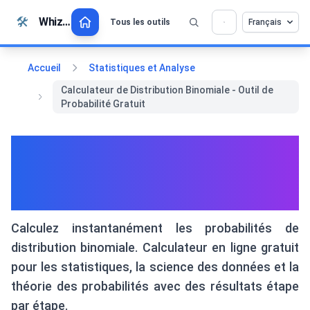
Passer au contenu
🛠️
Whiz Tools
Tous les outils
Français
💡 Aimez-vous cet outil ? Aidez-nous à le
×
rendre encore meilleur !
Cliquez pour ouvrir →
Accueil
Statistiques et Analyse
Calculateur de Distribution Binomiale - Outil de
Probabilité Gratuit
Calculateur de Distribution
Binomiale - Outil de
Probabilité Gratuit
Calculez instantanément les probabilités de
distribution binomiale. Calculateur en ligne gratuit
pour les statistiques, la science des données et la
théorie des probabilités avec des résultats étape
par étape.