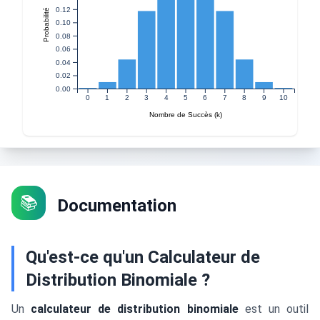
0.12
Probabilité
0.10
0.08
0.06
0.04
0.02
0.00
0
1
2
3
4
5
6
7
8
9
10
Nombre de Succès (k)
📚
Documentation
Qu'est-ce qu'un Calculateur de
Distribution Binomiale ?
Un
calculateur de distribution binomiale
est un outil