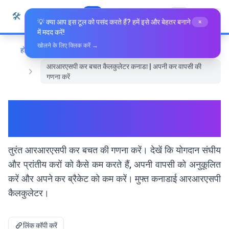
सामग्री पर जाएं
🛠️
Whiz Tools
सभी उपकरण
हिन्दी
💡 क्या आप इस टूल को पसंद करते हैं? हमें इसे और बेहतर बनाने
×
में मदद करें!
खोलने के लिए क्लिक करें →
होम
वित्त
आरआरएसपी कर बचत कैलकुलेटर कनाडा | अपनी कर वापसी की
गणना करें
आरआरएसपी कर बचत कैलकुलेटर
कनाडा | अपनी कर वापसी की गणना करें
तुरंत आरआरएसपी कर बचत की गणना करें। देखें कि योगदान संघीय
और प्रांतीय करों को कैसे कम करते हैं, अपनी वापसी को अनुकूलित
करें और अपने कर ब्रैकेट को कम करें। मुफ्त कनाडाई आरआरएसपी
कैलकुलेटर।
लिंक कॉपी करें