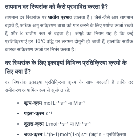
तापमान दर स्थिरांक को कैसे प्रभावित करता है?
तापमान दर स्थिरांक पर
घातीय प्रभाव
डालता है। जैसे-जैसे आप तापमान
बढ़ाते हैं, अधिक अणु सक्रियण बाधा को पार करने के लिए पर्याप्त ऊर्जा रखते
हैं, और k घातीय रूप से बढ़ता है। अंगूठे का नियम यह है कि कई
प्रतिक्रियाएं हर 10°C वृद्धि पर लगभग दोगुनी हो जाती हैं, हालांकि सटीक
कारक सक्रियण ऊर्जा पर निर्भर करता है।
दर स्थिरांक के लिए इकाइयां विभिन्न प्रतिक्रिया क्रमों के
लिए क्या हैं?
दर स्थिरांक इकाइयां प्रतिक्रिया क्रम के साथ बदलती हैं ताकि दर
समीकरण आयामिक रूप से सुसंगत रहे:
शून्य-क्रम
: mol·L⁻¹·s⁻¹ या M·s⁻¹
पहला-क्रम
: s⁻¹
दूसरा-क्रम
: L·mol⁻¹·s⁻¹ या M⁻¹·s⁻¹
उच्च-क्रम
: L^(n-1)·mol^(1-n)·s⁻¹ (जहां n = प्रतिक्रिया