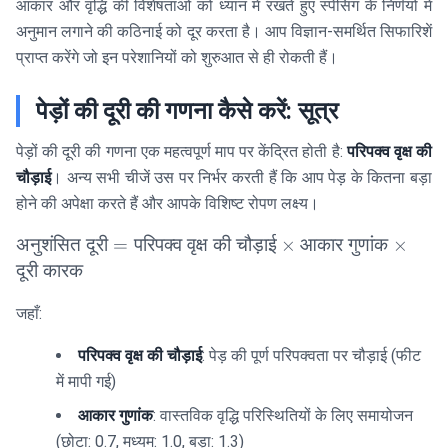
आकार और वृद्धि की विशेषताओं को ध्यान में रखते हुए स्पेसिंग के निर्णयों में
अनुमान लगाने की कठिनाई को दूर करता है। आप विज्ञान-समर्थित सिफारिशें
प्राप्त करेंगे जो इन परेशानियों को शुरुआत से ही रोकती हैं।
पेड़ों की दूरी की गणना कैसे करें: सूत्र
पेड़ों की दूरी की गणना एक महत्वपूर्ण माप पर केंद्रित होती है:
परिपक्व वृक्ष की
चौड़ाई
। अन्य सभी चीजें उस पर निर्भर करती हैं कि आप पेड़ के कितना बड़ा
होने की अपेक्षा करते हैं और आपके विशिष्ट रोपण लक्ष्य।
\text{अनुशंसित
अनुशंसित
दूरी
=
परिपक्व
वृक्ष
की
चौड़ाई
×
आकार
गुणांक
×
दूरी} =
दूरी
कारक
\text{परिपक्व
वृक्ष की चौड़ाई}
जहाँ:
\times
परिपक्व वृक्ष की चौड़ाई
: पेड़ की पूर्ण परिपक्वता पर चौड़ाई (फीट
\text{आकार
गुणांक} \times
में मापी गई)
\text{दूरी
आकार गुणांक
: वास्तविक वृद्धि परिस्थितियों के लिए समायोजन
कारक}
(छोटा: 0.7, मध्यम: 1.0, बड़ा: 1.3)