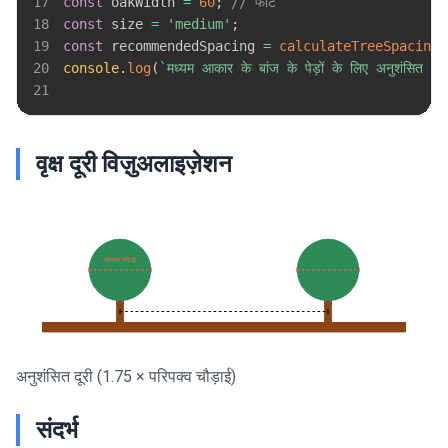
17
const
 oakWidth 
=
60
;
// फीट
18
const
 size 
=
'medium'
;
19
const
 recommendedSpacing 
=
calculateTreeSpacing
(
20
console
.
log
(
`
मध्यम आकार के बांज के पेड़ों के लिए अनुशंसित स्पे
21
वृक्ष दूरी विज़ुअलाइज़ेशन
परिपक्व चौड़ाई
वृक्ष 1
वृक्ष 2
अनुशंसित दूरी
(1.75 × परिपक्व चौड़ाई)
संदर्भ