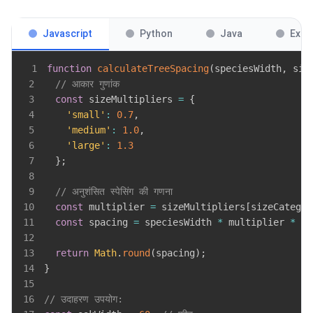
Javascript
Python
Java
Exce
1
function
calculateTreeSpacing
(
speciesWidth
,
 siz
2
// आकार गुणांक
3
const
 sizeMultipliers 
=
{
4
'small'
:
0.7
,
5
'medium'
:
1.0
,
6
'large'
:
1.3
7
}
;
8
9
// अनुशंसित स्पेसिंग की गणना
10
const
 multiplier 
=
 sizeMultipliers
[
sizeCategor
11
const
 spacing 
=
 speciesWidth 
*
 multiplier 
*
 sp
12
13
return
Math
.
round
(
spacing
)
;
14
}
15
16
// उदाहरण उपयोग: