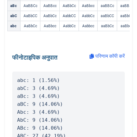
aBc
AaBBCc
AaBBcc
AaBbCc
AaBbcc
aaBBCc
aaBBcc
abC
AaBbCC
AaBbCc
AabbCC
AabbCc
aaBbCC
aaBbCc
abc
AaBbCc
AaBbcc
AabbCc
Aabbcc
aaBbCc
aaBbcc
परिणाम कॉपी करें
फीनोटाइपिक अनुपात
abc: 1 (1.56%)
abC: 3 (4.69%)
aBc: 3 (4.69%)
aBC: 9 (14.06%)
Abc: 3 (4.69%)
AbC: 9 (14.06%)
ABc: 9 (14.06%)
ABC: 27 (42.19%)