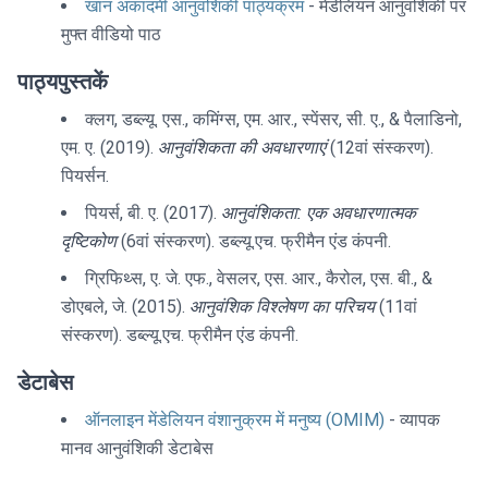
खान अकादमी आनुवंशिकी पाठ्यक्रम
- मेंडेलियन आनुवंशिकी पर
मुफ्त वीडियो पाठ
पाठ्यपुस्तकें
क्लग, डब्ल्यू. एस., कमिंग्स, एम. आर., स्पेंसर, सी. ए., & पैलाडिनो,
एम. ए. (2019).
आनुवंशिकता की अवधारणाएं
(12वां संस्करण).
पियर्सन.
पियर्स, बी. ए. (2017).
आनुवंशिकता: एक अवधारणात्मक
दृष्टिकोण
(6वां संस्करण). डब्ल्यू.एच. फ्रीमैन एंड कंपनी.
ग्रिफिथ्स, ए. जे. एफ., वेसलर, एस. आर., कैरोल, एस. बी., &
डोएबले, जे. (2015).
आनुवंशिक विश्लेषण का परिचय
(11वां
संस्करण). डब्ल्यू.एच. फ्रीमैन एंड कंपनी.
डेटाबेस
ऑनलाइन मेंडेलियन वंशानुक्रम में मनुष्य (OMIM)
- व्यापक
मानव आनुवंशिकी डेटाबेस