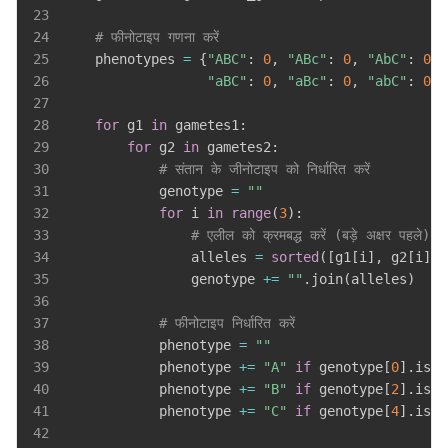
23
24
# फीनोटाइप गणना करें
25
    phenotypes 
=
{
"ABC"
:
0
,
"ABc"
:
0
,
"AbC"
:
0
,
26
"aBC"
:
0
,
"aBc"
:
0
,
"abC"
:
0
,
27
28
for
 g1 
in
 gametes1
:
29
for
 g2 
in
 gametes2
:
30
# संतान के जीनोटाइप को निर्धारित करें
31
            genotype 
=
""
32
for
 i 
in
range
(
3
)
:
33
# एलील को क्रमबद्ध करें (बड़े अक्षर पहले)
34
                alleles 
=
sorted
(
[
g1
[
i
]
,
 g2
[
i
]
]
,
35
                genotype 
+=
""
.
join
(
alleles
)
36
37
# फीनोटाइप निर्धारित करें
38
            phenotype 
=
""
39
            phenotype 
+=
"A"
if
 genotype
[
0
]
.
isup
40
            phenotype 
+=
"B"
if
 genotype
[
2
]
.
isup
41
            phenotype 
+=
"C"
if
 genotype
[
4
]
.
isup
42