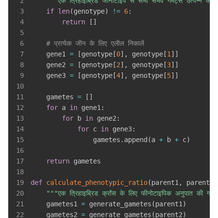
2
"""एक त्रिहाइब्रिड जीनोटाइप से सभी संभव गेमेट्स उत्पन्न करें
3
if
len
(
genotype
)
!=
6
:
4
return
[
]
5
6
# प्रत्येक जीन के लिए एलील निकालें
7
    gene1 
=
[
genotype
[
0
]
,
 genotype
[
1
]
]
8
    gene2 
=
[
genotype
[
2
]
,
 genotype
[
3
]
]
9
    gene3 
=
[
genotype
[
4
]
,
 genotype
[
5
]
]
10
11
    gametes 
=
[
]
12
for
 a 
in
 gene1
:
13
for
 b 
in
 gene2
:
14
for
 c 
in
 gene3
:
15
                gametes
.
append
(
a 
+
 b 
+
 c
)
16
17
return
18
19
def
calculate_phenotypic_ratio
(
parent1
,
 parent2
)
20
"""एक त्रिहाइब्रिड क्रॉस के लिए फीनोटाइपिक अनुपात की गणन
21
    gametes1 
=
 generate_gametes
(
parent1
)
22
    gametes2 
=
 generate_gametes
(
parent2
)