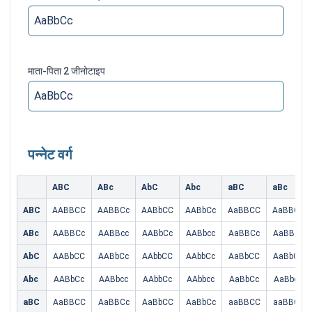
माता-पिता 2 जीनोटाइप
पन्नेट वर्ग
ABC
ABc
AbC
Abc
aBC
aBc
ABC
AABBCC
AABBCc
AABbCC
AABbCc
AaBBCC
AaBBCc
ABc
AABBCc
AABBcc
AABbCc
AABbcc
AaBBCc
AaBBcc
AbC
AABbCC
AABbCc
AAbbCC
AAbbCc
AaBbCC
AaBbCc
Abc
AABbCc
AABbcc
AAbbCc
AAbbcc
AaBbCc
AaBbcc
aBC
AaBBCC
AaBBCc
AaBbCC
AaBbCc
aaBBCC
aaBBCc