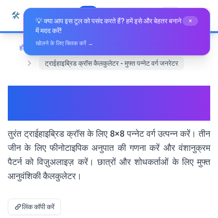
सामग्री पर जाएं
🛠️
Whiz Tools
सभी उपकरण
हिन्दी
💡 क्या आप इस टूल को पसंद करते हैं? हमें इसे और बेहतर बनाने
×
में मदद करें!
खोलने के लिए क्लिक करें →
होम
विशेष उपकरण
ट्राईहाइब्रिड क्रॉस कैलकुलेटर - मुफ्त पन्नेट वर्ग जनरेटर
ट्राईहाइब्रिड क्रॉस कैलकुलेटर - मुफ्त
पन्नेट वर्ग जनरेटर
तुरंत ट्राईहाइब्रिड क्रॉस के लिए 8×8 पन्नेट वर्ग उत्पन्न करें। तीन
जीन के लिए फीनोटाइपिक अनुपात की गणना करें और वंशानुक्रम
पैटर्न को विज़ुअलाइज़ करें। छात्रों और शोधकर्ताओं के लिए मुफ्त
आनुवंशिकी कैलकुलेटर।
लिंक कॉपी करें