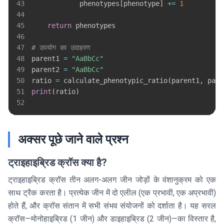
43
            phenotypes
[
phenotype
]
+=
1
44
45
return
46
47
# उपयोग का उदाहरण
48
parent1 
=
"AaBbCc"
49
parent2 
=
"AaBbCc"
50
ratio 
=
 calculate_phenotypic_ratio
(
parent1
,
 pare
51
print
(
ratio
)
52
अक्सर पूछे जाने वाले प्रश्न
ट्राइहाइब्रिड क्रॉस क्या है?
ट्राइहाइब्रिड क्रॉस तीन अलग-अलग जीन जोड़ों के वंशानुक्रम को एक
साथ ट्रैक करता है। प्रत्येक जीन में दो एलील (एक प्रभावी, एक अप्रभावी)
होते हैं, और क्रॉस संतान में सभी संभव संयोजनों को दर्शाता है। यह सरल
क्रॉस—मोनोहाइब्रिड (1 जीन) और डाइहाइब्रिड (2 जीन)—का विस्तार है,