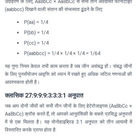
उदाहरण के लिए, AaBbCc × AaBbCc से सभी तीन अवदमित फीनोटाइप
और }
B
(aabbcc) दिखाने वाली संतान की संभाव्यता ढूंढने के लिए:
\text{
P(aa) = 1/4
और }
C) =
P(bb) = 1/4
P(A)
P(cc) = 1/4
\times
P(B)
P(aabbcc) = 1/4 × 1/4 × 1/4 = 1/64
\times
P(C)
यह गुणा नियम केवल तभी काम करता है जब जीन असंबद्ध हों। संबद्ध जीनों
के लिए पुनर्संयोजन आवृत्ति को ध्यान में रखते हुए अधिक जटिल गणनाओं की
आवश्यकता होती है।
क्लासिक 27:9:9:9:3:3:3:1 अनुपात
जब आप दोनों जीवों को सभी तीन जीनों के लिए हेटेरोजाइगस (AaBbCc ×
AaBbCc) क्रॉस करते हैं, तो आपको आनुवंशिकी के सबसे प्रसिद्ध अनुपातों
में से एक मिलता है। यह मोनोहाइब्रिड 3:1 अनुपात को तीन आयामों में
विस्तारित करके प्राप्त होता है: