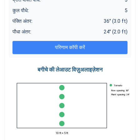
कुल पौधे
:
5
पंक्ति अंतर
:
36
" (
3.0
ft)
पौधा अंतर
:
24
" (
2.0
ft)
परिणाम कॉपी करें
बगीचे की लेआउट विज़ुअलाइज़ेशन
Tomato
Row spacing:
36
"
Plant spacing:
24
"
10
ft ×
5
ft