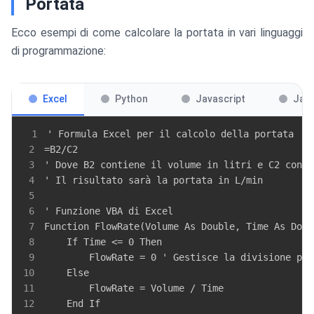
Portata
Ecco esempi di come calcolare la portata in vari linguaggi
di programmazione:
Excel
Python
Javascript
Jav
1
2
3
4
5
6
7
8
9
10
11
12