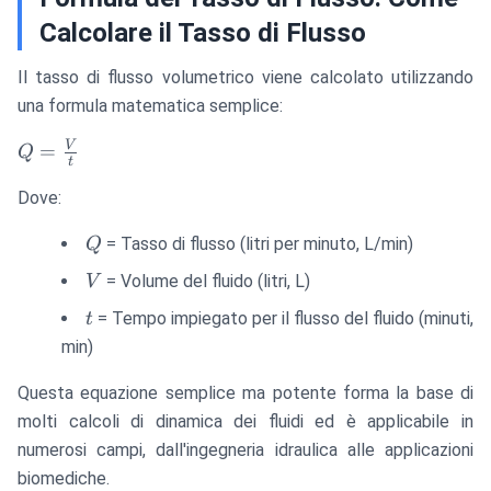
Calcolare il Tasso di Flusso
Il tasso di flusso volumetrico viene calcolato utilizzando
una formula matematica semplice:
Q =
V
=
Q
t
\frac{V}
Dove:
{t}
Q
= Tasso di flusso (litri per minuto, L/min)
Q
V
= Volume del fluido (litri, L)
V
t
= Tempo impiegato per il flusso del fluido (minuti,
t
min)
Questa equazione semplice ma potente forma la base di
molti calcoli di dinamica dei fluidi ed è applicabile in
numerosi campi, dall'ingegneria idraulica alle applicazioni
biomediche.