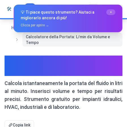
Vai al contenuto
🛠️
Whiz Tools
Tutti gli strumenti
Italiano
💡 Ti piace questo strumento? Aiutaci a
×
migliorarlo ancora di più!
Clicca per aprire →
Home
Matematica e Geometria
Calcolatore della Portata: L/min da Volume e
Tempo
Calcolatore della Portata:
L/min da Volume e Tempo
Calcola istantaneamente la portata del fluido in litri
al minuto. Inserisci volume e tempo per risultati
precisi. Strumento gratuito per impianti idraulici,
HVAC, industriali e di laboratorio.
Copia link