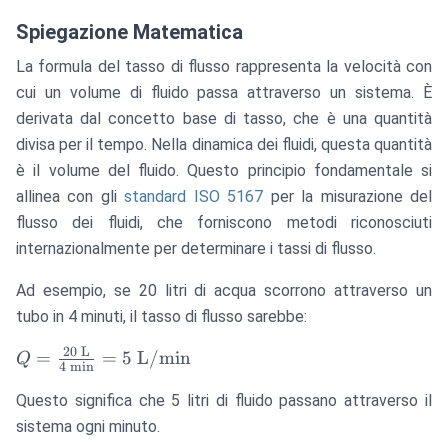
Spiegazione Matematica
La formula del tasso di flusso rappresenta la velocità con
cui un volume di fluido passa attraverso un sistema. È
derivata dal concetto base di tasso, che è una quantità
divisa per il tempo. Nella dinamica dei fluidi, questa quantità
è il volume del fluido. Questo principio fondamentale si
allinea con gli
standard ISO 5167
per la misurazione del
flusso dei fluidi, che forniscono metodi riconosciuti
internazionalmente per determinare i tassi di flusso.
Ad esempio, se 20 litri di acqua scorrono attraverso un
tubo in 4 minuti, il tasso di flusso sarebbe:
20
L
Q =
=
=
5
L/min
Q
4
min
\frac{20
Questo significa che 5 litri di fluido passano attraverso il
\text{
L}}{4
sistema ogni minuto.