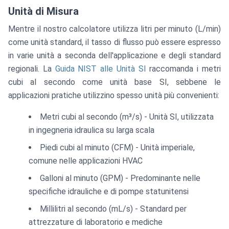
\text{
Unità di Misura
min}}
= 5
Mentre il nostro calcolatore utilizza litri per minuto (L/min)
\text{
come unità standard, il tasso di flusso può essere espresso
L/min}
in varie unità a seconda dell'applicazione e degli standard
regionali. La
Guida NIST alle Unità SI
raccomanda i metri
cubi al secondo come unità base SI, sebbene le
applicazioni pratiche utilizzino spesso unità più convenienti:
Metri cubi al secondo (m³/s) - Unità SI, utilizzata
in ingegneria idraulica su larga scala
Piedi cubi al minuto (CFM) - Unità imperiale,
comune nelle applicazioni HVAC
Galloni al minuto (GPM) - Predominante nelle
specifiche idrauliche e di pompe statunitensi
Millilitri al secondo (mL/s) - Standard per
attrezzature di laboratorio e mediche