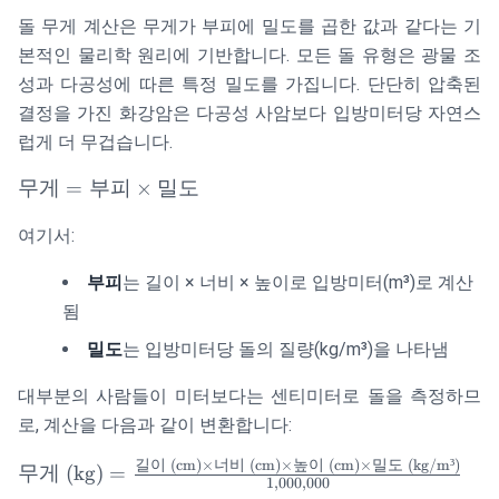
돌 무게 계산은 무게가 부피에 밀도를 곱한 값과 같다는 기
본적인 물리학 원리에 기반합니다. 모든 돌 유형은 광물 조
성과 다공성에 따른 특정 밀도를 가집니다. 단단히 압축된
결정을 가진 화강암은 다공성 사암보다 입방미터당 자연스
럽게 더 무겁습니다.
\text{무
무게
=
부피
×
밀도
게} =
여기서:
\text{부
피}
부피
는 길이 × 너비 × 높이로 입방미터(m³)로 계산
\times
됨
\text{밀
도}
밀도
는 입방미터당 돌의 질량(kg/m³)을 나타냄
대부분의 사람들이 미터보다는 센티미터로 돌을 측정하므
로, 계산을 다음과 같이 변환합니다:
길이
(cm)
×
너비
(cm)
×
높이
(cm)
×
밀도
(kg/m³)
\text{무게
무게
(kg)
=
1
,
000
,
000
(kg)} =