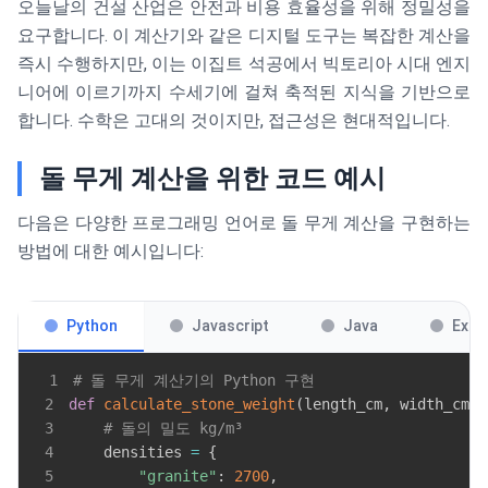
오늘날의 건설 산업은 안전과 비용 효율성을 위해 정밀성을
요구합니다. 이 계산기와 같은 디지털 도구는 복잡한 계산을
즉시 수행하지만, 이는 이집트 석공에서 빅토리아 시대 엔지
니어에 이르기까지 수세기에 걸쳐 축적된 지식을 기반으로
합니다. 수학은 고대의 것이지만, 접근성은 현대적입니다.
돌 무게 계산을 위한 코드 예시
다음은 다양한 프로그래밍 언어로 돌 무게 계산을 구현하는
방법에 대한 예시입니다:
Python
Javascript
Java
Exce
1
# 돌 무게 계산기의 Python 구현
2
def
calculate_stone_weight
(
length_cm
,
 width_cm
,
 
3
# 돌의 밀도 kg/m³
4
    densities 
=
{
5
"granite"
:
2700
,