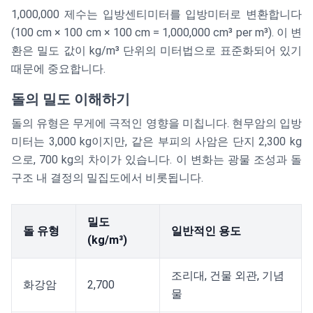
\frac{\text{길
1,000,000 제수는 입방센티미터를 입방미터로 변환합니다
이 (cm)}
(100 cm × 100 cm × 100 cm = 1,000,000 cm³ per m³). 이 변
\times
환은 밀도 값이 kg/m³ 단위의 미터법으로 표준화되어 있기
\text{너비
때문에 중요합니다.
(cm)} \times
\text{높이
돌의 밀도 이해하기
(cm)} \times
돌의 유형은 무게에 극적인 영향을 미칩니다. 현무암의 입방
\text{밀도
(kg/m³)}}
미터는 3,000 kg이지만, 같은 부피의 사암은 단지 2,300 kg
{1,000,000}
으로, 700 kg의 차이가 있습니다. 이 변화는 광물 조성과 돌
구조 내 결정의 밀집도에서 비롯됩니다.
밀도
돌 유형
일반적인 용도
(kg/m³)
조리대, 건물 외관, 기념
화강암
2,700
물