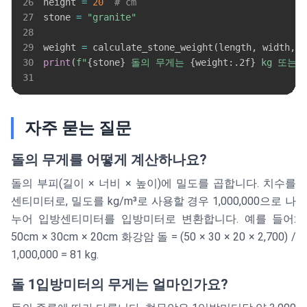
26
height 
=
20
# cm
27
stone 
=
"granite"
28
29
weight 
=
 calculate_stone_weight
(
length
,
 width
,
 h
30
print
(
f"
{
stone
}
 돌의 무게는 
{
weight
:
.2f
}
 kg 또는 
31
자주 묻는 질문
돌의 무게를 어떻게 계산하나요?
돌의 부피(길이 × 너비 × 높이)에 밀도를 곱합니다. 치수를
센티미터로, 밀도를 kg/m³로 사용할 경우 1,000,000으로 나
누어 입방센티미터를 입방미터로 변환합니다. 예를 들어:
50cm × 30cm × 20cm 화강암 돌 = (50 × 30 × 20 × 2,700) /
1,000,000 = 81 kg.
돌 1입방미터의 무게는 얼마인가요?