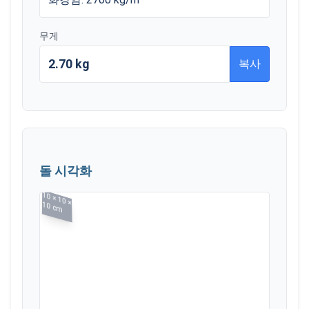
무게
2.70 kg
복사
돌 시각화
10
×
10
×
10
cm