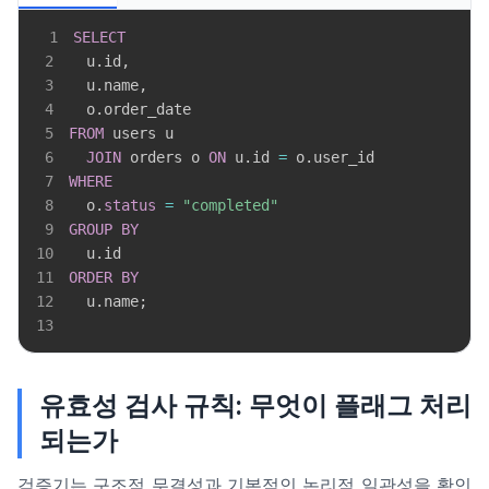
1
SELECT
2
  u
.
id
,
3
  u
.
name
,
4
  o
.
5
FROM
6
JOIN
 orders o 
ON
 u
.
id 
=
 o
.
7
WHERE
8
  o
.
status
=
"completed"
9
GROUP
BY
10
  u
.
11
ORDER
BY
12
  u
.
name
;
13
유효성 검사 규칙: 무엇이 플래그 처리
되는가
검증기는 구조적 무결성과 기본적인 논리적 일관성을 확인