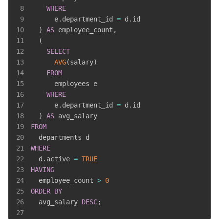
8
WHERE
9
      e
.
department_id 
=
 d
.
10
)
AS
 employee_count
,
11
(
12
SELECT
13
AVG
(
salary
)
14
FROM
15
16
WHERE
17
      e
.
department_id 
=
 d
.
18
)
AS
19
FROM
20
21
WHERE
22
  d
.
active 
=
TRUE
23
HAVING
24
  employee_count 
>
0
25
ORDER
BY
26
  avg_salary 
DESC
;
27