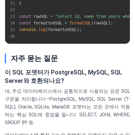
11
}
12
13
const
 rawSQL 
=
"select id, name from users where
14
const
 formattedSQL 
=
formatSQL
(
rawSQL
)
;
15
console
.
log
(
formattedSQL
)
;
16
자주 묻는 질문
이 SQL 포맷터가 PostgreSQL, MySQL, SQL
Server와 호환되나요?
네, 주요 데이터베이스에서 공통적으로 사용되는 표준 SQL
구문을 처리합니다—PostgreSQL, MySQL, SQL Server (T-
SQL), Oracle, SQLite, MariaDB. 포맷터는 모든 곳에서 작동
하는 핵심 SQL에 중점을 둡니다: SELECT, JOIN, WHERE,
GROUP BY 등.