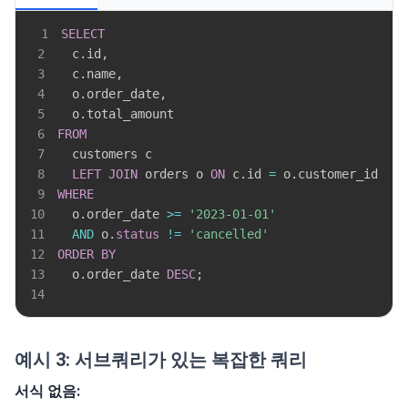
1
SELECT
2
  c
.
id
,
3
  c
.
name
,
4
  o
.
order_date
,
5
  o
.
6
FROM
7
8
LEFT
JOIN
 orders o 
ON
 c
.
id 
=
 o
.
9
WHERE
10
  o
.
order_date 
>=
'2023-01-01'
11
AND
 o
.
status
!=
'cancelled'
12
ORDER
BY
13
  o
.
order_date 
DESC
;
14
예시 3: 서브쿼리가 있는 복잡한 쿼리
서식 없음: