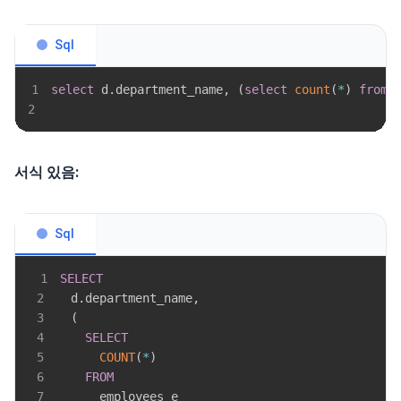
Sql
1
select
 d
.
department_name
,
(
select
count
(
*
)
from
 
2
서식 있음:
Sql
1
SELECT
2
  d
.
department_name
,
3
(
4
SELECT
5
COUNT
(
*
)
6
FROM
7