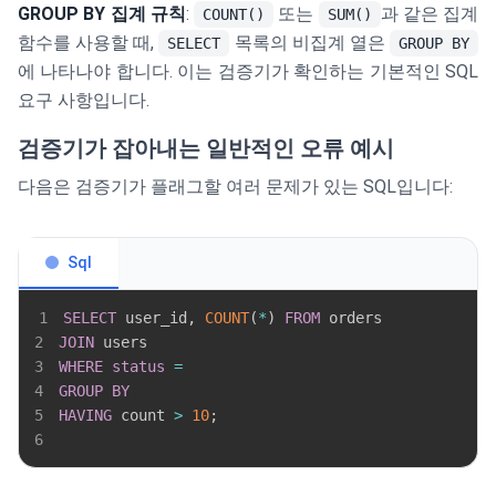
GROUP BY 집계 규칙
:
또는
과 같은 집계
COUNT()
SUM()
함수를 사용할 때,
목록의 비집계 열은
SELECT
GROUP BY
에 나타나야 합니다. 이는 검증기가 확인하는 기본적인 SQL
요구 사항입니다.
검증기가 잡아내는 일반적인 오류 예시
다음은 검증기가 플래그할 여러 문제가 있는 SQL입니다:
Sql
1
SELECT
 user_id
,
COUNT
(
*
)
FROM
2
JOIN
3
WHERE
status
=
4
GROUP
BY
5
HAVING
 count 
>
10
;
6