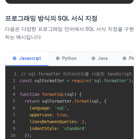
프로그래밍 방식의 SQL 서식 지정
다음은 다양한 프로그래밍 언어에서 SQL 서식 지정을 구현
하는 예시입니다:
Javascript
Python
Java
Php
1
// sql-formatter 라이브러리를 사용한 JavaScript 
2
const
 sqlFormatter 
=
require
(
'sql-formatter'
)
;
3
4
function
formatSQL
(
sql
)
{
5
return
 sqlFormatter
.
format
(
sql
,
{
6
language
:
'sql'
,
7
uppercase
:
true
,
8
linesBetweenQueries
:
2
,
9
indentStyle
:
'standard'
10
}
)
;