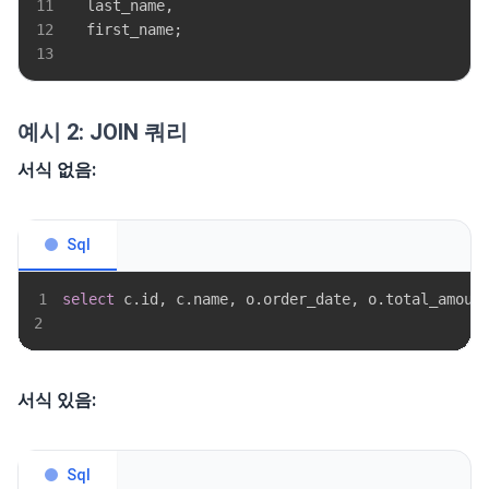
11
  last_name
,
12
  first_name
;
13
예시 2: JOIN 쿼리
서식 없음:
Sql
1
select
 c
.
id
,
 c
.
name
,
 o
.
order_date
,
 o
.
total_amoun
2
서식 있음:
Sql