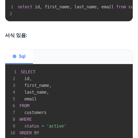
1
select
 id
,
 first_name
,
 last_name
,
 email 
from
 cus
2
서식 있음:
Sql
1
SELECT
2
  id
,
3
  first_name
,
4
  last_name
,
5
6
FROM
7
8
WHERE
9
status
=
'active'
10
ORDER
BY