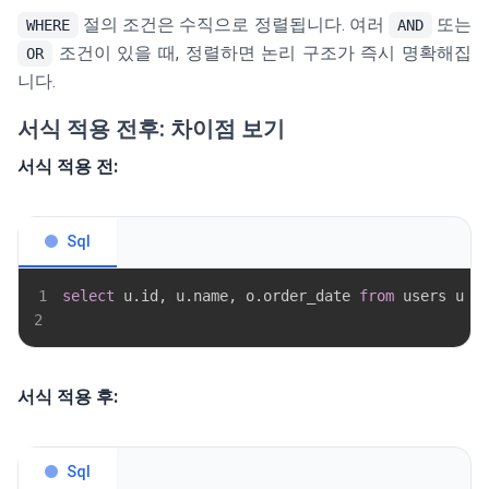
절의 조건은 수직으로 정렬됩니다. 여러
또는
WHERE
AND
조건이 있을 때, 정렬하면 논리 구조가 즉시 명확해집
OR
니다.
서식 적용 전후: 차이점 보기
서식 적용 전:
Sql
1
select
 u
.
id
,
 u
.
name
,
 o
.
order_date 
from
 users u 
j
2
서식 적용 후:
Sql