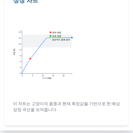
성장 차트
현재 체중
14
예측 체중
12
일반적인 품종 범위
10
체중 (lb)
8
6
4
2
0
0
5
10
15
20
나이 (개월)
이 차트는 고양이의 품종과 현재 측정값을 기반으로 한 예상
성장 곡선을 보여줍니다.