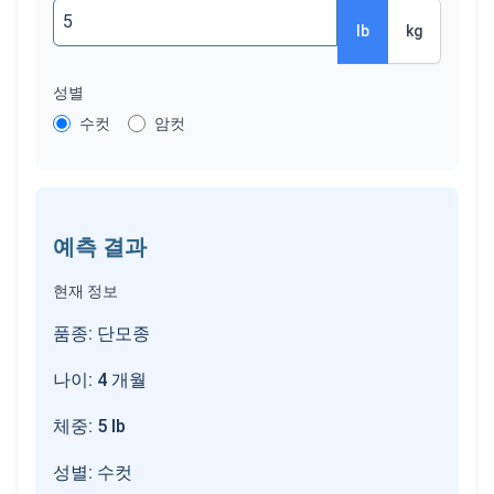
lb
kg
성별
수컷
암컷
예측 결과
현재 정보
품종: 단모종
나이: 4 개월
체중: 5 lb
성별: 수컷