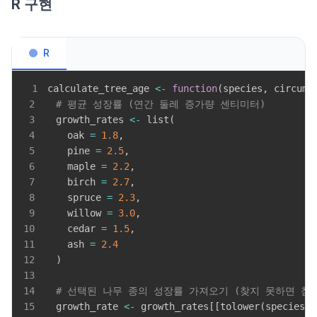
R 구현
R
1
calculate_tree_age 
<-
function
(
species
,
 circumf
2
# 평균 성장률 (연간 둘레 증가량 센티미터)
3
  growth_rates 
<-
 list
(
4
    oak 
=
1.8
,
5
    pine 
=
2.5
,
6
    maple 
=
2.2
,
7
    birch 
=
2.7
,
8
    spruce 
=
2.3
,
9
    willow 
=
3.0
,
10
    cedar 
=
1.5
,
11
    ash 
=
2.4
12
)
13
14
# 선택된 나무 종의 성장률 가져오기 (찾지 못하면 참
15
  growth_rate 
<-
 growth_rates
[
[
tolower
(
species
)
]