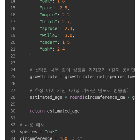
14
"oak"
:
1.8
,
15
"pine"
:
2.5
,
16
"maple"
:
2.2
,
17
"birch"
:
2.7
,
18
"spruce"
:
2.3
,
19
"willow"
:
3.0
,
20
"cedar"
:
1.5
,
21
"ash"
:
2.4
22
}
23
24
# 선택된 나무 종의 성장률 가져오기 (찾지 못하면 
25
    growth_rate 
=
 growth_rates
.
get
(
species
.
lower
26
27
# 추정 나이 계산 (가장 가까운 년도로 반올림)
28
    estimated_age 
=
round
(
circumference_cm 
/
 gro
29
30
return
31
32
# 사용 예시
33
species 
=
"oak"
34
circumference 
=
150
# cm