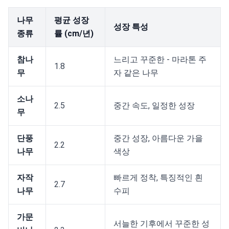
나무
평균 성장
성장 특성
종류
률 (cm/년)
참나
느리고 꾸준한 - 마라톤 주
1.8
무
자 같은 나무
소나
2.5
중간 속도, 일정한 성장
무
단풍
중간 성장, 아름다운 가을
2.2
나무
색상
자작
빠르게 정착, 특징적인 흰
2.7
나무
수피
가문
서늘한 기후에서 꾸준한 성