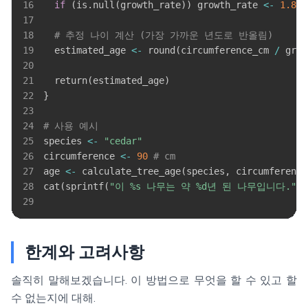
16
if
(
is.null
(
growth_rate
)
)
 growth_rate 
<-
1.8
17
18
# 추정 나이 계산 (가장 가까운 년도로 반올림)
19
  estimated_age 
<-
 round
(
circumference_cm 
/
 grow
20
21
  return
(
estimated_age
)
22
}
23
24
# 사용 예시
25
species 
<-
"cedar"
26
circumference 
<-
90
# cm
27
age 
<-
 calculate_tree_age
(
species
,
 circumference
28
cat
(
sprintf
(
"이 %s 나무는 약 %d년 된 나무입니다."
,
 
29
한계와 고려사항
솔직히 말해보겠습니다. 이 방법으로 무엇을 할 수 있고 할
수 없는지에 대해.