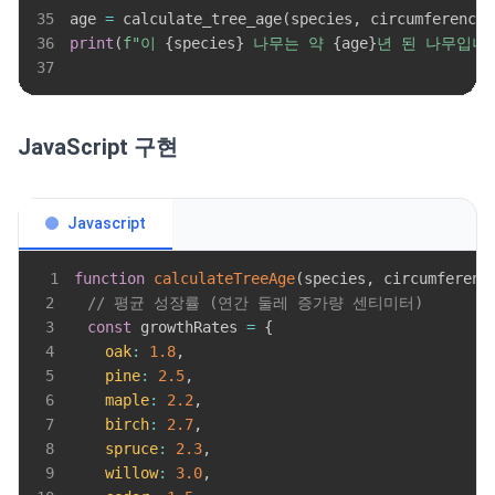
35
age 
=
 calculate_tree_age
(
species
,
 circumference
)
36
print
(
f"이 
{
species
}
 나무는 약 
{
age
}
년 된 나무입니다
37
JavaScript 구현
Javascript
1
function
calculateTreeAge
(
species
,
 circumferenc
2
// 평균 성장률 (연간 둘레 증가량 센티미터)
3
const
 growthRates 
=
{
4
oak
:
1.8
,
5
pine
:
2.5
,
6
maple
:
2.2
,
7
birch
:
2.7
,
8
spruce
:
2.3
,
9
willow
:
3.0
,