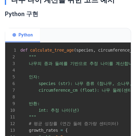
Python 구현
Python
1
def
calculate_tree_age
(
species
,
 circumference_c
2
3
4
5
6
7
8
9
10
11
    """
12
# 평균 성장률 (연간 둘레 증가량 센티미터)
13
    growth_rates 
=
{