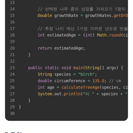
13
14
// 선택된 나무 종의 성장률 가져오기 (찾지 
15
Double
 growthRate 
=
 growthRates
.
getOrDef
16
17
// 추정 나이 계산 (가장 가까운 년도로 반올림
18
int
 estimatedAge 
=
(
int
)
Math
.
round
(
circ
19
20
return
 estimatedAge
;
21
}
22
23
public
static
void
main
(
String
[
]
 args
)
{
24
String
 species 
=
"birch"
;
25
double
 circumference 
=
135.0
;
// cm
26
int
 age 
=
calculateTreeAge
(
species
,
 circ
27
System
.
out
.
println
(
"이 "
+
 species 
+
" 
28
}
29
}
30