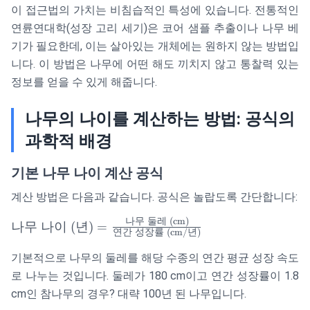
이 접근법의 가치는 비침습적인 특성에 있습니다. 전통적인
연륜연대학(성장 고리 세기)은 코어 샘플 추출이나 나무 베
기가 필요한데, 이는 살아있는 개체에는 원하지 않는 방법입
니다. 이 방법은 나무에 어떤 해도 끼치지 않고 통찰력 있는
정보를 얻을 수 있게 해줍니다.
나무의 나이를 계산하는 방법: 공식의
과학적 배경
기본 나무 나이 계산 공식
계산 방법은 다음과 같습니다. 공식은 놀랍도록 간단합니다:
나무
둘레
(cm)
\text{나무 나
나무
나이
(
년
)
=
연간
성장률
(cm/
년
)
이 (년)} =
\frac{\text{나
기본적으로 나무의 둘레를 해당 수종의 연간 평균 성장 속도
무 둘레
로 나누는 것입니다. 둘레가 180 cm이고 연간 성장률이 1.8
(cm)}}
cm인 참나무의 경우? 대략 100년 된 나무입니다.
{\text{연간