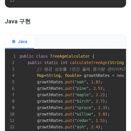
15
Java 구현
Java
1
public
class
TreeAgeCalculator
{
2
public
static
int
calculateTreeAge
(
String
 sp
3
// 평균 성장률 (연간 둘레 증가량 센티미터)
4
Map
<
String
,
Double
>
 growthRates 
=
new
Ha
5
        growthRates
.
put
(
"oak"
,
1.8
)
;
6
        growthRates
.
put
(
"pine"
,
2.5
)
;
7
        growthRates
.
put
(
"maple"
,
2.2
)
;
8
        growthRates
.
put
(
"birch"
,
2.7
)
;
9
        growthRates
.
put
(
"spruce"
,
2.3
)
;
10
        growthRates
.
put
(
"willow"
,
3.0
)
;
11
        growthRates
.
put
(
"cedar"
,
1.5
)
;
12
        growthRates
.
put
(
"ash"
,
2.4
)
;