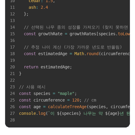
10
cedar
:
1.5
,
11
ash
:
2.4
12
}
;
13
14
// 선택된 나무 종의 성장률 가져오기 (찾지 못하면 
15
const
 growthRate 
=
 growthRates
[
species
.
toLower
16
17
// 추정 나이 계산 (가장 가까운 년도로 반올림)
18
const
 estimatedAge 
=
Math
.
round
(
circumferenceC
19
20
return
 estimatedAge
;
21
}
22
23
// 사용 예시
24
const
 species 
=
"maple"
;
25
const
 circumference 
=
120
;
// cm
26
const
 age 
=
calculateTreeAge
(
species
,
 circumfere
27
console
.
log
(
`
이 
${
species
}
 나무는 약 
${
age
}
년 된 
28