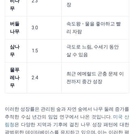
비나
2.3
장
무
버들
속도왕 - 물을 좋아하고 빨
3.0
나무
리 자람
삼나
극도로 느림, 수세기 동안
1.5
무
살 수 있음
물푸
최근 에메랄드 곤충 문제 이
레나
2.4
전까지 중간 성장
무
이러한 성장률은 관리된 숲과 자연 숲에서 나무 둘레 증가를
추적한 수십 년간의 임업 연구에서 나온 것입니다.
미국 산
림청
은 다양한 지역과 기후에 걸친 나무 성장 패턴에 대한
광범위한 데이터베이스를 유지하고 있으며, 이는 이러한 평