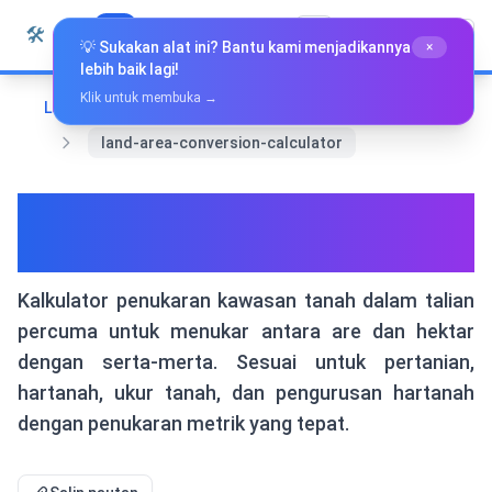
Langkau ke kandungan
🛠️
Whiz Tools
Semua Alat
Bahasa Melayu
💡 Sukakan alat ini? Bantu kami menjadikannya
×
lebih baik lagi!
Klik untuk membuka →
Laman Utama
Alat-alat Penukaran
land-area-conversion-calculator
land-area-conversion-
calculator
Kalkulator penukaran kawasan tanah dalam talian
percuma untuk menukar antara are dan hektar
dengan serta-merta. Sesuai untuk pertanian,
hartanah, ukur tanah, dan pengurusan hartanah
dengan penukaran metrik yang tepat.