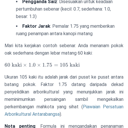
Pengganda Saiz
: Disesuaikan untuk keadaan
pertumbuhan sebenar (kecil: 0.7, sederhana: 1.0,
besar: 1.3)
Faktor Jarak
: Pemalar 1.75 yang memberikan
ruang penampan antara kanopi matang
Mari kita kerjakan contoh sebenar. Anda menanam pokok
oak sederhana dengan lebar matang 60 kaki:
60
60
kaki
×
1.0
×
1.75
=
105
kaki
\text{
Ukuran 105 kaki itu adalah jarak dari pusat ke pusat antara
kaki}
\times
batang pokok. Faktor 1.75 datang daripada dekad
1.0
penyelidikan arborikultural yang menunjukkan jarak ini
\times
meminimumkan persaingan sambil mengekalkan
1.75
perkembangan mahkota yang sihat (
Piawaian Persatuan
= 105
Arborikultural Antarabangsa
).
\text{
kaki}
Nota penting
: Formula ini mengandaikan penanaman