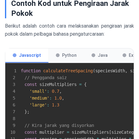
Contoh Kod untuk Pengiraan Jarak
Pokok
Berikut adalah contoh cara melaksanakan pengiraan jarak
pokok dalam pelbagai bahasa pengaturcaraan:
Javascript
Python
Java
Exce
1
function
calculateTreeSpacing
(
speciesWidth
,
 siz
2
// Pengganda saiz
3
const
 sizeMultipliers 
=
{
4
'small'
:
0.7
,
5
'medium'
:
1.0
,
6
'large'
:
1.3
7
}
;
8
9
// Kira jarak yang disyorkan
10
const
 multiplier 
=
 sizeMultipliers
[
sizeCategor