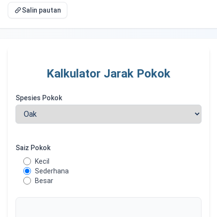
Salin pautan
Kalkulator Jarak Pokok
Spesies Pokok
Saiz Pokok
Saiz Pokok
Kecil
0.7x mature size multiplier
Sederhana
1.0x standard mature size multiplier
Besar
1.3x mature size multiplier for optimal conditions