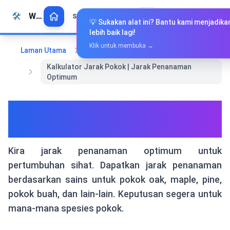
Langkau ke kandungan
🛠️
Whiz Tools
Semua Alat
Bahasa Melayu
💡 Sukakan alat ini? Bantu kami menjadik
lebih baik lagi!
Klik untuk membuka →
Laman Utama
Alat Khas
Kalkulator Jarak Pokok | Jarak Penanaman
Optimum
Kalkulator Jarak Pokok | Jarak
Penanaman Optimum
Kira jarak penanaman optimum untuk
pertumbuhan sihat. Dapatkan jarak penanaman
berdasarkan sains untuk pokok oak, maple, pine,
pokok buah, dan lain-lain. Keputusan segera untuk
mana-mana spesies pokok.