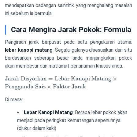
mendapatkan cadangan saintifik yang menghalang masalah
ini sebelum ia bermula.
Cara Mengira Jarak Pokok: Formula
Pengiraan jarak berpusat pada satu pengukuran utama:
lebar kanopi matang
. Segala-galanya disesuaikan dari situ
berdasarkan seberapa besar anda menjangkakan pokok
akan membesar dan matlamat penanaman khusus anda.
\text{Jarak
Jarak Disyorkan
=
Lebar Kanopi Matang
×
Disyorkan} =
Pengganda Saiz
×
Faktor Jarak
\text{Lebar
Kanopi Matang}
Di mana:
\times
Lebar Kanopi Matang
: Berapa lebar pokok akan
\text{Pengganda
Saiz} \times
menjadi pada peringkat kematangan sepenuhnya
\text{Faktor
(diukur dalam kaki)
Jarak}