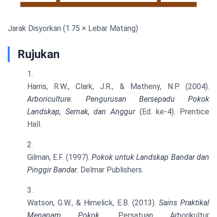
Pokok 1
Pokok 2
Jarak Disyorkan
(1.75 × Lebar Matang)
Rujukan
Harris, R.W., Clark, J.R., & Matheny, N.P. (2004).
Arboriculture: Pengurusan Bersepadu Pokok
Landskap, Semak, dan Anggur
(Ed. ke-4). Prentice
Hall.
Gilman, E.F. (1997).
Pokok untuk Landskap Bandar dan
Pinggir Bandar
. Delmar Publishers.
Watson, G.W., & Himelick, E.B. (2013).
Sains Praktikal
Menanam Pokok
. Persatuan Arborikultur