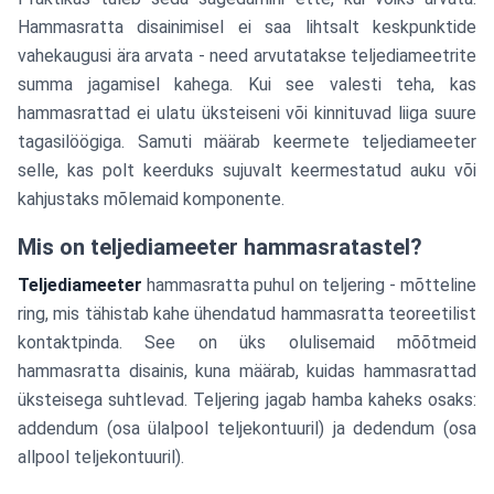
Hammasratta disainimisel ei saa lihtsalt keskpunktide
vahekaugusi ära arvata - need arvutatakse teljediameetrite
summa jagamisel kahega. Kui see valesti teha, kas
hammasrattad ei ulatu üksteiseni või kinnituvad liiga suure
tagasilöögiga. Samuti määrab keermete teljediameeter
selle, kas polt keerduks sujuvalt keermestatud auku või
kahjustaks mõlemaid komponente.
Mis on teljediameeter hammasratastel?
Teljediameeter
hammasratta puhul on teljering - mõtteline
ring, mis tähistab kahe ühendatud hammasratta teoreetilist
kontaktpinda. See on üks olulisemaid mõõtmeid
hammasratta disainis, kuna määrab, kuidas hammasrattad
üksteisega suhtlevad. Teljering jagab hamba kaheks osaks:
addendum (osa ülalpool teljekontuuril) ja dedendum (osa
allpool teljekontuuril).