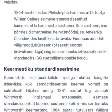
vajadus.
aastal esitas Philadelphia hammasratta tootja
William Sellers esimese standardiseeritud
hammasratta hammaste süsteemi. See süsteem, mis
põhines diametraalsel helivälimõõdul, sai Ameerika
Ühendriikides laialt kasutatavaks. Euroopas arendati
välja moodulsüsteem (otseselt seotud
helivälimõõduga) ning see sai lõpuks rahvusvaheliseks
standardiks ISO spetsifikatsioonide kaudu.
Keermestiku standardiseerimine
Keermeliste kinnitusdetailide ajalugu ulatub kaugele
minevikku, kuid standardiseeritud keerme vormid on
suhteliselt hiljutine areng. 1841. aastal tegi Joseph
Whitworth Inglismaal ettepaneku esimese
standardiseeritud keerme süsteemi kohta, mis sai tuntuks
Whitworth'i keermetena. 1864. aastal tutvustas William