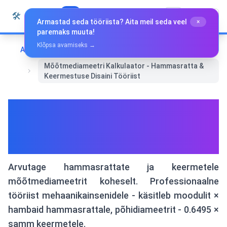
Liigu sisu juurde
🛠️
Whiz Tools
Kõik tööriistad
Eesti
Armastad seda tööriista? Aita meil seda veel
×
paremaks muuta!
Klõpsa avamiseks →
Avaleht
Matemaatika ja Geomeetria
Mõõtmediameetri Kalkulaator - Hammasratta &
Keermestuse Disaini Tööriist
Mõõtmediameetri Kalkulaator
- Hammasratta &
Keermestuse Disaini Tööriist
Arvutage hammasrattate ja keermetele
mõõtmediameetrit koheselt. Professionaalne
tööriist mehaanikainsenidele - käsitleb moodulit ×
hambaid hammasrattale, põhidiameetrit - 0.6495 ×
samm keermetele.