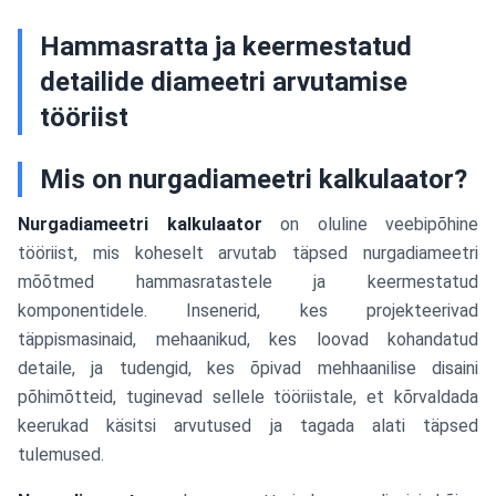
Hammasratta ja keermestatud
detailide diameetri arvutamise
tööriist
Mis on nurgadiameetri kalkulaator?
Nurgadiameetri kalkulaator
on oluline veebipõhine
tööriist, mis koheselt arvutab täpsed nurgadiameetri
mõõtmed hammasratastele ja keermestatud
komponentidele. Insenerid, kes projekteerivad
täppismasinaid, mehaanikud, kes loovad kohandatud
detaile, ja tudengid, kes õpivad mehhaanilise disaini
põhimõtteid, tuginevad sellele tööriistale, et kõrvaldada
keerukad käsitsi arvutused ja tagada alati täpsed
tulemused.