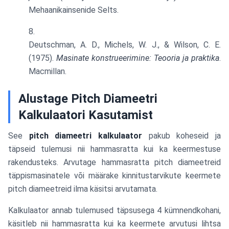
Mehaanikainsenide Selts.
Deutschman, A. D., Michels, W. J., & Wilson, C. E.
(1975).
Masinate konstrueerimine: Teooria ja praktika
.
Macmillan.
Alustage Pitch Diameetri
Kalkulaatori Kasutamist
See
pitch diameetri kalkulaator
pakub koheseid ja
täpseid tulemusi nii hammasratta kui ka keermestuse
rakendusteks. Arvutage hammasratta pitch diameetreid
täppismasinatele või määrake kinnitustarvikute keermete
pitch diameetreid ilma käsitsi arvutamata.
Kalkulaator annab tulemused täpsusega 4 kümnendkohani,
käsitleb nii hammasratta kui ka keermete arvutusi lihtsa