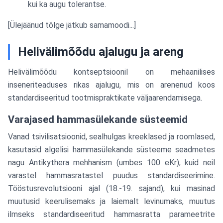
kui ka augu tolerantse.
[Ülejäänud tõlge jätkub samamoodi...]
Helivälimõõdu ajalugu ja areng
Helivälimõõdu kontseptsioonil on mehaanilises
inseneriteaduses rikas ajalugu, mis on arenenud koos
standardiseeritud tootmispraktikate väljaarendamisega.
Varajased hammasülekande süsteemid
Vanad tsivilisatsioonid, sealhulgas kreeklased ja roomlased,
kasutasid algelisi hammasülekande süsteeme seadmetes
nagu Antikythera mehhanism (umbes 100 eKr), kuid neil
varastel hammasratastel puudus standardiseerimine.
Tööstusrevolutsiooni ajal (18.-19. sajand), kui masinad
muutusid keerulisemaks ja laiemalt levinumaks, muutus
ilmseks standardiseeritud hammasratta parameetrite