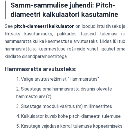
Samm-sammulise juhendi: Pitch-
diameetri kalkulaatori kasutamine
See
pitch-diameetri kalkulaator
on loodud intuitiivseks ja
lihtsaks kasutamiseks, pakkudes täpseid tulemusi nii
hammasratta kui ka keermestuse arvutusteks. Liides lülitub
hammasratta ja keermestuse režiimide vahel, igaühel oma
kindlate sisendparameetritega:
Hammasratta arvutusteks:
Valige arvutusrežiimist "Hammasratas"
Sisestage oma hammasratta disainis olevate
hammaste arv (z)
Sisestage mooduli väärtus (m) millimeetrites
Kalkulaator kuvab kohe pitch-diameetri tulemuse
Kasutage vajaduse korral tulemuse kopeerimiseks