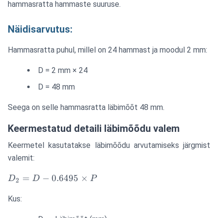
hammasratta hammaste suuruse.
Näidisarvutus:
Hammasratta puhul, millel on 24 hammast ja moodul 2 mm:
D = 2 mm × 24
D = 48 mm
Seega on selle hammasratta läbimõõt 48 mm.
Keermestatud detaili läbimõõdu valem
Keermetel kasutatakse läbimõõdu arvutamiseks järgmist
valemit:
D_2 =
=
−
0.6495
×
D
D
P
2
D -
Kus:
0.6495
\times