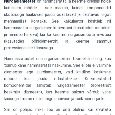
Nurgadiameeter
on hammasratta ja keerme disainis kõige
kriitilisem mõõde - see määrab, kuidas komponendid
üksteisega haakuvad, jõudu edastavad ja säilitavad õiget
mehhaanilist kontakti. See kalkulaator käsitleb nii
hammasratta nurgadiameetri arvutusi (kasutades moodulit
ja hammaste arvu) kui ka keerme nurgadiameetri arvutusi
(kasutades põhidiameetrit ja keerme sammu)
professionaalse täpsusega.
Hammasratastel on nurgadiameeter teoreetiline ring, kus
toimub kahe hammasratta haakumine. See ei ole ei välimine
diameeter ega juurdiameeter, vaid kriitiline keskmine
mõõde, kus jõudu edastatakse. Keermestatud
komponentidel tähistab nurgadiameeter teoreetilist
keskmist diameetrit, kus keerme paksus võrdub vahe
laiusega, mis on oluline õige sobivuse ja funktsiooni jaoks.
Siin on põhjus, miks see on eriti oluline: kui arvutate