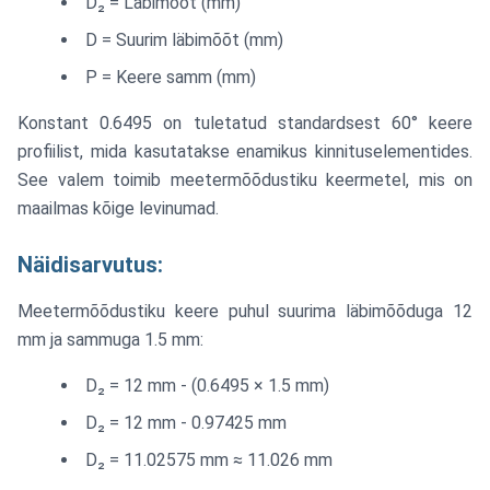
D₂ = Läbimõõt (mm)
P
D = Suurim läbimõõt (mm)
P = Keere samm (mm)
Konstant 0.6495 on tuletatud standardsest 60° keere
profiilist, mida kasutatakse enamikus kinnituselementides.
See valem toimib meetermõõdustiku keermetel, mis on
maailmas kõige levinumad.
Näidisarvutus:
Meetermõõdustiku keere puhul suurima läbimõõduga 12
mm ja sammuga 1.5 mm:
D₂ = 12 mm - (0.6495 × 1.5 mm)
D₂ = 12 mm - 0.97425 mm
D₂ = 11.02575 mm ≈ 11.026 mm