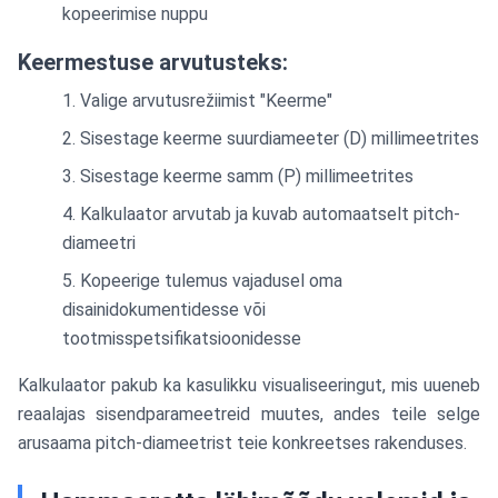
kopeerimise nuppu
Keermestuse arvutusteks:
Valige arvutusrežiimist "Keerme"
Sisestage keerme suurdiameeter (D) millimeetrites
Sisestage keerme samm (P) millimeetrites
Kalkulaator arvutab ja kuvab automaatselt pitch-
diameetri
Kopeerige tulemus vajadusel oma
disainidokumentidesse või
tootmisspetsifikatsioonidesse
Kalkulaator pakub ka kasulikku visualiseeringut, mis uueneb
reaalajas sisendparameetreid muutes, andes teile selge
arusaama pitch-diameetrist teie konkreetses rakenduses.