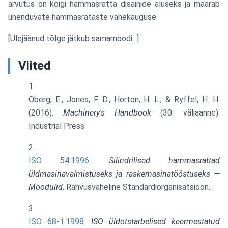
arvutus on kõigi hammasratta disainide aluseks ja määrab
ühenduvate hammasrataste vahekauguse.
[Ülejäänud tõlge jätkub samamoodi...]
Viited
Oberg, E., Jones, F. D., Horton, H. L., & Ryffel, H. H.
(2016).
Machinery's Handbook
(30. väljaanne).
Industrial Press.
ISO 54:1996
.
Silindrilised hammasrattad
üldmasinavalmistuseks ja raskemasinatööstuseks —
Moodulid
. Rahvusvaheline Standardiorganisatsioon.
ISO 68-1:1998
.
ISO üldotstarbelised keermestatud