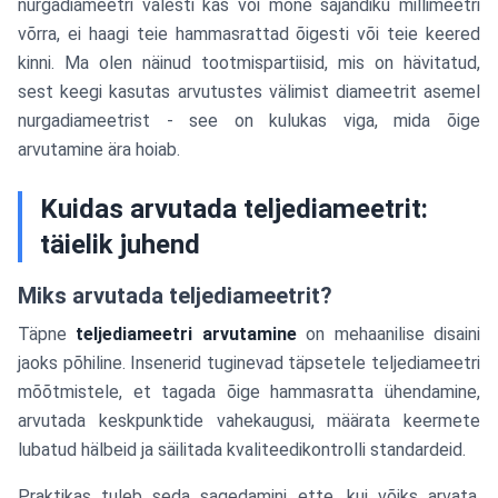
nurgadiameetri valesti kas või mõne sajandiku millimeetri
võrra, ei haagi teie hammasrattad õigesti või teie keered
kinni. Ma olen näinud tootmispartiisid, mis on hävitatud,
sest keegi kasutas arvutustes välimist diameetrit asemel
nurgadiameetrist - see on kulukas viga, mida õige
arvutamine ära hoiab.
Kuidas arvutada teljediameetrit:
täielik juhend
Miks arvutada teljediameetrit?
Täpne
teljediameetri arvutamine
on mehaanilise disaini
jaoks põhiline. Insenerid tuginevad täpsetele teljediameetri
mõõtmistele, et tagada õige hammasratta ühendamine,
arvutada keskpunktide vahekaugusi, määrata keermete
lubatud hälbeid ja säilitada kvaliteedikontrolli standardeid.
Praktikas tuleb seda sagedamini ette, kui võiks arvata.