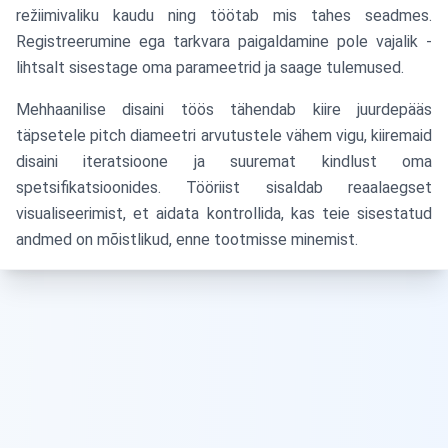
režiimivaliku kaudu ning töötab mis tahes seadmes.
Registreerumine ega tarkvara paigaldamine pole vajalik -
lihtsalt sisestage oma parameetrid ja saage tulemused.
Mehhaanilise disaini töös tähendab kiire juurdepääs
täpsetele pitch diameetri arvutustele vähem vigu, kiiremaid
disaini iteratsioone ja suuremat kindlust oma
spetsifikatsioonides. Tööriist sisaldab reaalaegset
visualiseerimist, et aidata kontrollida, kas teie sisestatud
andmed on mõistlikud, enne tootmisse minemist.