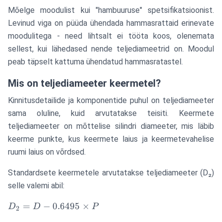
Mõelge moodulist kui "hambuuruse" spetsifikatsioonist.
Levinud viga on püüda ühendada hammasrattaid erinevate
moodulitega - need lihtsalt ei tööta koos, olenemata
sellest, kui lähedased nende teljediameetrid on. Moodul
peab täpselt kattuma ühendatud hammasratastel.
Mis on teljediameeter keermetel?
Kinnitusdetailide ja komponentide puhul on teljediameeter
sama oluline, kuid arvutatakse teisiti. Keermete
teljediameeter on mõttelise silindri diameeter, mis läbib
keerme punkte, kus keermete laius ja keermetevahelise
ruumi laius on võrdsed.
Standardsete keermetele arvutatakse teljediameeter (D₂)
selle valemi abil:
D_2 =
=
−
0.6495
×
D
D
P
2
D -