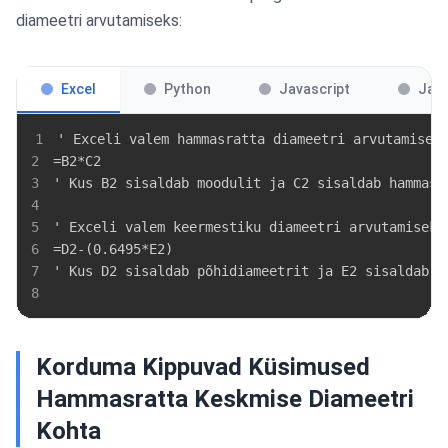
diameetri arvutamiseks:
Excel
Python
Javascript
Jav
1
2
3
4
5
6
7
8
Korduma Kippuvad Küsimused
Hammasratta Keskmise Diameetri
Kohta