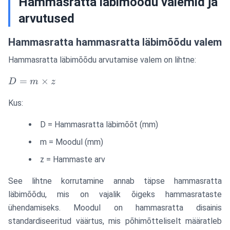
Hammasratta läbimõõdu valemid ja
arvutused
Hammasratta hammasratta läbimõõdu valem
Hammasratta läbimõõdu arvutamise valem on lihtne:
D =
=
×
D
m
z
m
Kus:
\times
z
D = Hammasratta läbimõõt (mm)
m = Moodul (mm)
z = Hammaste arv
See lihtne korrutamine annab täpse hammasratta
läbimõõdu, mis on vajalik õigeks hammasrataste
ühendamiseks. Moodul on hammasratta disainis
standardiseeritud väärtus, mis põhimõtteliselt määratleb