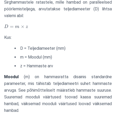
Sirghammastele ratastele, mille hambad on paralleelsed
pöörlemisteljega, arvutatakse teljediameeter (D) lihtsa
valemi abil:
D =
=
×
D
m
z
m
Kus:
\times
z
D = Teljediameeter (mm)
m = Moodul (mm)
z = Hammaste arv
Moodul
(m) on hammasratta disainis standardne
parameeter, mis tähistab teljediameetri suhet hammaste
arvuga. See põhimõtteliselt määratleb hammaste suuruse.
Suuremad mooduli väärtused toovad kaasa suuremad
hambad, väiksemad mooduli väärtused loovad väiksemad
hambad.