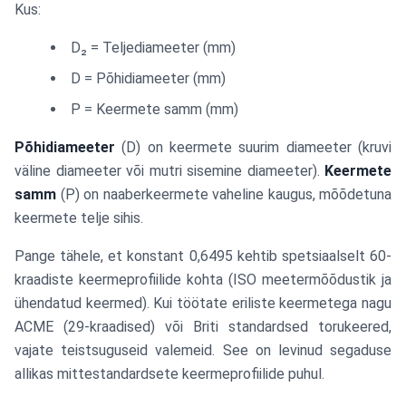
Kus:
0.6495
\times
D₂ = Teljediameeter (mm)
P
D = Põhidiameeter (mm)
P = Keermete samm (mm)
Põhidiameeter
(D) on keermete suurim diameeter (kruvi
väline diameeter või mutri sisemine diameeter).
Keermete
samm
(P) on naaberkeermete vaheline kaugus, mõõdetuna
keermete telje sihis.
Pange tähele, et konstant 0,6495 kehtib spetsiaalselt 60-
kraadiste keermeprofiilide kohta (ISO meetermõõdustik ja
ühendatud keermed). Kui töötate eriliste keermetega nagu
ACME (29-kraadised) või Briti standardsed torukeered,
vajate teistsuguseid valemeid. See on levinud segaduse
allikas mittestandardsete keermeprofiilide puhul.