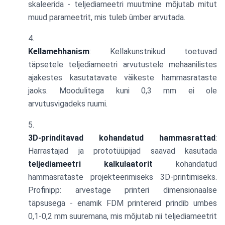
skaleerida - teljediameetri muutmine mõjutab mitut
muud parameetrit, mis tuleb ümber arvutada.
Kellamehhanism
: Kellakunstnikud toetuvad
täpsetele teljediameetri arvutustele mehaanilistes
ajakestes kasutatavate väikeste hammasrataste
jaoks. Moodulitega kuni 0,3 mm ei ole
arvutusvigadeks ruumi.
3D-prinditavad kohandatud hammasrattad
:
Harrastajad ja prototüüpijad saavad kasutada
teljediameetri kalkulaatorit
kohandatud
hammasrataste projekteerimiseks 3D-printimiseks.
Profinipp: arvestage printeri dimensionaalse
täpsusega - enamik FDM printereid prindib umbes
0,1-0,2 mm suuremana, mis mõjutab nii teljediameetrit