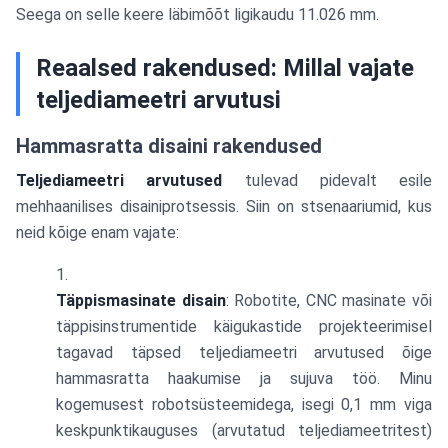
Seega on selle keere läbimõõt ligikaudu 11.026 mm.
Reaalsed rakendused: Millal vajate
teljediameetri arvutusi
Hammasratta disaini rakendused
Teljediameetri arvutused
tulevad pidevalt esile
mehhaanilises disainiprotsessis. Siin on stsenaariumid, kus
neid kõige enam vajate:
Täppismasinate disain
: Robotite, CNC masinate või
täppisinstrumentide käigukastide projekteerimisel
tagavad täpsed teljediameetri arvutused õige
hammasratta haakumise ja sujuva töö. Minu
kogemusest robotsüsteemidega, isegi 0,1 mm viga
keskpunktikauguses (arvutatud teljediameetritest)