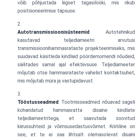
võib põhjustada liigset tagasilööki, mis rikub
positsioneerimise täpsuse.
Autotransmissioonisüsteemid
: Autotehnikud
kasutavad teljediameetri arvutusi
transmissioonihammasrataste projekteerimiseks, mis
suudavad käsitleda kindlaid pöördemomendi nõudeid,
säilitades samal ajal efektiivsuse. Teljediameeter
mõjutab otse hammasrataste vahelist kontaktsuhet,
mis mõjutab müra ja vastupidavust.
Tööstusseadmed
: Tootmisseadmed nõuavad sageli
kohandatud hammasratta disaine kindlate
teljediameetritega, et saavutada soovitud
kiirussuhteid ja võimsusedastusvõimet. Kriitiline on
see, et te ei saa lihtsalt olemasolevat disaini