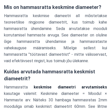
Mis on hammasratta keskmine diameeter?
Hammasratta keskmise diameetri all mõistetakse
teoreetilise ringjoone diameetrit, kus toimub kahe
hammasratta ühendamine. Seda arvutatakse mooduli
korrutamisel hammaste arvuga. See diameeter on oluline
õige hammasratta ühendamise ja hammasrataste
vahekauguse määramiseks. Mõelge sellest kui
hammasratta "töötavast diameetrist" - mitte välisservast,
vaid efektiivsest ringist, kus toimub jõu ülekanne.
Kuidas arvutada hammasratta keskmist
diameetrit?
Hammasratta
keskmise diameetri arvutamiseks
kasutage valemit: Keskmine diameeter = Moodul ×
Hammaste arv. Näiteks 30 hambaga hammasratas 2mm
mooduliga omab keskmist diameetrit 60mm. See lihtne