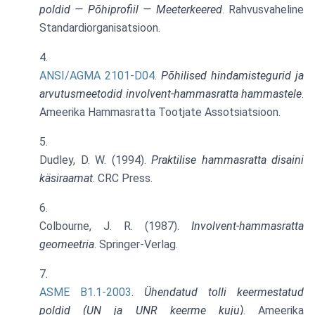
poldid — Põhiprofiil — Meeterkeered
. Rahvusvaheline
Standardiorganisatsioon.
ANSI/AGMA 2101-D04
.
Põhilised hindamistegurid ja
arvutusmeetodid involvent-hammasratta hammastele
.
Ameerika Hammasratta Tootjate Assotsiatsioon.
Dudley, D. W. (1994).
Praktilise hammasratta disaini
käsiraamat
. CRC Press.
Colbourne, J. R. (1987).
Involvent-hammasratta
geomeetria
. Springer-Verlag.
ASME B1.1-2003
.
Ühendatud tolli keermestatud
poldid (UN ja UNR keerme kuju)
. Ameerika