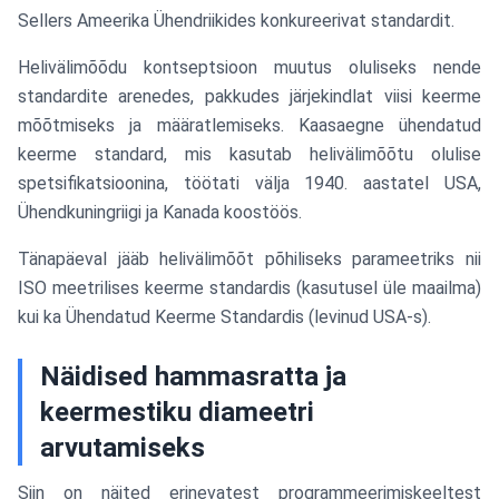
Sellers Ameerika Ühendriikides konkureerivat standardit.
Helivälimõõdu kontseptsioon muutus oluliseks nende
standardite arenedes, pakkudes järjekindlat viisi keerme
mõõtmiseks ja määratlemiseks. Kaasaegne ühendatud
keerme standard, mis kasutab helivälimõõtu olulise
spetsifikatsioonina, töötati välja 1940. aastatel USA,
Ühendkuningriigi ja Kanada koostöös.
Tänapäeval jääb helivälimõõt põhiliseks parameetriks nii
ISO meetrilises keerme standardis (kasutusel üle maailma)
kui ka Ühendatud Keerme Standardis (levinud USA-s).
Näidised hammasratta ja
keermestiku diameetri
arvutamiseks
Siin on näited erinevatest programmeerimiskeeltest