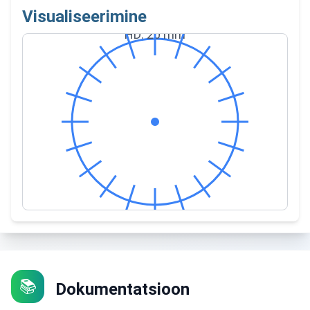
Visualiseerimine
HD
:
20
mm
📚
Dokumentatsioon