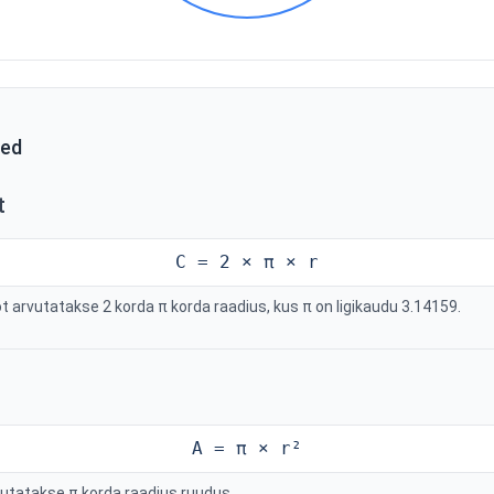
sed
t
C = 2 × π × r
 arvutatakse 2 korda π korda raadius, kus π on ligikaudu 3.14159.
A = π × r²
vutatakse π korda raadius ruudus.