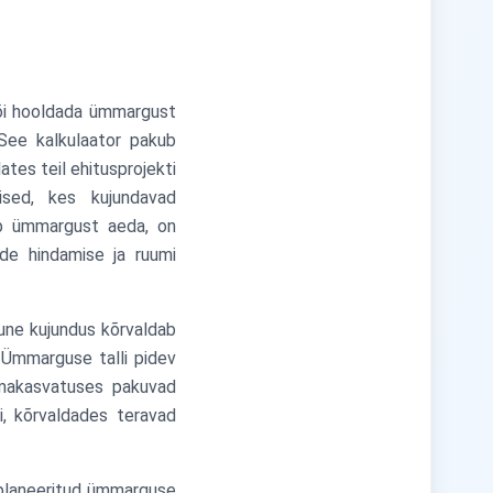
 või hooldada ümmargust
 See kalkulaator pakub
ates teil ehitusprojekti
lised, kes kujundavad
oob ümmargust aeda, on
de hindamise ja ruumi
une kujundus kõrvaldab
 Ümmarguse talli pidev
oomakasvatuses pakuvad
, kõrvaldades teravad
 planeeritud ümmarguse