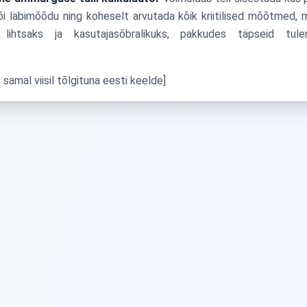
või läbimõõdu ning koheselt arvutada kõik kriitilised mõõtmed, m
lihtsaks ja kasutajasõbralikuks, pakkudes täpseid tule
 samal viisil tõlgituna eesti keelde]