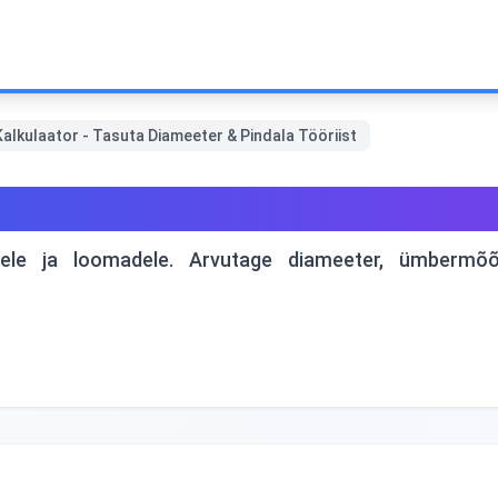
alkulaator - Tasuta Diameeter & Pindala Tööriist
ator - Tasuta Diameeter & Pi
ele ja loomadele. Arvutage diameeter, ümbermõõt