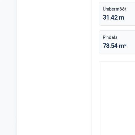
Ümbermõõt
31.42 m
Pindala
78.54 m²