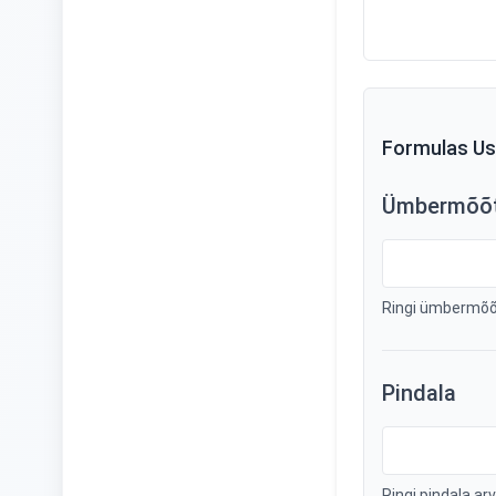
Formulas U
Ümbermõõ
Ringi ümbermõõt
Pindala
Ringi pindala ar