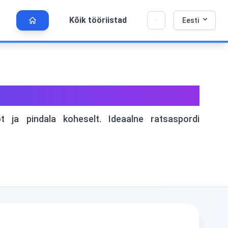
Kõik tööriistad
Eesti
Armastad seda tööriista? Aita meil seda veel
×
paremaks muuta!
Klõpsa avamiseks →
ndala Tööriist
 ja pindala koheselt. Ideaalne ratsaspordi