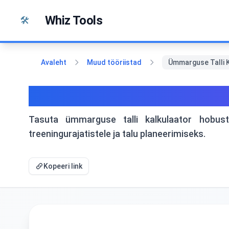
Liigu sisu juurde
Whiz Tools
🛠️
Avaleht
Muud tööriistad
Ümmarguse Talli K
Ümmarguse Talli Kalkula
Tasuta ümmarguse talli kalkulaator hobust
treeningurajatistele ja talu planeerimiseks.
Kopeeri link