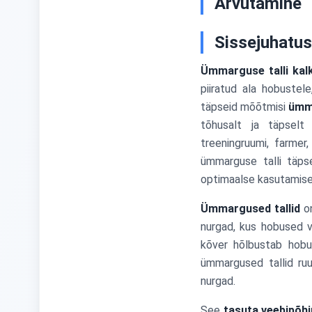
Arvutamine
Sissejuhatus
Ümmarguse talli kal
piiratud ala hobustel
täpseid mõõtmisi
ümma
tõhusalt ja täpselt 
treeningruumi, farmer
ümmarguse talli täps
optimaalse kasutamise
Ümmargused tallid
on
nurgad, kus hobused v
kõver hõlbustab hobus
ümmargused tallid ru
nurgad.
See
tasuta veebipõhi