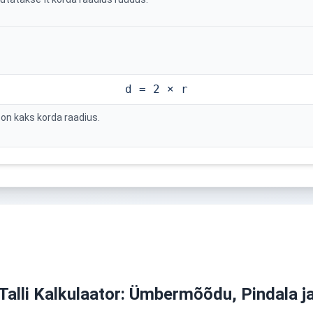
d = 2 × r
 on kaks korda raadius.
alli Kalkulaator: Ümbermõõdu, Pindala 