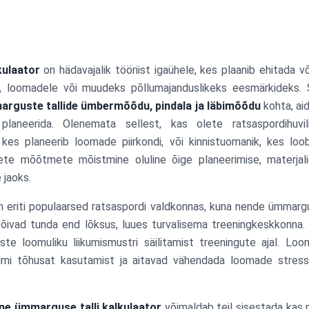
kulaator
on hädavajalik tööriist igaühele, kes plaanib ehitada
e, loomadele või muudeks põllumajanduslikeks eesmärkideks.
rguste tallide ümbermõõdu, pindala ja läbimõõdu
kohta, aid
planeerida. Olenemata sellest, kas olete ratsaspordihuvi
, kes planeerib loomade piirkondi, või kinnistuomanik, kes l
ete mõõtmete mõistmine oluline õige planeerimise, materjali
 jaoks.
 eriti populaarsed ratsaspordi valdkonnas, kuna nende ümmarg
õivad tunda end lõksus, luues turvalisema treeningkeskkonna.
te loomuliku liikumismustri säilitamist treeningute ajal. L
umi tõhusat kasutamist ja aitavad vähendada loomade stressi
ne ümmarguse talli kalkulaator
võimaldab teil sisestada kas