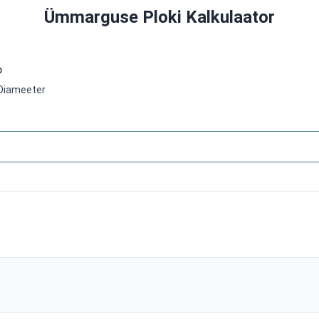
Ümmarguse Ploki Kalkulaator
p
Diameeter