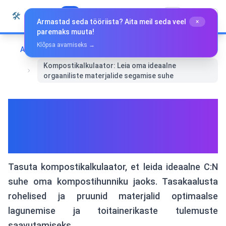
Liigu sisu juurde
🛠️
Whiz Tools
Kõik tööriistad
Eesti
Armastad seda tööriista? Aita meil seda veel
×
paremaks muuta!
Klõpsa avamiseks →
Avaleht
Eri tööriistad
Kompostikalkulaator: Leia oma ideaalne
orgaaniliste materjalide segamise suhe
Kompostikalkulaator: Leia
oma ideaalne orgaaniliste
materjalide segamise suhe
Tasuta kompostikalkulaator, et leida ideaalne C:N
suhe oma kompostihunniku jaoks. Tasakaalusta
rohelised ja pruunid materjalid optimaalse
lagunemise ja toitainerikaste tulemuste
saavutamiseks.