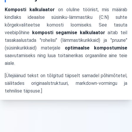
Komposti kalkulaator
on oluline tööriist, mis määrab
kindlaks ideaalse süsiniku-lämmastiku (C:N) suhte
kõrgekvaliteetse komosti loomiseks. See tasuta
veebipõhine
komposti segamise kalkulaator
aitab teil
tasakaalustada "rohelisi" (lämmastikurikkaid) ja "pruune"
(süsinikurikkaid) materjale
optimaalse kompostumise
saavutamiseks ning luua toitainerikas orgaaniline aine teie
aiale.
[Ülejäänud tekst on tõlgitud täpselt samadel põhimõtetel,
säilitades originaalstruktuuri, markdown-vormingu ja
tehnilise täpsuse.]