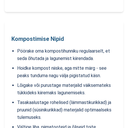
Kompostimise Nipid
Pöörake oma kompostihunniku regulaarselt, et
seda õhutada ja lagunemist kiirendada.
Hoidke kompost niiske, aga mitte märg - see
peaks tunduma nagu välja pigistatud käsn.
Lõigake või purustage materjalid väiksemateks
tükkideks kiiremaks lagunemiseks.
Tasakaalustage rohelised (lämmastikurikkad) ja
pruunid (süsinikurikkad) materjalid optimaalseks
tulemuseks.
Vältige liha, piimatooteid ja õliseid toite