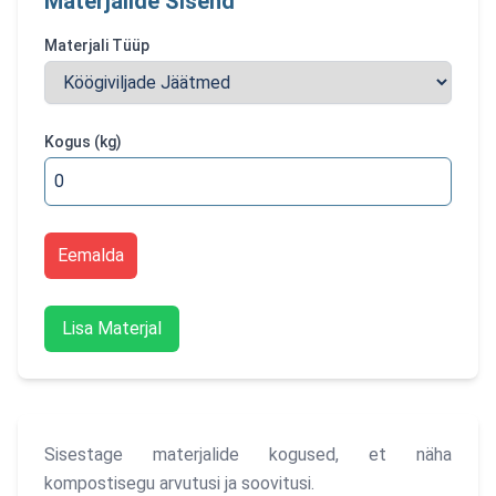
Materjalide Sisend
Materjali Tüüp
Kogus
(kg)
Eemalda
Lisa Materjal
Sisestage materjalide kogused, et näha
kompostisegu arvutusi ja soovitusi.