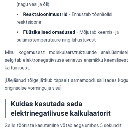
(nagu vesi ja õli)
Reaktsioonimustrid
- Ennustab tõenäolisi
reaktsioone
Füüsikalised omadused
- Mõjutab keemis- ja
sulamistemperatuure ning lahustuvust
Minu kogemusest molekulaarstruktuuride analüüsimisel
selgitab elektronegatiivsuse erinevus enamikku keemilisest
käitumisest.
[Ülejäänud tõlge jätkub täpselt samamoodi, säilitades kogu
originaalse vormingu ja sisu]
Kuidas kasutada seda
elektrinegatiivuse kalkulaatorit
Selle tööriista kasutamine võtab aega umbes 5 sekundit: