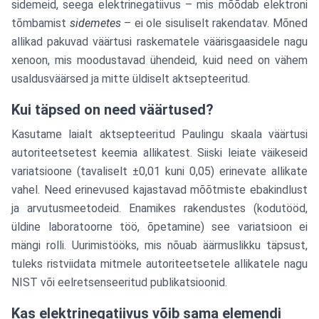
sidemeid, seega elektrinegatiivus – mis mõõdab elektroni
tõmbamist
sidemetes
– ei ole sisuliselt rakendatav. Mõned
allikad pakuvad väärtusi raskematele väärisgaasidele nagu
xenoon, mis moodustavad ühendeid, kuid need on vähem
usaldusväärsed ja mitte üldiselt aktsepteeritud.
Kui täpsed on need väärtused?
Kasutame laialt aktsepteeritud Paulingu skaala väärtusi
autoriteetsetest keemia allikatest. Siiski leiate väikeseid
variatsioone (tavaliselt ±0,01 kuni 0,05) erinevate allikate
vahel. Need erinevused kajastavad mõõtmiste ebakindlust
ja arvutusmeetodeid. Enamikes rakendustes (kodutööd,
üldine laboratoorne töö, õpetamine) see variatsioon ei
mängi rolli. Uurimistööks, mis nõuab äärmuslikku täpsust,
tuleks ristviidata mitmele autoriteetsetele allikatele nagu
NIST või eelretsenseeritud publikatsioonid.
Kas elektrinegatiivus võib sama elemendi