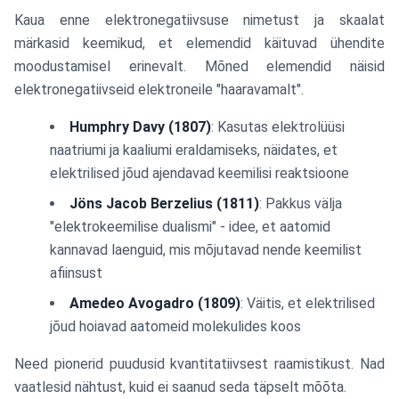
Kaua enne elektronegatiivsuse nimetust ja skaalat
märkasid keemikud, et elemendid käituvad ühendite
moodustamisel erinevalt. Mõned elemendid näisid
elektronegatiivseid elektroneile "haaravamalt".
Humphry Davy (1807)
: Kasutas elektrolüüsi
naatriumi ja kaaliumi eraldamiseks, näidates, et
elektrilised jõud ajendavad keemilisi reaktsioone
Jöns Jacob Berzelius (1811)
: Pakkus välja
"elektrokeemilise dualismi" - idee, et aatomid
kannavad laenguid, mis mõjutavad nende keemilist
afiinsust
Amedeo Avogadro (1809)
: Väitis, et elektrilised
jõud hoiavad aatomeid molekulides koos
Need pionerid puudusid kvantitatiivsest raamistikust. Nad
vaatlesid nähtust, kuid ei saanud seda täpselt mõõta.