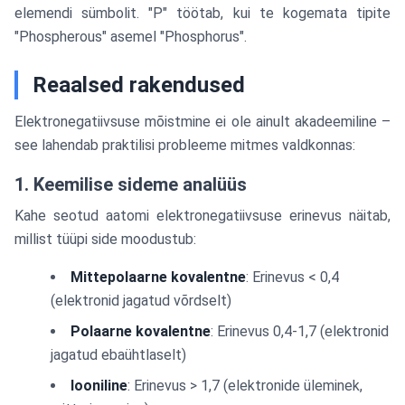
elemendi sümbolit. "P" töötab, kui te kogemata tipite
"Phospherous" asemel "Phosphorus".
Reaalsed rakendused
Elektronegatiivsuse mõistmine ei ole ainult akadeemiline –
see lahendab praktilisi probleeme mitmes valdkonnas:
1. Keemilise sideme analüüs
Kahe seotud aatomi elektronegatiivsuse erinevus näitab,
millist tüüpi side moodustub:
Mittepolaarne kovalentne
: Erinevus < 0,4
(elektronid jagatud võrdselt)
Polaarne kovalentne
: Erinevus 0,4-1,7 (elektronid
jagatud ebaühtlaselt)
Iooniline
: Erinevus > 1,7 (elektronide üleminek,