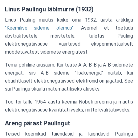
Linus Paulingu läbimurre (1932)
Linus Pauling muutis kõike oma 1932. aasta artikliga
"Keemilise sideme olemus"
. Asemel et toetuda
abstraktsetele mõistetele, tuletas Pauling
elektronegatiivsuse väärtused eksperimentaalselt
mõõdetavatest sidemete energiatest.
Tema põhiline arusaam: Kui teate A-A, B-B ja A-B sidemete
energiat, siis A-B sideme "lisakenergia" näitab, kui
ebaühtlaselt elektronegatiivsed elektronid on jagatud. See
sai Paulingu skaala matemaatiliseks aluseks.
Töö tõi talle 1954. aasta keemia Nobeli preemia ja muutis
elektronegatiivsuse kvantitatiivseks, mitte kvalitatiivseks.
Areng pärast Paulingut
Teised keemikud täiendasid ja laiendasid Paulingu