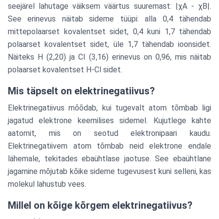
seejärel lahutage väiksem väärtus suuremast: |χA - χB|.
See erinevus näitab sideme tüüpi: alla 0,4 tähendab
mittepolaarset kovalentset sidet, 0,4 kuni 1,7 tähendab
polaarset kovalentset sidet, üle 1,7 tähendab ioonsidet.
Näiteks H (2,20) ja Cl (3,16) erinevus on 0,96, mis näitab
polaarset kovalentset H-Cl sidet.
Mis täpselt on elektrinegatiivus?
Elektrinegatiivus mõõdab, kui tugevalt atom tõmbab ligi
jagatud elektrone keemilises sidemel. Kujutlege kahte
aatomit, mis on seotud elektronipaari kaudu.
Elektrinegatiivem atom tõmbab neid elektrone endale
lähemale, tekitades ebaühtlase jaotuse. See ebaühtlane
jagamine mõjutab kõike sideme tugevusest kuni selleni, kas
molekul lahustub vees.
Millel on kõige kõrgem elektrinegatiivus?