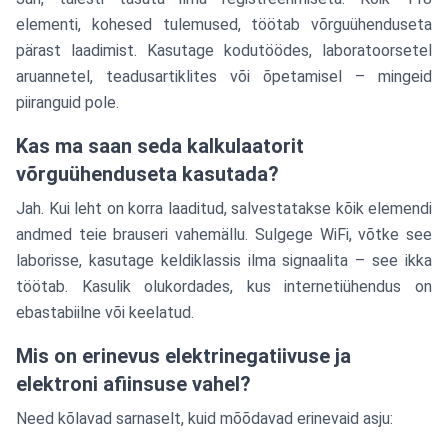
elementi, kohesed tulemused, töötab võrguühenduseta
pärast laadimist. Kasutage kodutöödes, laboratoorsetel
aruannetel, teadusartiklites või õpetamisel – mingeid
piiranguid pole.
Kas ma saan seda kalkulaatorit
võrguühenduseta kasutada?
Jah. Kui leht on korra laaditud, salvestatakse kõik elemendi
andmed teie brauseri vahemällu. Sulgege WiFi, võtke see
laborisse, kasutage keldiklassis ilma signaalita – see ikka
töötab. Kasulik olukordades, kus internetiühendus on
ebastabiilne või keelatud.
Mis on erinevus elektrinegatiivuse ja
elektroni afiinsuse vahel?
Need kõlavad sarnaselt, kuid mõõdavad erinevaid asju: