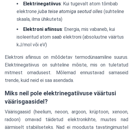
Elektrinegatiivus
: Kui tugevalt atom tõmbab
elektrone
juba teise atomiga seotud olles
(suhteline
skaala, ilma ühikuteta)
Elektroni afiinsus
: Energia, mis vabaneb, kui
isoleeritud atom
saab
elektroni (absoluutne väärtus
kJ/mol või eV)
Elektroni afiinsus on mõõdetav termodünaamiline suurus.
Elektrinegatiivus on suhteline mõiste, mis on tuletatud
mitmest omadusest. Mõlemad ennustavad sarnaseid
trende, kuid neid ei saa asendada.
Miks neil pole elektrinegatiivuse väärtusi
väärisgaasidel?
Väärisgaasid (heelium, neoon, argoon, krüptoon, xenoon,
radoon) omavad täidetud elektronkihte, muutes nad
äärmiselt stabiilseteks. Nad ei moodusta tavatingimustel