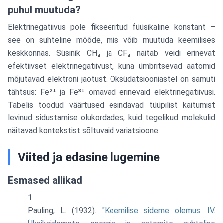
puhul muutuda?
Elektrinegatiivus pole fikseeritud füüsikaline konstant –
see on suhteline mõõde, mis võib muutuda keemilises
keskkonnas. Süsinik CH₄ ja CF₄ näitab veidi erinevat
efektiivset elektrinegatiivust, kuna ümbritsevad aatomid
mõjutavad elektroni jaotust. Oksüdatsiooniastel on samuti
tähtsus: Fe²⁺ ja Fe³⁺ omavad erinevaid elektrinegatiivusi.
Tabelis toodud väärtused esindavad tüüpilist käitumist
levinud sidustamise olukordades, kuid tegelikud molekulid
näitavad kontekstist sõltuvaid variatsioone.
Viited ja edasine lugemine
Esmased allikad
Pauling, L. (1932).
"Keemilise sideme olemus. IV.