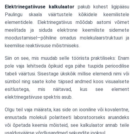
Elektrinegatiivuse kalkulaator
pakub kohest ligipääsu
Paulingu skaala väärtustele kõikidele keemilistele
elementidele. Elektrinegatiivus mõõdab aatomi võimet
meelitada ja siduda elektrone keemiliste sidemete
moodustamisel—põhiline omadus molekulaarstruktuuri ja
keemilise reaktiivsuse mõistmiseks.
Siin on see, mis muudab selle tööriista praktiliseks: Enam
pole vaja lehitseda õpikuid ega pähe tuupida perioodilise
tabeli väärtusi. Sisestage ükskõik millise elemendi nimi või
sümbol ning saate kohe täpsed andmed koos visuaalsete
esitlustega, mis näitavad, kus see element
elektrinegatiivuse spektris asub.
Olgu teil vaja määrata, kas side on iooniline või kovalentne,
ennustada molekuli polariteeti laboratoorseks aruandeks
või õpetada keemia mõisteid, see kalkulaator annab teile
usaldusväärse võrdlusandmed sekundite jooksul.