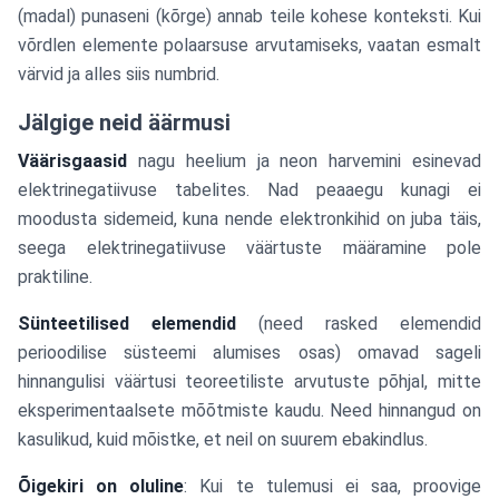
(madal) punaseni (kõrge) annab teile kohese konteksti. Kui
võrdlen elemente polaarsuse arvutamiseks, vaatan esmalt
värvid ja alles siis numbrid.
Jälgige neid äärmusi
Väärisgaasid
nagu heelium ja neon harvemini esinevad
elektrinegatiivuse tabelites. Nad peaaegu kunagi ei
moodusta sidemeid, kuna nende elektronkihid on juba täis,
seega elektrinegatiivuse väärtuste määramine pole
praktiline.
Sünteetilised elemendid
(need rasked elemendid
perioodilise süsteemi alumises osas) omavad sageli
hinnangulisi väärtusi teoreetiliste arvutuste põhjal, mitte
eksperimentaalsete mõõtmiste kaudu. Need hinnangud on
kasulikud, kuid mõistke, et neil on suurem ebakindlus.
Õigekiri on oluline
: Kui te tulemusi ei saa, proovige