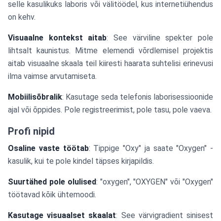
selle kasulikuks laboris või välitöödel, kus internetiühendus
on kehv.
Visuaalne kontekst aitab
: See värviline spekter pole
lihtsalt kaunistus. Mitme elemendi võrdlemisel projektis
aitab visuaalne skaala teil kiiresti haarata suhtelisi erinevusi
ilma vaimse arvutamiseta.
Mobiilisõbralik
: Kasutage seda telefonis laborisessioonide
ajal või õppides. Pole registreerimist, pole tasu, pole vaeva.
Profi nipid
Osaline vaste töötab
: Tippige "Oxy" ja saate "Oxygen" -
kasulik, kui te pole kindel täpses kirjapildis.
Suurtähed pole olulised
: "oxygen", "OXYGEN" või "Oxygen"
töötavad kõik ühtemoodi.
Kasutage visuaalset skaalat
: See värvigradient sinisest