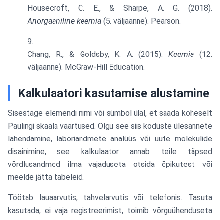
Housecroft, C. E., & Sharpe, A. G. (2018).
Anorgaaniline keemia
(5. väljaanne). Pearson.
Chang, R., & Goldsby, K. A. (2015).
Keemia
(12.
väljaanne). McGraw-Hill Education.
Kalkulaatori kasutamise alustamine
Sisestage elemendi nimi või sümbol ülal, et saada koheselt
Paulingi skaala väärtused. Olgu see siis koduste ülesannete
lahendamine, laboriandmete analüüs või uute molekulide
disainimine, see kalkulaator annab teile täpsed
võrdlusandmed ilma vajaduseta otsida õpikutest või
meelde jätta tabeleid.
Töötab lauaarvutis, tahvelarvutis või telefonis. Tasuta
kasutada, ei vaja registreerimist, toimib võrguühenduseta