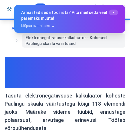
Liigu sisu juurde
🛠️
Whiz Tools
Kõik tööriistad
Eesti
Armastad seda tööriista? Aita meil seda veel
×
paremaks muuta!
Klõpsa avamiseks →
Avaleht
Eri tööriistad
Elektronegatiivsuse kalkulaator - Kohesed
Paulingu skaala väärtused
Elektronegatiivsuse
kalkulaator - Kohesed
Paulingu skaala väärtused
Tasuta elektronegatiivsuse kalkulaator koheste
Paulingu skaala väärtustega kõigi 118 elemendi
jaoks. Määrake sideme tüübid, ennustage
polaarsust, arvutage erinevusi. Töötab
võrguühenduseta.