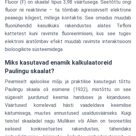
Fluoor (F) on skaalal tipus 3,98 väärtusega. Seetõttu ongi
fluoor nii reaktiivne – ta tõmbab agressiivselt elektrone
peaaegu kõigest, millega kontaktis. See omadus muudab
fluoriühendid kasulikuks rakendustes alates Tefloni
kattetest kuni ravimite fluoreerimiseni, kus see tugev
elektroni äratõmbav efekt muudab ravimite interaktsiooni
bioloogiliste süsteemidega.
Miks kasutavad enamik kalkulaatoreid
Paulingu skaalat?
Peamiselt ajaloolise mõju ja praktilise kasuteguri tõttu.
Paulingu skaala oli esimene (1932), mistõttu on see
sügavalt juurdunud keemia hariduses ja kirjanduses.
Väärtused korrelevad hästi vaadeldava keemilise
käitumisega, muutes ennustused usaldusväärseks. Kuigi
teistel skaaladel nagu Mulliken või Allen on teoreetilisi
eeliseid konkreetsetes rakendustes, tähendaks