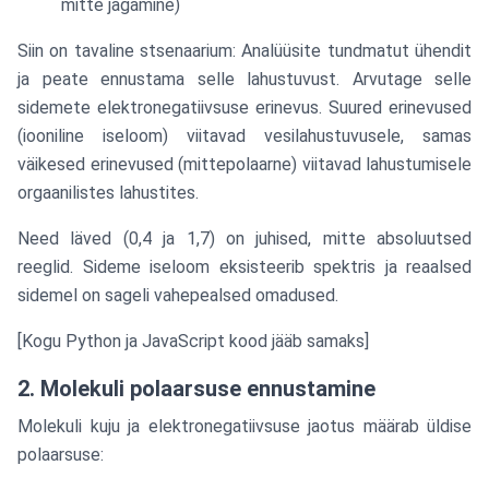
mitte jagamine)
Siin on tavaline stsenaarium: Analüüsite tundmatut ühendit
ja peate ennustama selle lahustuvust. Arvutage selle
sidemete elektronegatiivsuse erinevus. Suured erinevused
(iooniline iseloom) viitavad vesilahustuvusele, samas
väikesed erinevused (mittepolaarne) viitavad lahustumisele
orgaanilistes lahustites.
Need läved (0,4 ja 1,7) on juhised, mitte absoluutsed
reeglid. Sideme iseloom eksisteerib spektris ja reaalsed
sidemel on sageli vahepealsed omadused.
[Kogu Python ja JavaScript kood jääb samaks]
2. Molekuli polaarsuse ennustamine
Molekuli kuju ja elektronegatiivsuse jaotus määrab üldise
polaarsuse: