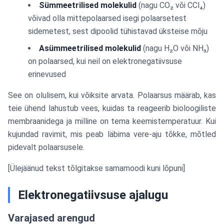
Sümmeetrilised molekulid
(nagu CO₂ või CCl₄)
võivad olla mittepolaarsed isegi polaarsetest
sidemetest, sest dipoolid tühistavad üksteise mõju
Asümmeetrilised molekulid
(nagu H₂O või NH₃)
on polaarsed, kui neil on elektronegatiivsuse
erinevused
See on olulisem, kui võiksite arvata. Polaarsus määrab, kas
teie ühend lahustub vees, kuidas ta reageerib bioloogiliste
membraanidega ja milline on tema keemistemperatuur. Kui
kujundad ravimit, mis peab läbima vere-aju tõkke, mõtled
pidevalt polaarsusele.
[Ülejäänud tekst tõlgitakse samamoodi kuni lõpuni]
Elektronegatiivsuse ajalugu
Varajased arengud