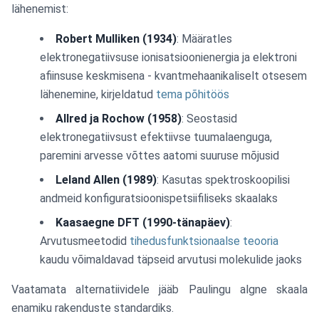
lähenemist:
Robert Mulliken (1934)
: Määratles
elektronegatiivsuse ionisatsioonienergia ja elektroni
afiinsuse keskmisena - kvantmehaanikaliselt otsesem
lähenemine, kirjeldatud
tema põhitöös
Allred ja Rochow (1958)
: Seostasid
elektronegatiivsust efektiivse tuumalaenguga,
paremini arvesse võttes aatomi suuruse mõjusid
Leland Allen (1989)
: Kasutas spektroskoopilisi
andmeid konfiguratsioonispetsiifiliseks skaalaks
Kaasaegne DFT (1990-tänapäev)
:
Arvutusmeetodid
tihedusfunktsionaalse teooria
kaudu võimaldavad täpseid arvutusi molekulide jaoks
Vaatamata alternatiividele jääb Paulingu algne skaala
enamiku rakenduste standardiks.