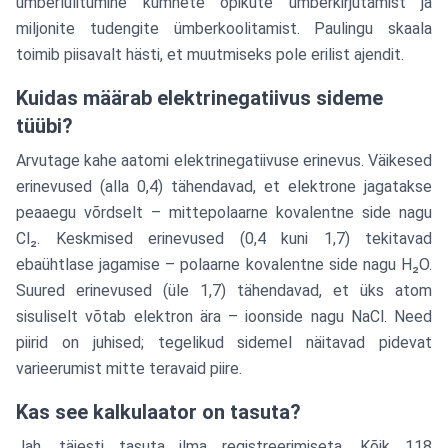
ümberlülitumine kümnete õpikute ümberkirjutamist ja
miljonite tudengite ümberkoolitamist. Paulingu skaala
toimib piisavalt hästi, et muutmiseks pole erilist ajendit.
Kuidas määrab elektrinegatiivus sideme
tüübi?
Arvutage kahe aatomi elektrinegatiivuse erinevus. Väikesed
erinevused (alla 0,4) tähendavad, et elektrone jagatakse
peaaegu võrdselt – mittepolaarne kovalentne side nagu
Cl₂. Keskmised erinevused (0,4 kuni 1,7) tekitavad
ebaühtlase jagamise – polaarne kovalentne side nagu H₂O.
Suured erinevused (üle 1,7) tähendavad, et üks atom
sisuliselt võtab elektron ära – ioonside nagu NaCl. Need
piirid on juhised; tegelikud sidemel näitavad pidevat
varieerumist mitte teravaid piire.
Kas see kalkulaator on tasuta?
Jah, täiesti tasuta ilma registreerimiseta. Kõik 118