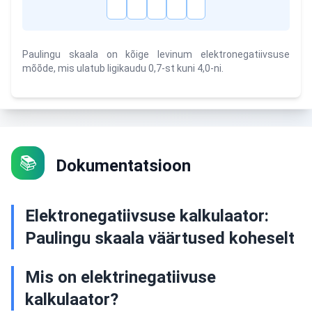
H
O
C
N
F
Paulingu skaala on kõige levinum elektronegatiivsuse
mõõde, mis ulatub ligikaudu 0,7-st kuni 4,0-ni.
📚
Dokumentatsioon
Elektronegatiivsuse kalkulaator:
Paulingu skaala väärtused koheselt
Mis on elektrinegatiivuse
kalkulaator?