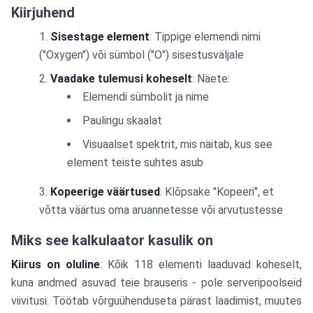
Kiirjuhend
Sisestage element
: Tippige elemendi nimi
("Oxygen") või sümbol ("O") sisestusväljale
Vaadake tulemusi koheselt
: Näete:
Elemendi sümbolit ja nime
Paulingu skaalat
Visuaalset spektrit, mis näitab, kus see
element teiste suhtes asub
Kopeerige väärtused
: Klõpsake "Kopeeri", et
võtta väärtus oma aruannetesse või arvutustesse
Miks see kalkulaator kasulik on
Kiirus on oluline
: Kõik 118 elementi laaduvad koheselt,
kuna andmed asuvad teie brauseris - pole serveripoolseid
viivitusi. Töötab võrguühenduseta pärast laadimist, muutes