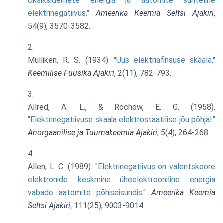
Üksiksidemete energia ja aatomite suhteline
elektrinegatiivus."
Ameerika Keemia Seltsi Ajakiri
,
54(9), 3570-3582.
Mulliken, R. S. (1934).
"Uus elektriafinsuse skaala."
Keemilise Füüsika Ajakiri
, 2(11), 782-793.
Allred, A. L., & Rochow, E. G. (1958).
"Elektrinegatiivuse skaala elektrostaatilise jõu põhjal."
Anorgaanilise ja Tuumakeemia Ajakiri
, 5(4), 264-268.
Allen, L. C. (1989).
"Elektrinegatiivus on valentskoore
elektronide keskmine üheelektrooniline energia
vabade aatomite põhiseisundis."
Ameerika Keemia
Seltsi Ajakiri
, 111(25), 9003-9014.