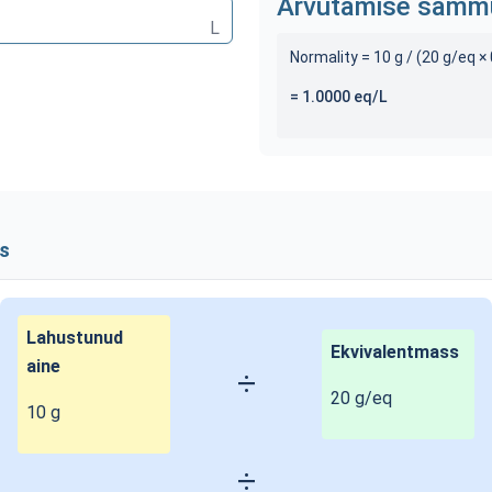
Arvutamise samm
L
Normality =
10
g / (
20
g/eq ×
=
1.0000
eq/L
us
Lahustunud
Ekvivalentmass
aine
÷
20
g/eq
10
g
÷