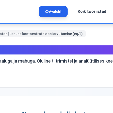
Kõik tööriistad
Avaleht
tor | Lahuse kontsentratsiooni arvutamine (eq/L)
ahuse kontsentratsiooni arvutami
uga ja mahuga. Oluline tiitrimistel ja analüütilises kee