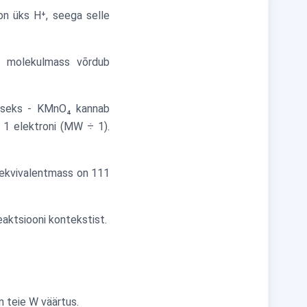
n üks H⁺, seega selle
 molekulmass võrdub
liseks - KMnO₄ kannab
t 1 elektroni (MW ÷ 1).
 ekvivalentmass on 111
reaktsiooni kontekstist.
n teie W väärtus.