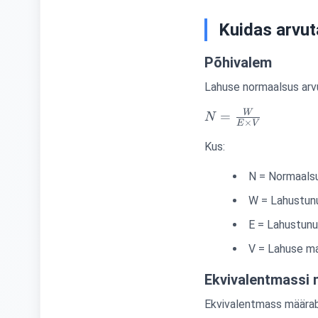
Kuidas arvu
Põhivalem
Lahuse normaalsus arvu
N =
W
=
N
×
E
V
\frac{W}
Kus:
{E \times
V}
N = Normaalsu
W = Lahustun
E = Lahustunu
V = Lahuse mah
Ekvivalentmassi 
Ekvivalentmass määrab,