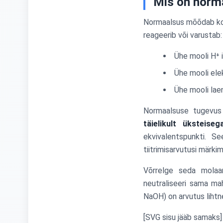
Mis on norm
Normaalsus mõõdab ko
reageerib või varustab:
Ühe mooli H⁺ 
Ühe mooli ele
Ühe mooli lae
Normaalsuse tugevus
täielikult üksteiseg
ekvivalentspunkti. S
tiitrimisarvutusi märkim
Võrrelge seda molaar
neutraliseeri sama m
NaOH) on arvutus lihtn
[SVG sisu jääb samaks]