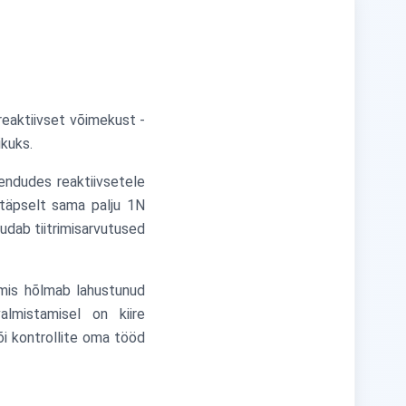
 reaktiivset võimekust -
ikuks.
endudes reaktiivsetele
b täpselt sama palju 1N
udab tiitrimisarvutused
 mis hõlmab lahustunud
lmistamisel on kiire
või kontrollite oma tööd