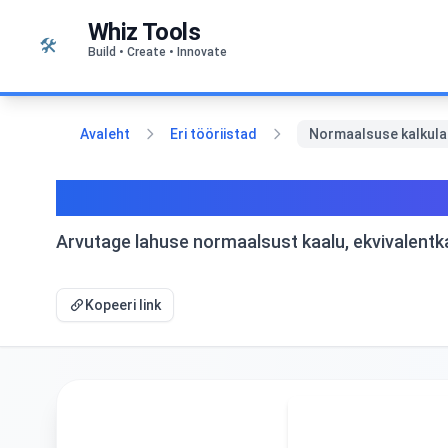
Liigu sisu juurde
Whiz Tools
🛠️
Build • Create • Innovate
Avaleht
Eri tööriistad
Normaalsuse kalkulaa
Normaalsuse kalkulaator | L
Arvutage lahuse normaalsust kaalu, ekvivalentkaal
Kopeeri link