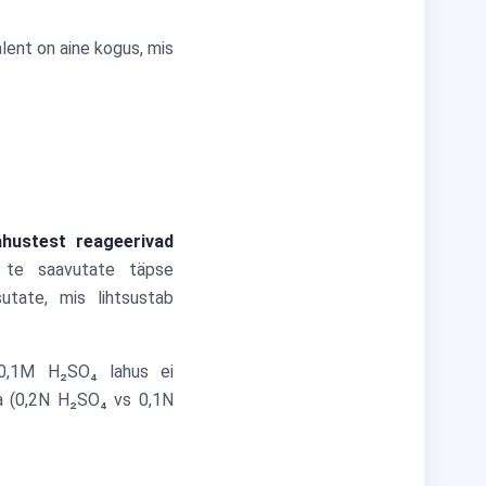
alent on aine kogus, mis
hustest reageerivad
te saavutate täpse
utate, mis lihtsustab
 0,1M H₂SO₄ lahus ei
a (0,2N H₂SO₄ vs 0,1N