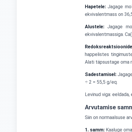
Hapetele:
Jagage mole
ekvivalentmass on 36,
Alustele:
Jagage mol
ekvivalentmassiga. Ca(
Redoksreaktsioonide
happelistes tingimuste
Alati täpsustage oma r
Sadestamisel:
Jagage 
÷ 2 = 55,5 g/eq.
Levinud viga: eeldada, 
Arvutamise samm
Siin on normaalsuse ar
1. samm:
Kaaluge oma l