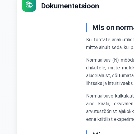
📚
Dokumentatsioon
Mis on norma
Kui töötate analüütilis
mitte ainult seda, kui 
Normaalsus (N) mõõda
ühikutele, mitte molek
aluselahust, sõltumata
lihtsaks ja intuitiivseks.
Normaalsuse kalkulaat
aine kaalu, ekvivale
arvutustööriist ajakokk
enne kriitilist eksperim