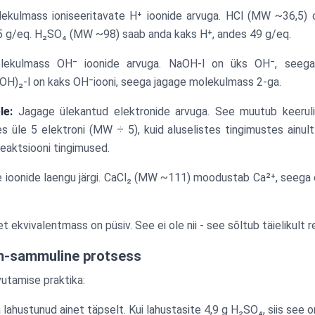
kulmass ioniseeritavate H⁺ ioonide arvuga. HCl (MW ~36,5) o
5 g/eq. H₂SO₄ (MW ~98) saab anda kaks H⁺, andes 49 g/eq.
ekulmass OH⁻ ioonide arvuga. NaOH-l on üks OH⁻, seega
OH)₂-l on kaks OH⁻iooni, seega jagage molekulmass 2-ga.
le:
Jagage ülekantud elektronide arvuga. See muutub keeru
s üle 5 elektroni (MW ÷ 5), kuid aluselistes tingimustes ainul
eaktsiooni tingimused.
ioonide laengu järgi. CaCl₂ (MW ~111) moodustab Ca²⁺, seega
et ekvivalentmass on püsiv. See ei ole nii - see sõltub täielikult 
-sammuline protsess
vutamise praktika:
ahustunud ainet täpselt. Kui lahustasite 4,9 g H₂SO₄, siis see o