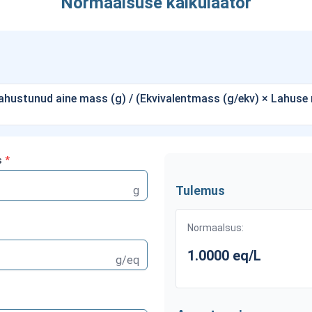
Normaalsuse kalkulaator
hustunud aine mass (g) / (Ekvivalentmass (g/ekv) × Lahuse 
s
*
Tulemus
g
Normaalsus:
1.0000 eq/L
g/eq