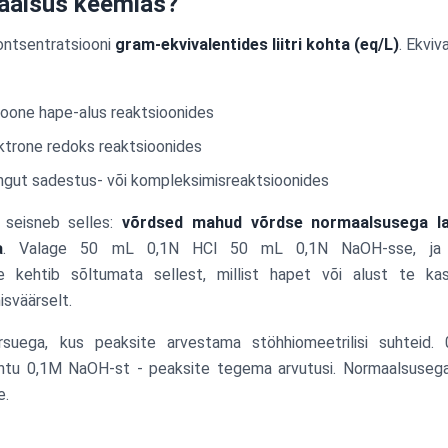
aalsus keemias?
ntsentratsiooni
gram-ekvivalentides liitri kohta (eq/L)
. Ekviv
ioone hape-alus reaktsioonides
ktrone redoks reaktsioonides
ngut sadestus- või kompleksimisreaktsioonides
 seisneb selles:
võrdsed mahud võrdse normaalsusega la
a
. Valage 50 mL 0,1N HCl 50 mL 0,1N NaOH-sse, ja 
ee kehtib sõltumata sellest, millist hapet või alust te kas
isväärselt.
suega, kus peaksite arvestama stöhhiomeetrilisi suhteid.
ahtu 0,1M NaOH-st - peaksite tegema arvutusi. Normaalsuseg
e.