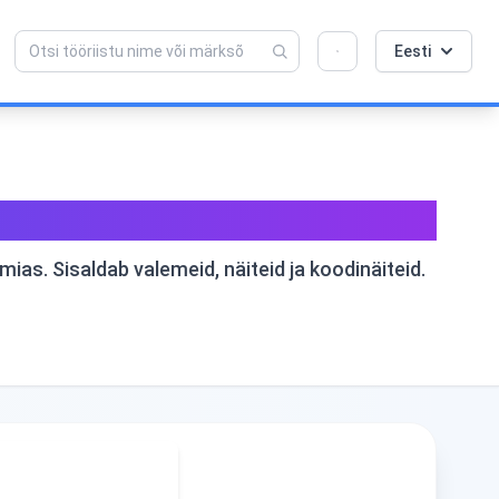
Armastad seda tööriista? Aita meil seda veel
×
Eesti
paremaks muuta!
Klõpsa avamiseks →
ne (eq/L)
mias. Sisaldab valemeid, näiteid ja koodinäiteid.