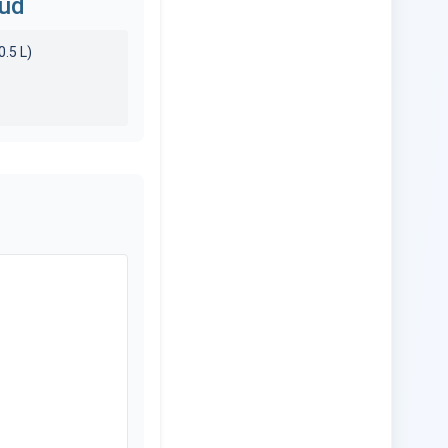
ud
0.5
L)