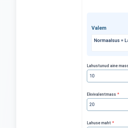
Valem
Normaalsus = La
Lahustunud aine mas
Ekvivalentmass
*
Lahuse maht
*