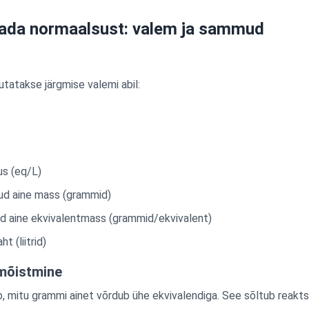
tada normaalsust: valem ja sammud
tatakse järgmise valemi abil:
s (eq/L)
ud aine mass (grammid)
d aine ekvivalentmass (grammid/ekvivalent)
t (liitrid)
mõistmine
 mitu grammi ainet võrdub ühe ekvivalendiga. See sõltub reaktsi