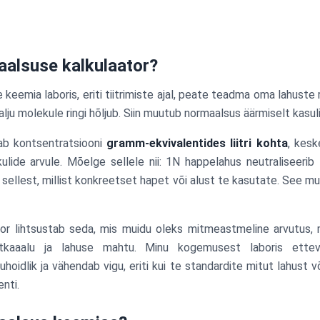
alsuse kalkulaator?
e keemia laboris, eriti tiitrimiste ajal, peate teadma oma lahuste
palju molekule ringi hõljub. Siin muutub normaalsus äärmiselt kasul
b kontsentratsiooni
gramm-ekvivalentides liitri kohta
, kesk
ulide arvule. Mõelge sellele nii: 1N happelahus neutraliseeri
 sellest, millist konkreetset hapet või alust te kasutate. See mu
or lihtsustab seda, mis muidu oleks mitmeastmeline arvutus,
ntkaaalu ja lahuse mahtu. Minu kogemusest laboris etteva
uhoidlik ja vähendab vigu, eriti kui te standardite mitut lahust 
enti.