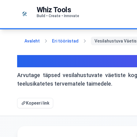
Liigu sisu juurde
Whiz Tools
🛠️
Build • Create • Innovate
Avaleht
Eri tööriistad
Vesilahustuva Väetis
Vesilahustuva Väetise K
Arvutage täpsed vesilahustuvate väetiste ko
teelusikatetes tervematele taimedele.
Kopeeri link