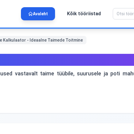
Kõik tööriistad
Avaleht
e Kalkulaator - Ideaalne Taimede Toitmine
alkulaator - Ideaalne Taime
gused vastavalt taime tüübile, suurusele ja poti m