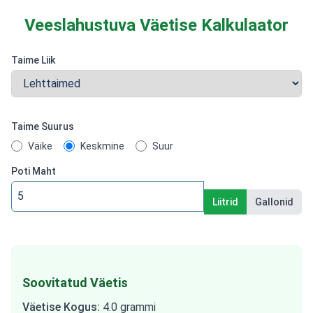
Veeslahustuva Väetise Kalkulaator
Taime Liik
Taime Suurus
Väike
Keskmine
Suur
Poti Maht
Liitrid
Gallonid
Soovitatud Väetis
Väetise Kogus
:
4.0
grammi