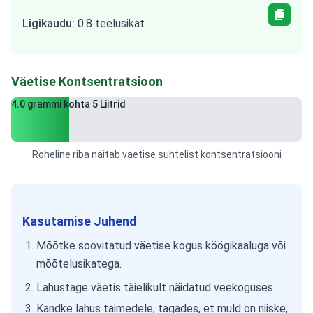
Ligikaudu
:
0.8
teelusikat
Väetise Kontsentratsioon
4.0
grammi
kohta
5
Liitrid
Roheline riba näitab väetise suhtelist kontsentratsiooni
Kasutamise Juhend
Mõõtke soovitatud väetise kogus köögikaaluga või
mõõtelusikatega.
Lahustage väetis täielikult näidatud veekoguses.
Kandke lahus taimedele, tagades, et muld on niiske,