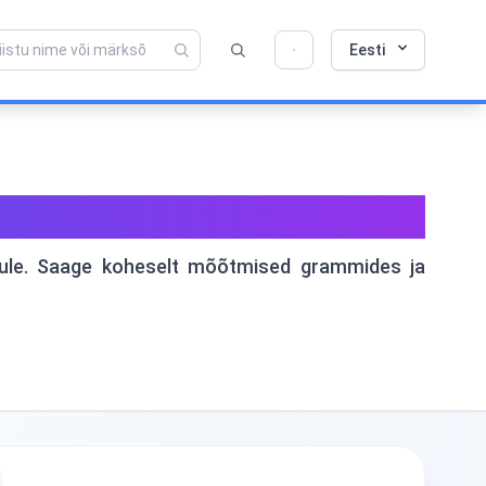
Armastad seda tööriista? Aita meil seda veel
×
Eesti
paremaks muuta!
Klõpsa avamiseks →
de Toitmine
ahule. Saage koheselt mõõtmised grammides ja