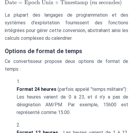
\text{Date} =
Date
=
Epoch Unix
+
Timestamp (en secondes)
\text{Epoch
La plupart des langages de programmation et des
Unix} +
\text{Timestamp
systèmes d'exploitation fournissent des fonctions
(en secondes)}
intégrées pour gérer cette conversion, abstrahant ainsi les
calculs complexes du calendrier.
Options de format de temps
Ce convertisseur propose deux options de format de
temps :
Format 24 heures
(parfois appelé "temps militaire") :
Les heures varient de 0 à 23, et il n'y a pas de
désignation AM/PM. Par exemple, 15h00 est
représenté comme 15:00.
Format 12 heures
: Les heures varient de 1 à 12,