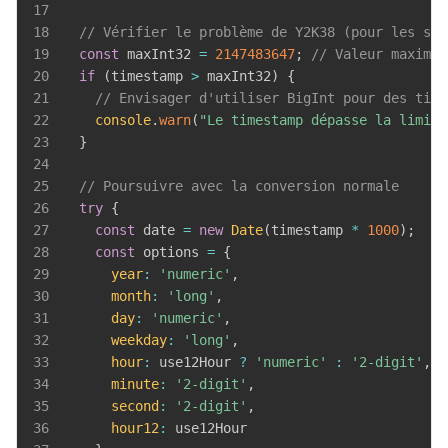
17
18
// Vérifier le problème de Y2K38 (pour les sys
19
const
 maxInt32 
=
2147483647
;
// Valeur maximal
20
if
(
timestamp 
>
 maxInt32
)
{
21
// Envisager d'utiliser BigInt pour des time
22
console
.
warn
(
"Le timestamp dépasse la limite
23
}
24
25
// Poursuivre avec la conversion normale
26
try
{
27
const
 date 
=
new
Date
(
timestamp 
*
1000
)
;
28
const
 options 
=
{
29
year
:
'numeric'
,
30
month
:
'long'
,
31
day
:
'numeric'
,
32
weekday
:
'long'
,
33
hour
:
 use12Hour 
?
'numeric'
:
'2-digit'
,
34
minute
:
'2-digit'
,
35
second
:
'2-digit'
,
36
hour12
: