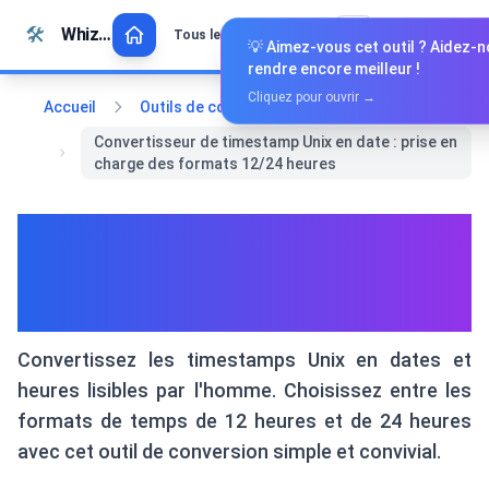
Passer au contenu
🛠️
Whiz Tools
Tous les outils
Français
💡 Aimez-vous cet outil ? Aidez-n
rendre encore meilleur !
Cliquez pour ouvrir →
Accueil
Outils de conversion
Convertisseur de timestamp Unix en date : prise en
charge des formats 12/24 heures
Convertisseur de timestamp
Unix en date : prise en charge
des formats 12/24 heures
Convertissez les timestamps Unix en dates et
heures lisibles par l'homme. Choisissez entre les
formats de temps de 12 heures et de 24 heures
avec cet outil de conversion simple et convivial.