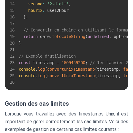
14
second
:
'2-digit'
,
15
hour12
:
16
}
;
17
18
// Convertir en chaîne en utilisant le formata
19
return
 date
.
toLocaleString
(
undefined
,
 options
)
20
}
21
22
// Exemple d'utilisation
23
const
 timestamp 
=
1609459200
;
// 1er janvier 202
24
console
.
log
(
convertUnixTimestamp
(
timestamp
,
fals
25
console
.
log
(
convertUnixTimestamp
(
timestamp
,
true
26
Gestion des cas limites
Lorsque vous travaillez avec des timestamps Unix, il est
important de gérer correctement les cas limites. Voici des
exemples de gestion de certains cas limites courants :