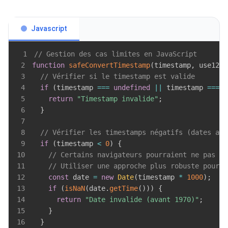
Javascript
1
// Gestion des cas limites en JavaScript
2
function
safeConvertTimestamp
(
timestamp
,
 use12Ho
3
// Vérifier si le timestamp est valide
4
if
(
timestamp 
===
undefined
||
 timestamp 
===
n
5
return
"Timestamp invalide"
;
6
}
7
8
// Vérifier les timestamps négatifs (dates ava
9
if
(
timestamp 
<
0
)
{
10
// Certains navigateurs pourraient ne pas gé
11
// Utiliser une approche plus robuste pour l
12
const
 date 
=
new
Date
(
timestamp 
*
1000
)
;
13
if
(
isNaN
(
date
.
getTime
(
)
)
)
{
14
return
"Date invalide (avant 1970)"
;
15
}
16
}