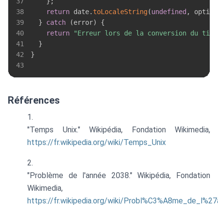
37
}
;
38
return
 date
.
toLocaleString
(
undefined
,
 option
39
}
catch
(
error
)
{
40
return
"Erreur lors de la conversion du time
41
}
42
}
43
Références
"Temps Unix." Wikipédia, Fondation Wikimedia,
https://fr.wikipedia.org/wiki/Temps_Unix
"Problème de l'année 2038." Wikipédia, Fondation
Wikimedia,
https://fr.wikipedia.org/wiki/Probl%C3%A8me_de_l