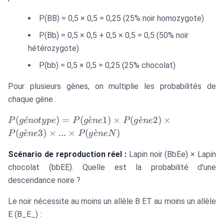
P(BB) = 0,5 × 0,5 = 0,25 (25% noir homozygote)
P(Bb) = 0,5 × 0,5 + 0,5 × 0,5 = 0,5 (50% noir
hétérozygote)
P(bb) = 0,5 × 0,5 = 0,25 (25% chocolat)
Pour plusieurs gènes, on multiplie les probabilités de
chaque gène :
P(génotype)
(
ˊ
)
=
(
ˋ
1
)
×
(
ˋ
2
)
×
P
g
e
n
o
t
y
p
e
P
g
e
n
e
P
g
e
n
e
= P(gène1)
(
ˋ
3
)
×
...
×
(
ˋ
)
P
g
e
n
e
P
g
e
n
e
N
\times
P(gène2)
Scénario de reproduction réel :
Lapin noir (BbEe) × Lapin
\times
chocolat (bbEE). Quelle est la probabilité d'une
P(gène3)
descendance noire ?
\times ...
\times
Le noir nécessite au moins un allèle B ET au moins un allèle
P(gèneN)
E (B_E_) :