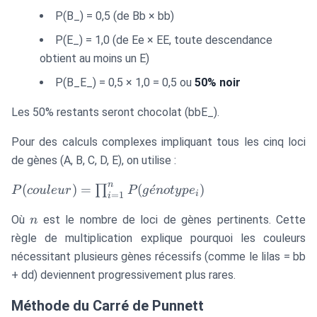
P(B_) = 0,5 (de Bb × bb)
P(E_) = 1,0 (de Ee × EE, toute descendance
obtient au moins un E)
P(B_E_) = 0,5 × 1,0 = 0,5 ou
50% noir
Les 50% restants seront chocolat (bbE_).
Pour des calculs complexes impliquant tous les cinq loci
de gènes (A, B, C, D, E), on utilise :
n
P(couleur) =
(
)
=
(
ˊ
)
∏
P
co
u
l
e
u
r
P
g
e
n
o
t
y
p
e
i
=
1
i
\prod_{i=1}^{n}
n
Où
est le nombre de loci de gènes pertinents. Cette
P(génotype_i)
n
règle de multiplication explique pourquoi les couleurs
nécessitant plusieurs gènes récessifs (comme le lilas = bb
+ dd) deviennent progressivement plus rares.
Méthode du Carré de Punnett