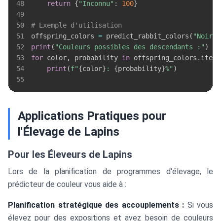
48
return
{
"Inconnu"
:
100
}
49
50
# Exemple d'utilisation
51
offspring_colors 
=
 predict_rabbit_colors
(
"Noir"
,
52
print
(
"Couleurs possibles des descendants :"
)
53
for
 color
,
 probability 
in
 offspring_colors
.
items
54
print
(
f"
{
color
}
: 
{
probability
}
%"
)
55
Applications Pratiques pour
l'Élevage de Lapins
Pour les Éleveurs de Lapins
Lors de la planification de programmes d'élevage, le
prédicteur de couleur vous aide à :
Planification stratégique des accouplements :
Si vous
élevez pour des expositions et avez besoin de couleurs