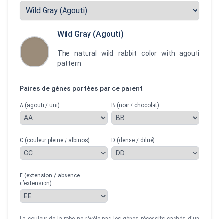
Wild Gray (Agouti)
The natural wild rabbit color with agouti
pattern
Paires de gènes portées par ce parent
A (agouti / uni)
B (noir / chocolat)
C (couleur pleine / albinos)
D (dense / dilué)
E (extension / absence
d’extension)
La couleur de la robe ne révèle pas les gènes récessifs cachés d'un