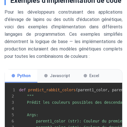
Exemples d'implémentation de code
Pour les développeurs construisant des applications
d'élevage de lapins ou des outils d'éducation génétique,
voici des exemples d'implémentation dans différents
langages de programmation. Ces exemples simplifiés
démontrent la logique de base — les implémentations de
production incluraient des modèles génétiques complets
pour toutes les combinaisons de couleurs :
Python
Javascript
Excel
1
def
predict_rabbit_colors
(
parent1_color
,
 parent
2
3
4
5
6