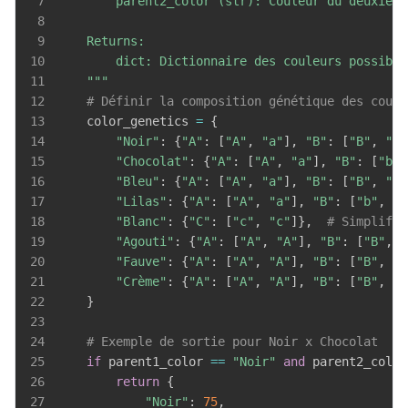
7
8
9
10
11
    """
12
# Définir la composition génétique des coule
13
    color_genetics 
=
{
14
"Noir"
:
{
"A"
:
[
"A"
,
"a"
]
,
"B"
:
[
"B"
,
"B"
15
"Chocolat"
:
{
"A"
:
[
"A"
,
"a"
]
,
"B"
:
[
"b"
,
16
"Bleu"
:
{
"A"
:
[
"A"
,
"a"
]
,
"B"
:
[
"B"
,
"B"
17
"Lilas"
:
{
"A"
:
[
"A"
,
"a"
]
,
"B"
:
[
"b"
,
"b
18
"Blanc"
:
{
"C"
:
[
"c"
,
"c"
]
}
,
# Simplifié
19
"Agouti"
:
{
"A"
:
[
"A"
,
"A"
]
,
"B"
:
[
"B"
,
"
20
"Fauve"
:
{
"A"
:
[
"A"
,
"A"
]
,
"B"
:
[
"B"
,
"B
21
"Crème"
:
{
"A"
:
[
"A"
,
"A"
]
,
"B"
:
[
"B"
,
"B
22
}
23
24
# Exemple de sortie pour Noir x Chocolat
25
if
 parent1_color 
==
"Noir"
and
 parent2_color
26
return
{
27
"Noir"
:
75
,