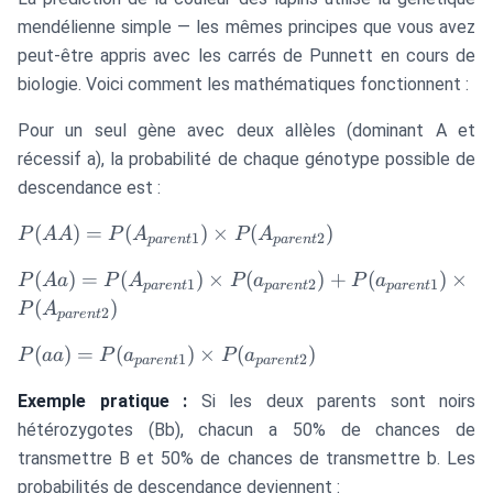
mendélienne simple — les mêmes principes que vous avez
peut-être appris avec les carrés de Punnett en cours de
biologie. Voici comment les mathématiques fonctionnent :
Pour un seul gène avec deux allèles (dominant A et
récessif a), la probabilité de chaque génotype possible de
descendance est :
P(AA) =
(
)
=
(
)
×
(
)
P
AA
P
A
P
A
1
2
p
a
re
n
t
p
a
re
n
t
P(A_{parent1})
P(Aa) =
(
)
=
(
)
×
(
)
+
(
)
×
\times
P
A
a
P
A
P
a
P
a
1
2
1
p
a
re
n
t
p
a
re
n
t
p
a
re
n
t
P(A_{parent1})
P(A_{parent2})
(
)
P
A
2
p
a
re
n
t
\times
P(aa) =
P(a_{parent2})
(
)
=
(
)
×
(
)
P
aa
P
a
P
a
1
2
p
a
re
n
t
p
a
re
n
t
P(a_{parent1})
+
Exemple pratique :
Si les deux parents sont noirs
\times
P(a_{parent1})
P(a_{parent2})
\times
hétérozygotes (Bb), chacun a 50% de chances de
P(A_{parent2})
transmettre B et 50% de chances de transmettre b. Les
probabilités de descendance deviennent :