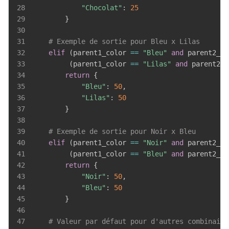
28
"Chocolat"
:
25
29
}
30
31
# Exemple de sortie pour Bleu x Lilas
32
elif
(
parent1_color 
==
"Bleu"
and
 parent2_co
33
(
parent1_color 
==
"Lilas"
and
 parent2_c
34
return
{
35
"Bleu"
:
50
,
36
"Lilas"
:
50
37
}
38
39
# Exemple de sortie pour Noir x Bleu
40
elif
(
parent1_color 
==
"Noir"
and
 parent2_co
41
(
parent1_color 
==
"Bleu"
and
 parent2_co
42
return
{
43
"Noir"
:
50
,
44
"Bleu"
:
50
45
}
46
47
# Valeur par défaut pour d'autres combinaiso