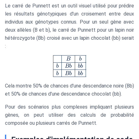
Le carré de Punnett est un outil visuel utilisé pour prédire
les résultats génotypiques d'un croisement entre deux
individus aux génotypes connus. Pour un seul gène avec
deux allèles (B et b), le carré de Punnett pour un lapin noir
hétérozygote (Bb) croisé avec un lapin chocolat (bb) serait
:
\begin{array}{|c|c|c|} \hl
B
b
b
B
b
bb
b
B
b
bb
Cela montre 50% de chances d'une descendance noire (Bb)
et 50% de chances d'une descendance chocolat (bb).
Pour des scénarios plus complexes impliquant plusieurs
gènes, on peut utiliser des calculs de probabilité
composée ou plusieurs carrés de Punnett.