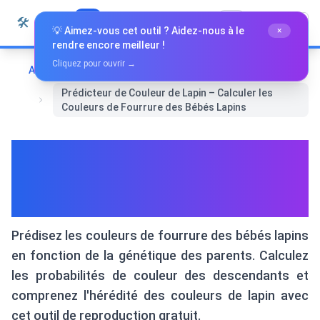
Passer au contenu
🛠️
Whiz Tools
Tous les outils
Français
💡 Aimez-vous cet outil ? Aidez-nous à le
×
rendre encore meilleur !
Cliquez pour ouvrir →
Accueil
Outils spécialisés
Prédicteur de Couleur de Lapin – Calculer les
Couleurs de Fourrure des Bébés Lapins
Prédicteur de Couleur de
Lapin – Calculer les Couleurs
de Fourrure des Bébés Lapins
Prédisez les couleurs de fourrure des bébés lapins
en fonction de la génétique des parents. Calculez
les probabilités de couleur des descendants et
comprenez l'hérédité des couleurs de lapin avec
cet outil de reproduction gratuit.