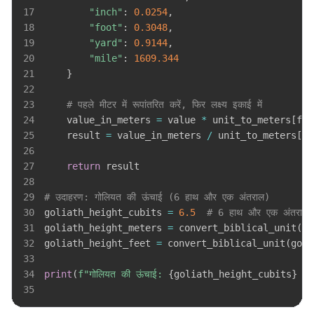
17
"inch"
:
0.0254
,
18
"foot"
:
0.3048
,
19
"yard"
:
0.9144
,
20
"mile"
:
1609.344
21
}
22
23
# पहले मीटर में रूपांतरित करें, फिर लक्ष्य इकाई में
24
    value_in_meters 
=
 value 
*
 unit_to_meters
[
fro
25
    result 
=
 value_in_meters 
/
 unit_to_meters
[
to
26
27
return
28
29
# उदाहरण: गोलियत की ऊंचाई (6 हाथ और एक अंतराल)
30
goliath_height_cubits 
=
6.5
# 6 हाथ और एक अंतराल 
31
goliath_height_meters 
=
 convert_biblical_unit
(
go
32
goliath_height_feet 
=
 convert_biblical_unit
(
goli
33
34
print
(
f"गोलियत की ऊंचाई: 
{
goliath_height_cubits
}
 हा
35