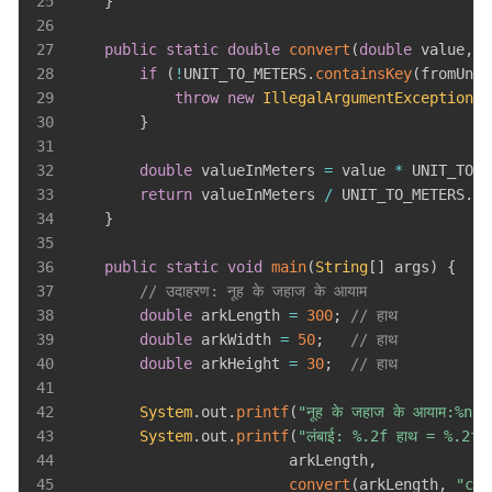
25
}
26
27
public
static
double
convert
(
double
 value
,
S
28
if
(
!
UNIT_TO_METERS
.
containsKey
(
fromUnit
29
throw
new
IllegalArgumentException
(
"
30
}
31
32
double
 valueInMeters 
=
 value 
*
 UNIT_TO_M
33
return
 valueInMeters 
/
 UNIT_TO_METERS
.
ge
34
}
35
36
public
static
void
main
(
String
[
]
 args
)
{
37
// उदाहरण: नूह के जहाज के आयाम
38
double
 arkLength 
=
300
;
// हाथ
39
double
 arkWidth 
=
50
;
// हाथ
40
double
 arkHeight 
=
30
;
// हाथ
41
42
System
.
out
.
printf
(
"नूह के जहाज के आयाम:%n"
)
43
System
.
out
.
printf
(
"लंबाई: %.2f हाथ = %.2f म
44
                         arkLength
,
45
convert
(
arkLength
,
"cub