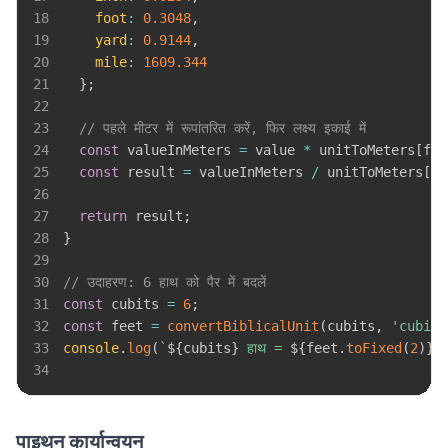
18
foot
:
0.3048
,
19
yard
:
0.9144
,
20
mile
:
1609.344
21
}
;
22
23
// पहले मीटर में रूपांतरित करें, फिर लक्ष्य इकाई में
24
const
 valueInMeters 
=
 value 
*
 unitToMeters
[
fro
25
const
 result 
=
 valueInMeters 
/
 unitToMeters
[
to
26
27
return
 result
;
28
}
29
30
// उदाहरण: 6 हाथ को पैर में बदलें
31
const
 cubits 
=
6
;
32
const
 feet 
=
convertBiblicalUnit
(
cubits
,
'cubit'
33
console
.
log
(
`
${
cubits
}
 हाथ = 
${
feet
.
toFixed
(
2
)
}
 प
34
पाइथन कार्यान्वयन