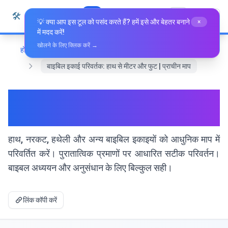
सामग्री पर जाएं
🛠️
Whiz Tools
सभी उपकरण
हिन्दी
💡 क्या आप इस टूल को पसंद करते हैं? हमें इसे और बेहतर बनाने
×
में मदद करें!
खोलने के लिए क्लिक करें →
होम
रूपांतरण उपकरण
बाइबिल इकाई परिवर्तक: हाथ से मीटर और फुट | प्राचीन माप
बाइबिल इकाई परिवर्तक: हाथ से मीटर
और फुट | प्राचीन माप
हाथ, नरकट, हथेली और अन्य बाइबिल इकाइयों को आधुनिक माप में
परिवर्तित करें। पुरातात्विक प्रमाणों पर आधारित सटीक परिवर्तन।
बाइबल अध्ययन और अनुसंधान के लिए बिल्कुल सही।
लिंक कॉपी करें