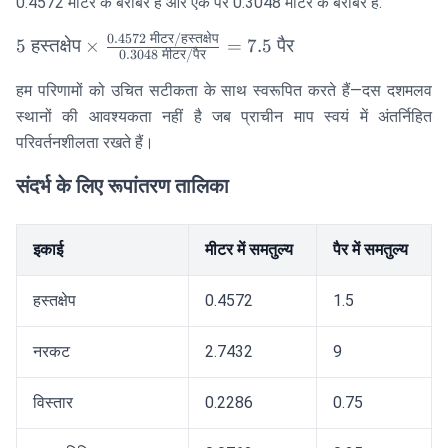
\frac{\text{स्रोत
0.4572 मीटर के बराबर है और एक पैर 0.3048 मीटर के बराबर है:
इकाई में मीटर}}
0.4572
मीटर
/
हस्तक्षेप
5 \text{
5
हस्तक्षेप
×
=
7.5
पैर
{\text{लक्ष्य इकाई
0.3048
मीटर
/
पैर
हस्तक्षेप}
में मीटर}}
\times
हम परिणामों को उचित सटीकता के साथ स्वरूपित करते हैं—दस दशमलव
\frac{0.4572
स्थानों की आवश्यकता नहीं है जब प्राचीन माप स्वयं में अंतर्निहित
\text{ मीटर/
परिवर्तनशीलता रखते हैं।
हस्तक्षेप}}
{0.3048
संदर्भ के लिए रूपांतरण तालिका
\text{ मीटर/
पैर}} = 7.5
\text{ पैर}
इकाई
मीटर में समतुल्य
पैर में समतुल्य
हस्तक्षेप
0.4572
1.5
नरकट
2.7432
9
विस्तार
0.2286
0.75