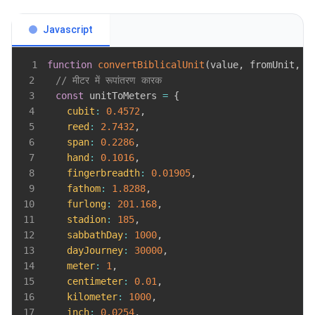
Javascript
1
function
convertBiblicalUnit
(
value
,
 fromUnit
,
 t
2
// मीटर में रूपांतरण कारक
3
const
 unitToMeters 
=
{
4
cubit
:
0.4572
,
5
reed
:
2.7432
,
6
span
:
0.2286
,
7
hand
:
0.1016
,
8
fingerbreadth
:
0.01905
,
9
fathom
:
1.8288
,
10
furlong
:
201.168
,
11
stadion
:
185
,
12
sabbathDay
:
1000
,
13
dayJourney
:
30000
,
14
meter
:
1
,
15
centimeter
:
0.01
,
16
kilometer
:
1000
,
17
inch
:
0.0254
,