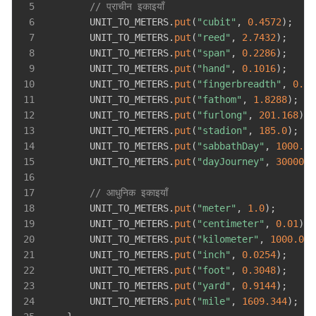
5
// प्राचीन इकाइयाँ
6
        UNIT_TO_METERS
.
put
(
"cubit"
,
0.4572
)
;
7
        UNIT_TO_METERS
.
put
(
"reed"
,
2.7432
)
;
8
        UNIT_TO_METERS
.
put
(
"span"
,
0.2286
)
;
9
        UNIT_TO_METERS
.
put
(
"hand"
,
0.1016
)
;
10
        UNIT_TO_METERS
.
put
(
"fingerbreadth"
,
0.01
11
        UNIT_TO_METERS
.
put
(
"fathom"
,
1.8288
)
;
12
        UNIT_TO_METERS
.
put
(
"furlong"
,
201.168
)
;
13
        UNIT_TO_METERS
.
put
(
"stadion"
,
185.0
)
;
14
        UNIT_TO_METERS
.
put
(
"sabbathDay"
,
1000.0
)
15
        UNIT_TO_METERS
.
put
(
"dayJourney"
,
30000.0
16
17
// आधुनिक इकाइयाँ
18
        UNIT_TO_METERS
.
put
(
"meter"
,
1.0
)
;
19
        UNIT_TO_METERS
.
put
(
"centimeter"
,
0.01
)
;
20
        UNIT_TO_METERS
.
put
(
"kilometer"
,
1000.0
)
;
21
        UNIT_TO_METERS
.
put
(
"inch"
,
0.0254
)
;
22
        UNIT_TO_METERS
.
put
(
"foot"
,
0.3048
)
;
23
        UNIT_TO_METERS
.
put
(
"yard"
,
0.9144
)
;
24
        UNIT_TO_METERS
.
put
(
"mile"
,
1609.344
)
;