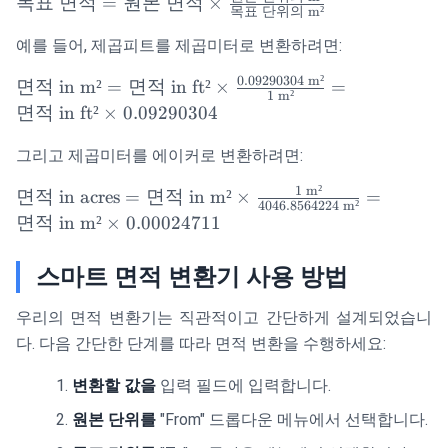
\text{목표 면
목표
면적
=
원본
면적
×
목표
단위의
m²
적} =
예를 들어, 제곱피트를 제곱미터로 변환하려면:
\text{원본 면
적} \times
0.09290304
m²
\text{면적 in
면적
in m²
=
면적
in ft²
×
=
\frac{\text{원
1
m²
m²} = \text{면
면적
in ft²
×
0.09290304
본 단위의
적 in ft²} \times
m²}}
\frac{0.09290304
그리고 제곱미터를 에이커로 변환하려면:
{\text{목표
\text{ m²}}{1
단위의 m²}}
1
m²
\text{면적 in
면적
in acres
=
면적
in m²
×
=
\text{ m²}} =
4046.8564224
m²
acres} =
면적
in m²
×
0.00024711
\text{면적 in ft²}
\text{면적 in
\times
m²} \times
0.09290304
스마트 면적 변환기 사용 방법
\frac{1 \text{
m²}}
우리의 면적 변환기는 직관적이고 간단하게 설계되었습니
{4046.8564224
다. 다음 간단한 단계를 따라 면적 변환을 수행하세요:
\text{ m²}} =
\text{면적 in
변환할 값을
입력 필드에 입력합니다.
m²} \times
원본 단위를
"From" 드롭다운 메뉴에서 선택합니다.
0.00024711