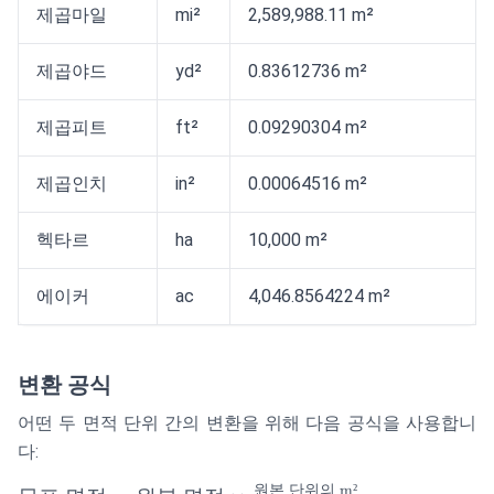
제곱마일
mi²
2,589,988.11 m²
제곱야드
yd²
0.83612736 m²
제곱피트
ft²
0.09290304 m²
제곱인치
in²
0.00064516 m²
헥타르
ha
10,000 m²
에이커
ac
4,046.8564224 m²
변환 공식
어떤 두 면적 단위 간의 변환을 위해 다음 공식을 사용합니
다:
원본
단위의
m²