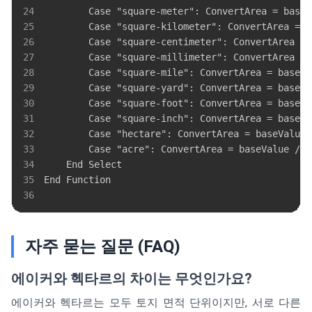
24
25
26
27
28
29
30
31
32
33
34
35
36
자주 묻는 질문 (FAQ)
에이커와 헥타르의 차이는 무엇인가요?
에이커와 헥타르는 모두 토지 면적 단위이지만, 서로 다른