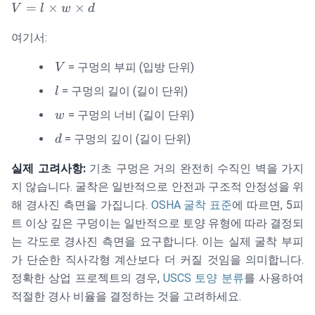
V = l
=
×
×
V
l
w
d
\times
여기서:
w
\times
V
= 구멍의 부피 (입방 단위)
V
d
l
= 구멍의 길이 (길이 단위)
l
w
= 구멍의 너비 (길이 단위)
w
d
= 구멍의 깊이 (길이 단위)
d
실제 고려사항:
기초 구멍은 거의 완전히 수직인 벽을 가지
지 않습니다. 굴착은 일반적으로 안전과 구조적 안정성을 위
해 경사진 측면을 가집니다.
OSHA 굴착 표준
에 따르면, 5피
트 이상 깊은 구덩이는 일반적으로 토양 유형에 따라 결정되
는 각도로 경사진 측면을 요구합니다. 이는 실제 굴착 부피
가 단순한 직사각형 계산보다 더 커질 것임을 의미합니다.
정확한 상업 프로젝트의 경우,
USCS 토양 분류
를 사용하여
적절한 경사 비율을 결정하는 것을 고려하세요.