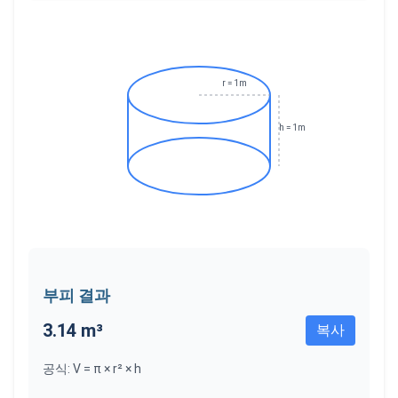
r = 1m
h = 1m
부피 결과
3.14 m³
복사
공식
:
V = π × r² × h