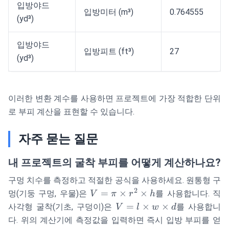
입방야드
입방미터 (m³)
0.764555
(yd³)
입방야드
입방피트 (ft³)
27
(yd³)
이러한 변환 계수를 사용하면 프로젝트에 가장 적합한 단위
로 부피 계산을 표현할 수 있습니다.
자주 묻는 질문
내 프로젝트의 굴착 부피를 어떻게 계산하나요?
구멍 치수를 측정하고 적절한 공식을 사용하세요. 원통형 구
2
V =
=
×
×
멍(기둥 구멍, 우물)은
를 사용합니다. 직
V
π
r
h
\pi
V = l
=
×
×
사각형 굴착(기초, 구덩이)은
를 사용합니
V
l
w
d
\times
\times
다. 위의 계산기에 측정값을 입력하면 즉시 입방 부피를 얻
r^2