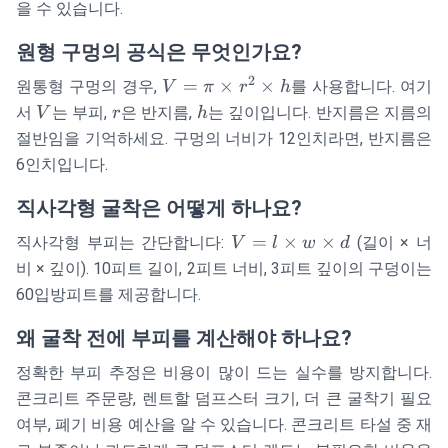
w
을 수 있습니다.
\times
\times
h
d
원형 구멍의 공식은 무엇인가요?
2
V =
=
×
×
원통형 구멍의 경우,
를 사용합니다. 여기
V
π
r
h
\pi
V
r
h
서
는 부피,
은 반지름,
는 깊이입니다. 반지름은 지름의
V
r
h
\times
절반임을 기억하세요. 구멍의 너비가 12인치라면, 반지름은
r^2
6인치입니다.
\times
h
직사각형 굴착은 어떻게 하나요?
V = l
=
×
×
직사각형 부피는 간단합니다:
(길이 × 너
V
l
w
d
\times
비 × 깊이). 10피트 길이, 2피트 너비, 3피트 깊이의 구덩이는
w
60입방피트를 제공합니다.
\times
d
왜 굴착 전에 부피를 계산해야 하나요?
정확한 부피 추정은 비용이 많이 드는 실수를 방지합니다.
콘크리트 주문량, 렌트할 덤프스터 크기, 더 큰 굴착기 필요
여부, 폐기 비용 예산을 알 수 있습니다. 콘크리트 타설 중 재