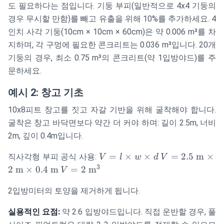
\text{
60
m}^3
도 필요하다는 점입니다. 기둥 부피(일반적으로 4x4 기둥의
cm}
\text{
경우 무시할 만함)를 빼고 유출을 위해 10%를 추가하세요. 4
cm}
인치 사각 기둥(10cm × 10cm × 60cm)은 약 0.006 m³를 차
지하며, 각 구멍에 필요한 콘크리트는 0.036 m³입니다. 20개
기둥의 경우, 최소 0.75 m³의 콘크리트(약 1입방야드)를 주
문하세요.
예시 2: 창고 기초
10x8피트 창고를 짓고 자갈 기반을 위해 굴착해야 합니다.
굴착은 창고 바닥면보다 약간 더 커야 하며: 길이 2.5m, 너비
2m, 깊이 0.4m입니다.
V = l
V =
=
×
×
=
2.5
m
×
직사각형 부피 공식 사용:
V
l
w
d
V
\times
2.5
3
V = 2
2
m
×
0.4
m
=
2
m
V
w
\text{
\text{
\times
m}
2입방미터의 토양을 제거하게 됩니다.
m}^3
d
\times
실용적인 요점:
약 2.6 입방야드입니다. 직접 운반할 경우, 풀
2