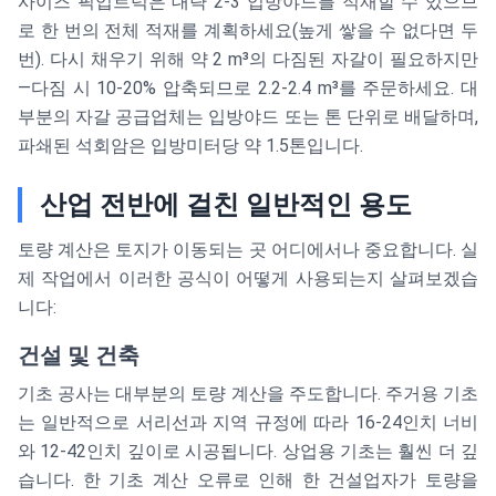
\text{
사이즈 픽업트럭은 대략 2-3 입방야드를 적재할 수 있으므
m}
로 한 번의 전체 적재를 계획하세요(높게 쌓을 수 없다면 두
\times
번). 다시 채우기 위해 약 2 m³의 다짐된 자갈이 필요하지만
0.4
—다짐 시 10-20% 압축되므로 2.2-2.4 m³를 주문하세요. 대
\text{
부분의 자갈 공급업체는 입방야드 또는 톤 단위로 배달하며,
m}
파쇄된 석회암은 입방미터당 약 1.5톤입니다.
산업 전반에 걸친 일반적인 용도
토량 계산은 토지가 이동되는 곳 어디에서나 중요합니다. 실
제 작업에서 이러한 공식이 어떻게 사용되는지 살펴보겠습
니다:
건설 및 건축
기초 공사는 대부분의 토량 계산을 주도합니다. 주거용 기초
는 일반적으로 서리선과 지역 규정에 따라 16-24인치 너비
와 12-42인치 깊이로 시공됩니다. 상업용 기초는 훨씬 더 깊
습니다. 한 기초 계산 오류로 인해 한 건설업자가 토량을