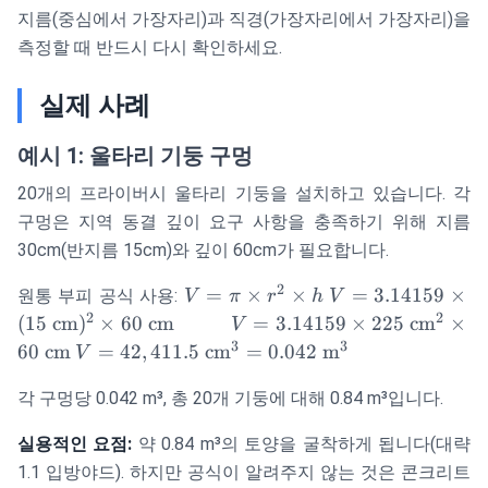
지름(중심에서 가장자리)과 직경(가장자리에서 가장자리)을
측정할 때 반드시 다시 확인하세요.
실제 사례
예시 1: 울타리 기둥 구멍
20개의 프라이버시 울타리 기둥을 설치하고 있습니다. 각
구멍은 지역 동결 깊이 요구 사항을 충족하기 위해 지름
30cm(반지름 15cm)와 깊이 60cm가 필요합니다.
2
V =
V =
=
×
×
=
3.14159
×
원통 부피 공식 사용:
V
π
r
h
V
\pi
3.14159
2
2
V =
(
15
cm
)
×
60
cm
=
3.14159
×
225
cm
×
V
\times
\times
3.14159
3
3
V =
60
cm
=
42
,
411.5
cm
=
0.042
m
V
r^2
(15
\times
42,411.5
\times
\text{
225
각 구멍당 0.042 m³, 총 20개 기둥에 대해 0.84 m³입니다.
\text{
h
cm})^2
\text{
cm}^3
\times
실용적인 요점:
약 0.84 m³의 토양을 굴착하게 됩니다(대략
cm}^2
= 0.042
60
\times
1.1 입방야드). 하지만 공식이 알려주지 않는 것은 콘크리트
\text{