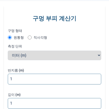
구멍 부피 계산기
구멍 형태
원통형
직사각형
측정 단위
반지름
(
m
)
깊이
(
m
)