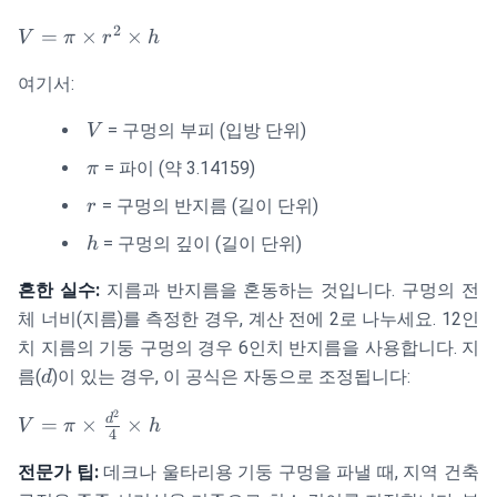
2
V =
=
×
×
V
π
r
h
\pi
여기서:
\times
r^2
V
= 구멍의 부피 (입방 단위)
V
\times
h
\pi
= 파이 (약 3.14159)
π
r
= 구멍의 반지름 (길이 단위)
r
h
= 구멍의 깊이 (길이 단위)
h
흔한 실수:
지름과 반지름을 혼동하는 것입니다. 구멍의 전
체 너비(지름)를 측정한 경우, 계산 전에 2로 나누세요. 12인
치 지름의 기둥 구멍의 경우 6인치 반지름을 사용합니다. 지
d
름(
)이 있는 경우, 이 공식은 자동으로 조정됩니다:
d
2
V = \pi
d
=
×
×
V
π
h
4
\times
\frac{d^2}
전문가 팁:
데크나 울타리용 기둥 구멍을 파낼 때, 지역 건축