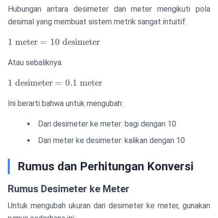
Hubungan antara desimeter dan meter mengikuti pola
desimal yang membuat sistem metrik sangat intuitif:
1 \text{
1
meter
=
10
desimeter
meter} =
Atau sebaliknya:
10 \text{
desimeter}
1 \text{
1
desimeter
=
0.1
meter
desimeter}
Ini berarti bahwa untuk mengubah:
= 0.1
\text{
Dari desimeter ke meter: bagi dengan 10
meter}
Dari meter ke desimeter: kalikan dengan 10
Rumus dan Perhitungan Konversi
Rumus Desimeter ke Meter
Untuk mengubah ukuran dari desimeter ke meter, gunakan