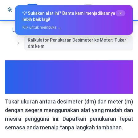
Langkau ke kandungan
🛠️
Whiz Tools
Semua Alat
Bahasa Melayu
💡 Sukakan alat ini? Bantu kami menjadikannya
×
lebih baik lagi!
Klik untuk membuka →
Laman Utama
Alat-alat Penukaran
Kalkulator Penukaran Desimeter ke Meter: Tukar
dm ke m
Kalkulator Penukaran
Desimeter ke Meter: Tukar dm
ke m
Tukar ukuran antara desimeter (dm) dan meter (m)
dengan segera menggunakan alat yang mudah dan
mesra pengguna ini. Dapatkan penukaran tepat
semasa anda menaip tanpa langkah tambahan.