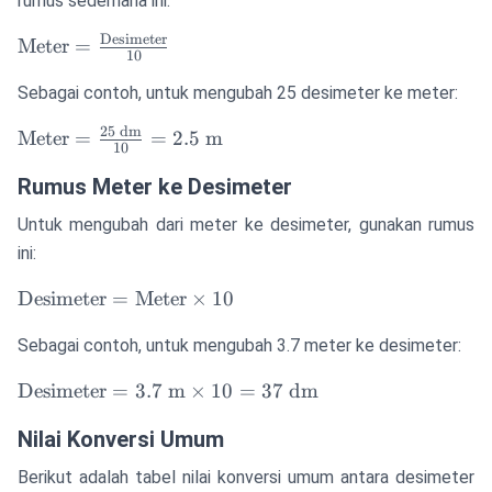
rumus sederhana ini:
Desimeter
\text{Meter} =
Meter
=
10
\frac{\text{Desimeter}}
Sebagai contoh, untuk mengubah 25 desimeter ke meter:
{10}
25
dm
\text{Meter}
Meter
=
=
2.5
m
10
= \frac{25
Rumus Meter ke Desimeter
\text{ dm}}
{10} = 2.5
Untuk mengubah dari meter ke desimeter, gunakan rumus
\text{ m}
ini:
\text{Desimeter}
Desimeter
=
Meter
×
10
= \text{Meter}
Sebagai contoh, untuk mengubah 3.7 meter ke desimeter:
\times 10
\text{Desimeter}
Desimeter
=
3.7
m
×
10
=
37
dm
= 3.7 \text{ m}
Nilai Konversi Umum
\times 10 = 37
\text{ dm}
Berikut adalah tabel nilai konversi umum antara desimeter