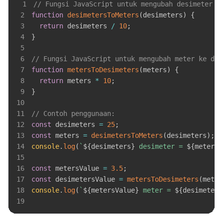
1
// Fungsi JavaScript untuk mengubah desimeter k
2
function
desimetersToMeters
(
desimeters
)
{
3
return
 desimeters 
/
10
;
4
}
5
6
// Fungsi JavaScript untuk mengubah meter ke des
7
function
metersToDesimeters
(
meters
)
{
8
return
 meters 
*
10
;
9
}
10
11
// Contoh penggunaan:
12
const
 desimeters 
=
25
;
13
const
 meters 
=
desimetersToMeters
(
desimeters
)
;
14
console
.
log
(
`
${
desimeters
}
 desimeter = 
${
meters
}
15
16
const
 metersValue 
=
3.5
;
17
const
 desimetersValue 
=
metersToDesimeters
(
meter
18
console
.
log
(
`
${
metersValue
}
 meter = 
${
desimeters
19