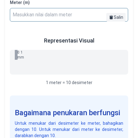
Meter (m)
Salin
Representasi Visual
1
2
3
4
5
6
7
8
9
10
dm
dm
dm
dm
dm
dm
dm
dm
dm
dm
0
1
m
m
1 meter = 10 desimeter
Bagaimana penukaran berfungsi
Untuk menukar dari desimeter ke meter, bahagikan
dengan 10. Untuk menukar dari meter ke desimeter,
darabkan dengan 10.