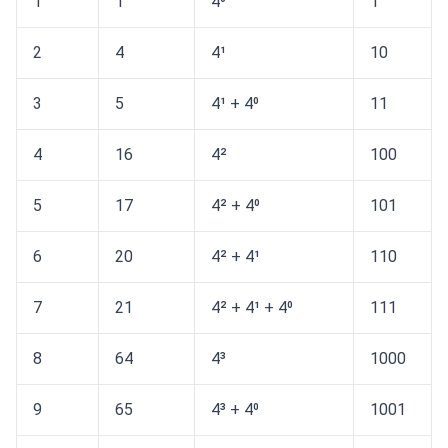
1
1
4⁰
1
2
4
4¹
10
3
5
4¹ + 4⁰
11
4
16
4²
100
5
17
4² + 4⁰
101
6
20
4² + 4¹
110
7
21
4² + 4¹ + 4⁰
111
8
64
4³
1000
9
65
4³ + 4⁰
1001