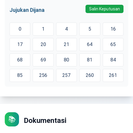
Salin Keputusan
Jujukan Dijana
0
1
4
5
16
17
20
21
64
65
68
69
80
81
84
85
256
257
260
261
📚
Dokumentasi