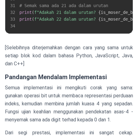
31
# Semak sama ada 21 ada dalam urutan
32
print
(
f"Adakah 21 dalam urutan? 
{
is_moser_de_bru
33
print
(
f"Adakah 22 dalam urutan? 
{
is_moser_de_bru
34
[Selebihnya diterjemahkan dengan cara yang sama untuk
setiap blok kod dalam bahasa Python, JavaScript, Java,
dan C++]
Pandangan Mendalam Implementasi
Semua implementasi ini mengikuti corak yang sama:
gunakan operasi bit untuk membaca representasi perduaan
indeks, kemudian membina jumlah kuasa 4 yang sepadan.
Fungsi ujian keahlian menggunakan pendekatan asas-4 -
menyemak sama ada digit terhad kepada 0 dan 1.
Dari segi prestasi, implementasi ini sangat cekap.