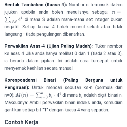
Bentuk Tambahan (Kuasa 4):
Nombor n termasuk dalam
n 
=
jujukan apabila anda boleh menulisnya sebagai:
n
\sum_
i
4
∑
di mana S adalah mana-mana set integer bukan
∈
i
S
\in 
negatif. Setiap kuasa 4 boleh muncul sekali atau tidak
4^i
langsung—tiada pengulangan dibenarkan.
Perwakilan Asas-4 (Ujian Paling Mudah):
Tukar nombor
ke asas 4. Jika anda hanya melihat 0 dan 1 (tiada 2 atau 3),
ia berada dalam jujukan. Ini adalah cara tercepat untuk
menyemak keahlian secara manual.
Korespondensi Binari (Paling Berguna untuk
Pengiraan):
Untuk mencari sebutan ke-n (bermula dari
k
M(n) =
b_i
i
(
)
=
⋅
4
∑
n=0):
di mana
adalah digit binari n.
M
n
b
b
i
i
=
0
i
\sum_{i=0}^{k}
Maksudnya: Ambil perwakilan binari indeks anda, kemudian
b_i \cdot 4^i
gantikan setiap bit "1" dengan kuasa 4 yang sepadan.
Contoh Kerja