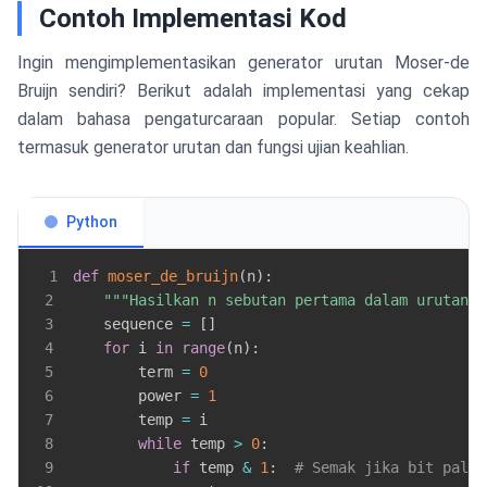
Contoh Implementasi Kod
Ingin mengimplementasikan generator urutan Moser-de
Bruijn sendiri? Berikut adalah implementasi yang cekap
dalam bahasa pengaturcaraan popular. Setiap contoh
termasuk generator urutan dan fungsi ujian keahlian.
Python
1
def
moser_de_bruijn
(
n
)
:
2
"""Hasilkan n sebutan pertama dalam urutan M
3
    sequence 
=
[
]
4
for
 i 
in
range
(
n
)
:
5
        term 
=
0
6
        power 
=
1
7
        temp 
=
8
while
 temp 
>
0
:
9
if
 temp 
&
1
:
# Semak jika bit palin