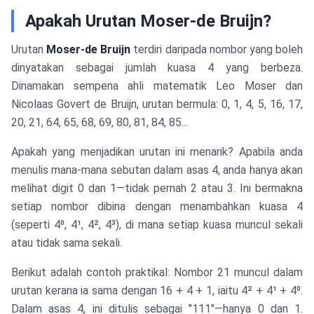
Apakah Urutan Moser-de Bruijn?
Urutan
Moser-de Bruijn
terdiri daripada nombor yang boleh
dinyatakan sebagai jumlah kuasa 4 yang berbeza.
Dinamakan sempena ahli matematik Leo Moser dan
Nicolaas Govert de Bruijn, urutan bermula: 0, 1, 4, 5, 16, 17,
20, 21, 64, 65, 68, 69, 80, 81, 84, 85...
Apakah yang menjadikan urutan ini menarik? Apabila anda
menulis mana-mana sebutan dalam asas 4, anda hanya akan
melihat digit 0 dan 1—tidak pernah 2 atau 3. Ini bermakna
setiap nombor dibina dengan menambahkan kuasa 4
(seperti 4⁰, 4¹, 4², 4³), di mana setiap kuasa muncul sekali
atau tidak sama sekali.
Berikut adalah contoh praktikal: Nombor 21 muncul dalam
urutan kerana ia sama dengan 16 + 4 + 1, iaitu 4² + 4¹ + 4⁰.
Dalam asas 4, ini ditulis sebagai "111"—hanya 0 dan 1.