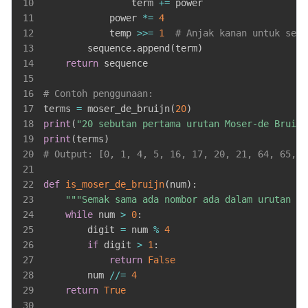
10
                term 
+=
11
            power 
*=
4
12
            temp 
>>
=
1
# Anjak kanan untuk sema
13
        sequence
.
append
(
term
)
14
return
15
16
# Contoh penggunaan:
17
terms 
=
 moser_de_bruijn
(
20
)
18
print
(
"20 sebutan pertama urutan Moser-de Bruijn
19
print
(
terms
)
20
# Output: [0, 1, 4, 5, 16, 17, 20, 21, 64, 65, 6
21
22
def
is_moser_de_bruijn
(
num
)
:
23
"""Semak sama ada nombor ada dalam urutan Mo
24
while
 num 
>
0
:
25
        digit 
=
 num 
%
4
26
if
 digit 
>
1
:
27
return
False
28
        num 
//=
4
29
return
True
30