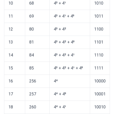
10
68
4³ + 4¹
1010
11
69
4³ + 4¹ + 4⁰
1011
12
80
4³ + 4²
1100
13
81
4³ + 4² + 4⁰
1101
14
84
4³ + 4² + 4¹
1110
15
85
4³ + 4² + 4¹ + 4⁰
1111
16
256
4⁴
10000
17
257
4⁴ + 4⁰
10001
18
260
4⁴ + 4¹
10010