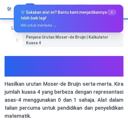
Langkau ke kandungan
🛠️
Whiz Tools
Semua Alat
Bahasa Melayu
💡 Sukakan alat ini? Bantu kami menjadikannya
×
lebih baik lagi!
Klik untuk membuka →
Laman Utama
Matematik & Geometri
Penjana Urutan Moser-de Bruijn | Kalkulator
Kuasa 4
Penjana Urutan Moser-de
Bruijn | Kalkulator Kuasa 4
Hasilkan urutan Moser-de Bruijn serta-merta. Kira
jumlah kuasa 4 yang berbeza dengan representasi
asas-4 menggunakan 0 dan 1 sahaja. Alat dalam
talian percuma untuk pendidikan dan penyelidikan
matematik.