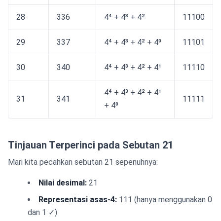
28
336
4⁴ + 4³ + 4²
11100
29
337
4⁴ + 4³ + 4² + 4⁰
11101
30
340
4⁴ + 4³ + 4² + 4¹
11110
4⁴ + 4³ + 4² + 4¹
31
341
11111
+ 4⁰
Tinjauan Terperinci pada Sebutan 21
Mari kita pecahkan sebutan 21 sepenuhnya:
Nilai desimal:
21
Representasi asas-4:
111 (hanya menggunakan 0
dan 1 ✓)