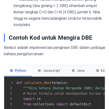
bergabung (dua gelang = 2 DBE) ditambah empat
ikatan rangkap C=O dan C=N (4 DBE), jumlah 6. Nilai
tinggi ini segera mencadangkan struktur heterosiklik
kompleks.
Contoh Kod untuk Mengira DBE
Berikut adalah implementasi pengiraan DBE dalam pelbagai
bahasa pengaturcaraan:
Python
Javascript
Java
Exce
1
def
calculate_dbe
(
formula
)
:
2
"""Kira Setara Ikatan Berganda (DBE) daripad
3
# Hurai formula untuk mendapatkan kiraan uns
4
import
5
from
 collections 
import