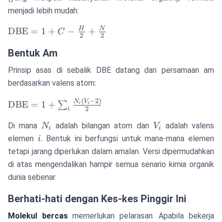
menjadi lebih mudah:
\text{DBE}
H
N
DBE
=
1
+
−
+
C
2
2
= 1 + C -
Bentuk Am
\frac{H}
{2} +
Prinsip asas di sebalik DBE datang dari persamaan am
\frac{N}
berdasarkan valens atom:
{2}
(
−
2
)
\text{DBE}
N
V
DBE
=
1
+
∑
i
i
2
i
= 1 +
N_i
V_i
\sum_{i}
Di mana
adalah bilangan atom dan
adalah valens
N
V
i
i
\frac{N_i(V_i
i
elemen
. Bentuk ini berfungsi untuk mana-mana elemen
i
- 2)}{2}
tetapi jarang diperlukan dalam amalan. Versi dipermudahkan
di atas mengendalikan hampir semua senario kimia organik
dunia sebenar.
Berhati-hati dengan Kes-kes Pinggir Ini
Molekul bercas
memerlukan pelarasan. Apabila bekerja