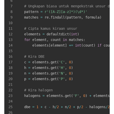
6
7
# Ungkapan biasa untuk mengekstrak unsur dan
8
    pattern 
=
r'([A-Z][a-z]*)(\d*)'
9
    matches 
=
 re
.
findall
(
pattern
,
 formula
)
10
11
# Cipta kamus kiraan unsur
12
    elements 
=
 defaultdict
(
int
)
13
for
 element
,
 count 
in
 matches
:
14
        elements
[
element
]
+=
int
(
count
)
if
 count
15
16
# Kira DBE
17
    c 
=
 elements
.
get
(
'C'
,
0
)
18
    h 
=
 elements
.
get
(
'H'
,
0
)
19
    n 
=
 elements
.
get
(
'N'
,
0
)
20
    p 
=
 elements
.
get
(
'P'
,
0
)
21
22
# Kira halogen
23
    halogens 
=
 elements
.
get
(
'F'
,
0
)
+
 elements
.
g
24
25
    dbe 
=
1
+
 c 
-
 h
/
2
+
 n
/
2
+
 p
/
2
-
 halogens
/
2
26