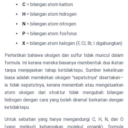
C
= bilangan atom karbon
\frac{N}
{2} +
H
= bilangan atom hidrogen
\frac{P}
N
= bilangan atom nitrogen
{2} -
\frac{X}
P
= bilangan atom fosforus
{2}
X
= bilangan atom halogen (F, Cl, Br, I digabungkan)
Perhatikan bahawa oksigen dan sulfur tidak muncul dalam
formula. Ini kerana mereka biasanya membentuk dua ikatan
tanpa menjejaskan tahap ketidaktepu. Sumber kekeliruan
biasa adalah memikirkan oksigen "sepatutnya" disertakan—
ia tidak sepatutnya, kerana menambah atau mengeluarkan
atom oksigen dari struktur tidak mengubah bilangan
hidrogen dengan cara yang boleh diramal berkaitan dengan
ketidaktepu.
Untuk sebatian yang hanya mengandungi C, H, N, dan O
(yang meliputi kebanyakan molekul organik), formula