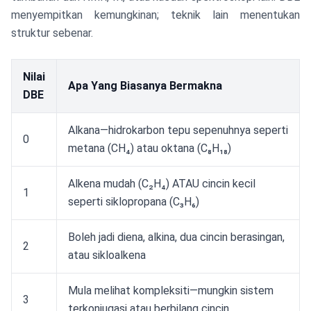
menyempitkan kemungkinan; teknik lain menentukan
struktur sebenar.
Nilai
Apa Yang Biasanya Bermakna
DBE
Alkana—hidrokarbon tepu sepenuhnya seperti
0
metana (CH₄) atau oktana (C₈H₁₈)
Alkena mudah (C₂H₄) ATAU cincin kecil
1
seperti siklopropana (C₃H₆)
Boleh jadi diena, alkina, dua cincin berasingan,
2
atau sikloalkena
Mula melihat kompleksiti—mungkin sistem
3
terkonjugasi atau berbilang cincin