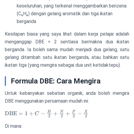
keseluruhan, yang terkenal menggambarkan benzena
(C₆H₆) dengan gelang aromatik dan tiga ikatan
berganda
Kesilapan biasa yang saya lihat dalam kerja pelajar adalah
menganggap DBE = 2 sentiasa bermakna dua ikatan
berganda. Ia boleh sama mudah menjadi dua gelang, satu
gelang ditambah satu ikatan berganda, atau bahkan satu
ikatan tiga (yang mengira sebagai dua unit ketidaktepu).
Formula DBE: Cara Mengira
Untuk kebanyakan sebatian organik, anda boleh mengira
DBE menggunakan persamaan mudah ini:
\text{DBE}
H
N
P
X
DBE
=
1
+
−
+
+
−
C
2
2
2
2
= 1 + C -
Di mana:
\frac{H}
{2} +