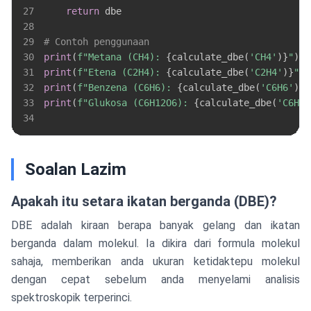
27
return
28
29
# Contoh penggunaan
30
print
(
f"Metana (CH4): 
{
calculate_dbe
(
'CH4'
)
}
"
)
31
print
(
f"Etena (C2H4): 
{
calculate_dbe
(
'C2H4'
)
}
"
)
32
print
(
f"Benzena (C6H6): 
{
calculate_dbe
(
'C6H6'
)
}
"
33
print
(
f"Glukosa (C6H12O6): 
{
calculate_dbe
(
'C6H12
34
Soalan Lazim
Apakah itu setara ikatan berganda (DBE)?
DBE adalah kiraan berapa banyak gelang dan ikatan
berganda dalam molekul. Ia dikira dari formula molekul
sahaja, memberikan anda ukuran ketidaktepu molekul
dengan cepat sebelum anda menyelami analisis
spektroskopik terperinci.