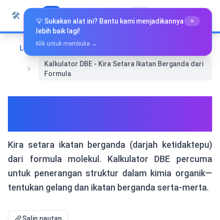
Langkau ke kandungan
🛠️
Whiz Tools
Semua Alat
Bahasa Melayu
💡 Sukakan alat ini? Bantu kami menjadikannya
×
lebih baik lagi!
Klik untuk membuka →
Laman Utama
Alat Khas
Kalkulator DBE - Kira Setara Ikatan Berganda dari
Formula
Kalkulator DBE - Kira Setara
Ikatan Berganda dari Formula
Kira setara ikatan berganda (darjah ketidaktepu)
dari formula molekul. Kalkulator DBE percuma
untuk penerangan struktur dalam kimia organik—
tentukan gelang dan ikatan berganda serta-merta.
Salin pautan