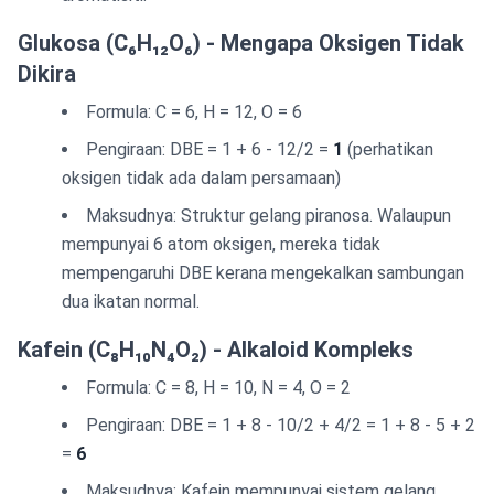
Glukosa (C₆H₁₂O₆) - Mengapa Oksigen Tidak
Dikira
Formula: C = 6, H = 12, O = 6
Pengiraan: DBE = 1 + 6 - 12/2 =
1
(perhatikan
oksigen tidak ada dalam persamaan)
Maksudnya: Struktur gelang piranosa. Walaupun
mempunyai 6 atom oksigen, mereka tidak
mempengaruhi DBE kerana mengekalkan sambungan
dua ikatan normal.
Kafein (C₈H₁₀N₄O₂) - Alkaloid Kompleks
Formula: C = 8, H = 10, N = 4, O = 2
Pengiraan: DBE = 1 + 8 - 10/2 + 4/2 = 1 + 8 - 5 + 2
=
6
Maksudnya: Kafein mempunyai sistem gelang