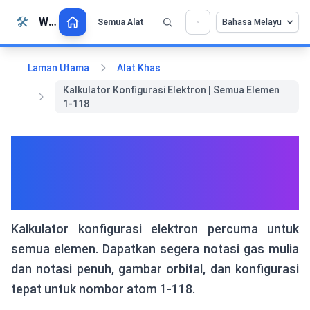
Langkau ke kandungan
🛠️
Whiz Tools
Semua Alat
Bahasa Melayu
💡 Sukakan alat ini? Bantu kami menjadikannya
×
lebih baik lagi!
Klik untuk membuka →
Laman Utama
Alat Khas
Kalkulator Konfigurasi Elektron | Semua Elemen
1-118
Kalkulator Konfigurasi
Elektron | Semua Elemen 1-
118
Kalkulator konfigurasi elektron percuma untuk
semua elemen. Dapatkan segera notasi gas mulia
dan notasi penuh, gambar orbital, dan konfigurasi
tepat untuk nombor atom 1-118.