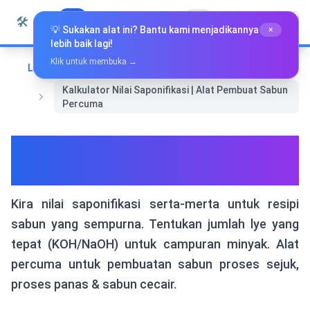
Langkau ke kandungan
🛠️
Whiz Tools
Semua Alat
Bahasa Melayu
💡 Sukakan alat ini? Bantu kami menjadikannya
×
lebih baik lagi!
Klik untuk membuka →
Laman Utama
Alat Khas
Kalkulator Nilai Saponifikasi | Alat Pembuat Sabun
Percuma
Kalkulator Nilai Saponifikasi |
Alat Pembuat Sabun Percuma
Kira nilai saponifikasi serta-merta untuk resipi
sabun yang sempurna. Tentukan jumlah lye yang
tepat (KOH/NaOH) untuk campuran minyak. Alat
percuma untuk pembuatan sabun proses sejuk,
proses panas & sabun cecair.