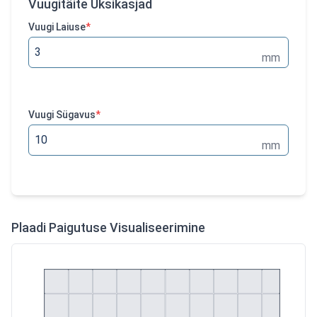
Vuugitäite Üksikasjad
Vuugi Laiuse
*
mm
Vuugi Sügavus
*
mm
Plaadi Paigutuse Visualiseerimine