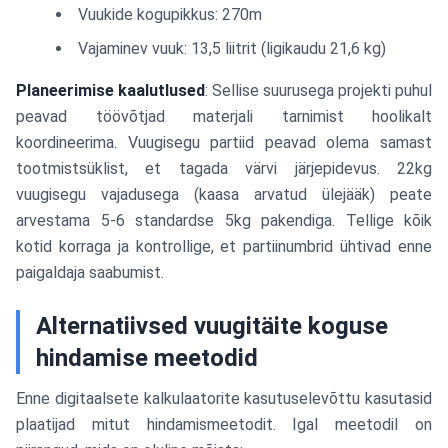
Vuukide kogupikkus: 270m
Vajaminev vuuk: 13,5 liitrit (ligikaudu 21,6 kg)
Planeerimise kaalutlused
: Sellise suurusega projekti puhul
peavad töövõtjad materjali tarnimist hoolikalt
koordineerima. Vuugisegu partiid peavad olema samast
tootmistsüklist, et tagada värvi järjepidevus. 22kg
vuugisegu vajadusega (kaasa arvatud ülejääk) peate
arvestama 5-6 standardse 5kg pakendiga. Tellige kõik
kotid korraga ja kontrollige, et partiinumbrid ühtivad enne
paigaldaja saabumist.
Alternatiivsed vuugitäite koguse
hindamise meetodid
Enne digitaalsete kalkulaatorite kasutuselevõttu kasutasid
plaatijad mitut hindamismeetodit. Igal meetodil on