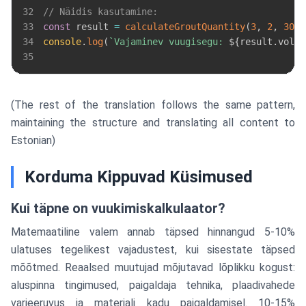
32
// Näidis kasutamine:
33
const
 result 
=
calculateGroutQuantity
(
3
,
2
,
30
,
34
console
.
log
(
`
Vajaminev vuugisegu: 
${
result
.
volum
35
(The rest of the translation follows the same pattern,
maintaining the structure and translating all content to
Estonian)
Korduma Kippuvad Küsimused
Kui täpne on vuukimiskalkulaator?
Matemaatiline valem annab täpsed hinnangud 5-10%
ulatuses tegelikest vajadustest, kui sisestate täpsed
mõõtmed. Reaalsed muutujad mõjutavad lõplikku kogust:
aluspinna tingimused, paigaldaja tehnika, plaadivahede
varieeruvus ja materjali kadu paigaldamisel. 10-15%