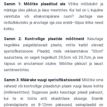
Samm 1: Mõõtke plaaditud ala
Võtke mõõdulint ja
märkige üles pikkus ja laius meetrites. Kui teil on L-kujuline
vannituba või ebakorrapärane ruum? Jaotage see
ristkülkikuteks ja arvutage iga osa eraldi—lõpus liitke need
kokku.
Samm 2: Kontrollige plaatide mõõtmeid
Kasutage
tegelikke paigaldatavaid plaate, mitte karbil olevaid
spetsifikatsioone. Plaadid, mida reklaamitakse "30cm"
suurustena, on sageli tegelikult 29,5cm või 29,7cm, ja see
täpsus on arvutamisel oluline. Mõõtke pikkust ja laiust
sentimeetrites.
Samm 3: Määrake vuugi spetsifikatsioonid
Mõõtke oma
vahesid või kontrollige plaadisturi plaani vuugi laiuse kohta
(millimeetrites). Sügavuse jaoks kasutage plaadi paksust,
kui te ei tööta eriti ebaühtlase alusega. Enamik
põrandaplaate on 8-12mm paksused; seinaplaadid on