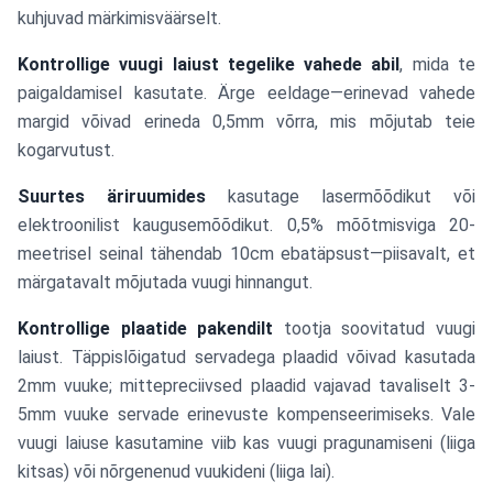
kuhjuvad märkimisväärselt.
Kontrollige vuugi laiust tegelike vahede abil
, mida te
paigaldamisel kasutate. Ärge eeldage—erinevad vahede
margid võivad erineda 0,5mm võrra, mis mõjutab teie
kogarvutust.
Suurtes äriruumides
kasutage lasermõõdikut või
elektroonilist kaugusemõõdikut. 0,5% mõõtmisviga 20-
meetrisel seinal tähendab 10cm ebatäpsust—piisavalt, et
märgatavalt mõjutada vuugi hinnangut.
Kontrollige plaatide pakendilt
tootja soovitatud vuugi
laiust. Täppislõigatud servadega plaadid võivad kasutada
2mm vuuke; mittepreciivsed plaadid vajavad tavaliselt 3-
5mm vuuke servade erinevuste kompenseerimiseks. Vale
vuugi laiuse kasutamine viib kas vuugi pragunamiseni (liiga
kitsas) või nõrgenenud vuukideni (liiga lai).