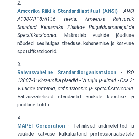
Ameerika Riiklik Standardiinstituut (ANSI)
-
ANSI
A108/A118/A136 seeria: Ameerika Rahvuslik
Standard Keraamika Plaatide Paigaldusmaterjalide
Spetsifikatsioonid
. Määratleb vuukide jõudluse
nõuded, sealhulgas tiheduse, kahanemise ja katvuse
spetsifikatsioonid.
Rahvusvaheline Standardiorganisatsioon
-
ISO
13007-3: Keraamika plaadid - Vuugid ja liimid - Osa 3:
Vuukide terminid, definitsioonid ja spetsifikatsioonid
.
Rahvusvahelised standardid vuukide koostise ja
jõudluse kohta.
MAPEI Corporation
- Tehnilised andmelehted ja
vuukide katvuse kalkulaatorid professionaalsetele