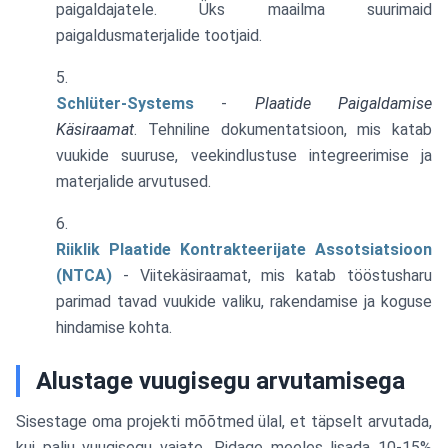
paigaldajatele. Üks maailma suurimaid
paigaldusmaterjalide tootjaid.
Schlüter-Systems
-
Plaatide Paigaldamise
Käsiraamat
. Tehniline dokumentatsioon, mis katab
vuukide suuruse, veekindlustuse integreerimise ja
materjalide arvutused.
Riiklik Plaatide Kontrakteerijate Assotsiatsioon
(NTCA)
- Viitekäsiraamat, mis katab tööstusharu
parimad tavad vuukide valiku, rakendamise ja koguse
hindamise kohta.
Alustage vuugisegu arvutamisega
Sisestage oma projekti mõõtmed ülal, et täpselt arvutada,
kui palju vuugisegu vajate. Pidage meeles lisada 10-15%