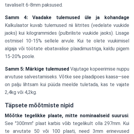
tavaliselt 6-8mm paksused.
Samm 4: Vaadake tulemused üle ja kohandage
Kalkulaator kuvab tulemused nii liitrites (vedelate vuukide
jaoks) kui kilogrammides (pulbriliste vuukide jaoks). Lisage
ostmisel 10-15% sellele arvule. Kui te olete vuukimisel
algaja või töötate ebatavalise plaadimustriga, kaldu pigem
15-20% poole.
Samm 5: Märkige tulemused
Vajutage kopeerimise nuppu
arvutuse salvestamiseks. Võtke see plaadipoes kaasa—see
on palju lihtsam kui püüda meelde tuletada, kas te vajate
2,4kg või 4,2kg.
Täpsete mõõtmiste nipid
Mõõtke tegelikke plaate, mitte nominaalseid suurusi
.
See "300mm" plaat karbis võib tegelikult olla 297mm. Kui
te arvutate 50 või 100 plaati, need 3mm erinevused