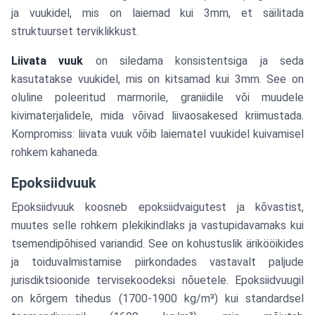
ja vuukidel, mis on laiemad kui 3mm, et säilitada
struktuurset terviklikkust.
Liivata vuuk
on siledama konsistentsiga ja seda
kasutatakse vuukidel, mis on kitsamad kui 3mm. See on
oluline poleeritud marmorile, graniidile või muudele
kivimaterjalidele, mida võivad liivaosakesed kriimustada.
Kompromiss: liivata vuuk võib laiematel vuukidel kuivamisel
rohkem kahaneda.
Epoksiidvuuk
Epoksiidvuuk koosneb epoksiidvaigutest ja kõvastist,
muutes selle rohkem plekikindlaks ja vastupidavamaks kui
tsemendipõhised variandid. See on kohustuslik ärikööikides
ja toiduvalmistamise piirkondades vastavalt paljude
jurisdiktsioonide tervisekoodeksi nõuetele. Epoksiidvuugil
on kõrgem tihedus (1700-1900 kg/m³) kui standardsel