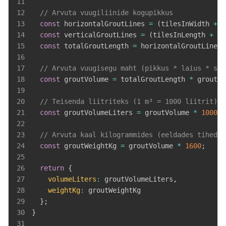
11
12
// Arvuta vuugiliinide kogupikkus
13
const
 horizontalGroutLines 
=
(
tilesInWidth 
+
1
14
const
 verticalGroutLines 
=
(
tilesInLength 
+
1
)
15
const
 totalGroutLength 
=
 horizontalGroutLines 
16
17
// Arvuta vuugisegu maht (pikkus * laius * süg
18
const
 groutVolume 
=
 totalGroutLength 
*
 groutWi
19
20
// Teisenda liitriteks (1 m³ = 1000 liitrit)
21
const
 groutVolumeLiters 
=
 groutVolume 
*
1000
;
22
23
// Arvuta kaal kilogrammides (eeldades tihedus
24
const
 groutWeightKg 
=
 groutVolume 
*
1600
;
25
26
return
{
27
volumeLiters
:
 groutVolumeLiters
,
28
weightKg
:
29
}
;
30
}
31