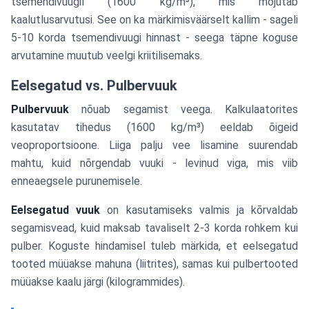
tsemendivuugil (1600 kg/m³), mis mõjutab
kaalutlusarvutusi. See on ka märkimisväärselt kallim - sageli
5-10 korda tsemendivuugi hinnast - seega täpne koguse
arvutamine muutub veelgi kriitilisemaks.
Eelsegatud vs. Pulbervuuk
Pulbervuuk
nõuab segamist veega. Kalkulaatorites
kasutatav tihedus (1600 kg/m³) eeldab õigeid
veoproportsioone. Liiga palju vee lisamine suurendab
mahtu, kuid nõrgendab vuuki - levinud viga, mis viib
enneaegsele purunemisele.
Eelsegatud vuuk
on kasutamiseks valmis ja kõrvaldab
segamisvead, kuid maksab tavaliselt 2-3 korda rohkem kui
pulber. Koguste hindamisel tuleb märkida, et eelsegatud
tooted müüakse mahuna (liitrites), samas kui pulbertooted
müüakse kaalu järgi (kilogrammides).