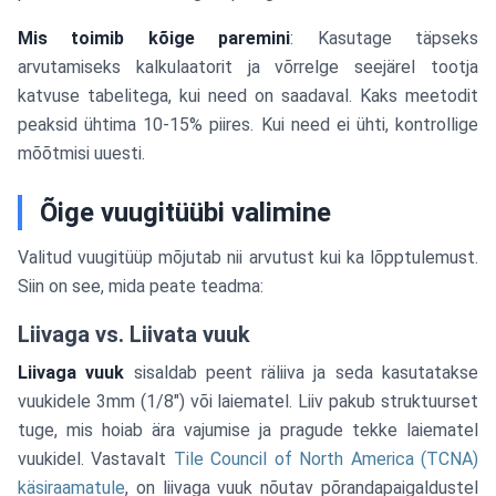
Mis toimib kõige paremini
: Kasutage täpseks
arvutamiseks kalkulaatorit ja võrrelge seejärel tootja
katvuse tabelitega, kui need on saadaval. Kaks meetodit
peaksid ühtima 10-15% piires. Kui need ei ühti, kontrollige
mõõtmisi uuesti.
Õige vuugitüübi valimine
Valitud vuugitüüp mõjutab nii arvutust kui ka lõpptulemust.
Siin on see, mida peate teadma:
Liivaga vs. Liivata vuuk
Liivaga vuuk
sisaldab peent räliiva ja seda kasutatakse
vuukidele 3mm (1/8") või laiematel. Liiv pakub struktuurset
tuge, mis hoiab ära vajumise ja pragude tekke laiematel
vuukidel. Vastavalt
Tile Council of North America (TCNA)
käsiraamatule
, on liivaga vuuk nõutav põrandapaigaldustel