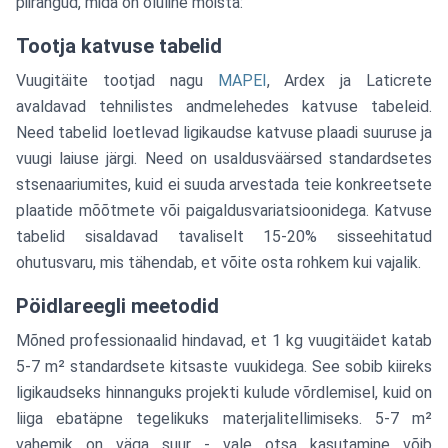
piirangud, mida on oluline mõista:
Tootja katvuse tabelid
Vuugitäite tootjad nagu
MAPEI
, Ardex ja Laticrete
avaldavad tehnilistes andmelehedes katvuse tabeleid.
Need tabelid loetlevad ligikaudse katvuse plaadi suuruse ja
vuugi laiuse järgi. Need on usaldusväärsed standardsetes
stsenaariumites, kuid ei suuda arvestada teie konkreetsete
plaatide mõõtmete või paigaldusvariatsioonidega. Katvuse
tabelid sisaldavad tavaliselt 15-20% sisseehitatud
ohutusvaru, mis tähendab, et võite osta rohkem kui vajalik.
Pöidlareegli meetodid
Mõned professionaalid hindavad, et 1 kg vuugitäidet katab
5-7 m² standardsete kitsaste vuukidega. See sobib kiireks
ligikaudseks hinnanguks projekti kulude võrdlemisel, kuid on
liiga ebatäpne tegelikuks materjalitellimiseks. 5-7 m²
vahemik on väga suur - vale otsa kasutamine võib