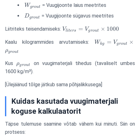
\times
W_{grout}
= Vuugijoonte laius meetrites
W
g
ro
u
t
D_{grout}
D_{grout}
= Vuugijoonte sügavus meetrites
D
g
ro
u
t
V_{liters}
=
×
1000
Liitriteks teisendamiseks:
V
V
l
i
t
ers
g
ro
u
t
=
W_{kg} =
=
×
Kaalu kilogrammides arvutamiseks:
V_{grout}
W
V
k
g
g
ro
u
t
V_{grout}
\times
ρ
g
ro
u
t
\times
1000
\rho_{grout}
\rho_{grout}
Kus
on vuugimaterjali tihedus (tavaliselt umbes
ρ
g
ro
u
t
1600 kg/m³).
[Ülejäänud tõlge jätkub sama põhjalikkusega]
Kuidas kasutada vuugimaterjali
koguse kalkulaatorit
Täpse tulemuse saamine võtab vähem kui minuti. Siin on
protsess: