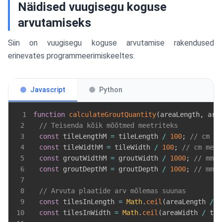
Näidised vuugisegu koguse
arvutamiseks
Siin on vuugisegu koguse arvutamise rakendused
erinevates programmeerimiskeeltes:
Javascript
Python
1
function
calculateGroutQuantity
(
areaLength
,
 are
2
// Teisenda kõik mõõtmed meetriteks
3
const
 tileLengthM 
=
 tileLength 
/
100
;
// cm me
4
const
 tileWidthM 
=
 tileWidth 
/
100
;
// cm meet
5
const
 groutWidthM 
=
 groutWidth 
/
1000
;
// mm m
6
const
 groutDepthM 
=
 groutDepth 
/
1000
;
// mm m
7
8
// Arvuta plaatide arv mõlemas suunas
9
const
 tilesInLength 
=
Math
.
ceil
(
areaLength 
/
 t
10
const
 tilesInWidth 
=
Math
.
ceil
(
areaWidth 
/
 til