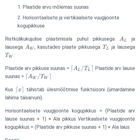
Plaatide arvu mõlemas suunas
Horisontaalsete ja vertikaalsete vuugijoonte
kogupikkuse
A_L
Ristkülikukujulise plaatimisala puhul pikkusega
ja
A
L
A_W
T_L
T
laiusega
, kasutades plaate pikkusega
ja laiusega
A
T
W
L
:
T
W
\lceil
⌈
/
⌉
Plaatide arv pikkuse suunas =
Plaatide arv laiuse
A
T
L
L
A_L
\lceil
⌈
/
⌉
suunas =
A
T
W
W
/
A_W
\lceil
⌈
⌉
T_L
Kus
tähistab ülesmõõtmise funktsiooni (ümardamine
x
/
x
\rceil
T_W
lähima täisarvuni).
\rceil
\rceil
Horisontaalsete vuugijoonte kogupikkus = (Plaatide arv
laiuse suunas + 1) × Ala pikkus Vertikaalsete vuugijoonte
kogupikkus = (Plaatide arv pikkuse suunas + 1) × Ala laius