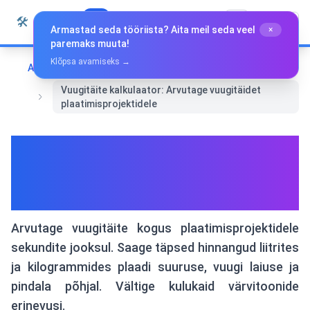
Liigu sisu juurde
🛠️
Whiz Tools
Kõik tööriistad
Eesti
Armastad seda tööriista? Aita meil seda veel
×
paremaks muuta!
Klõpsa avamiseks →
Avaleht
Muud tööriistad
Vuugitäite kalkulaator: Arvutage vuugitäidet
plaatimisprojektidele
Vuugitäite kalkulaator:
Arvutage vuugitäidet
plaatimisprojektidele
Arvutage vuugitäite kogus plaatimisprojektidele
sekundite jooksul. Saage täpsed hinnangud liitrites
ja kilogrammides plaadi suuruse, vuugi laiuse ja
pindala põhjal. Vältige kulukaid värvitoonide
erinevusi.