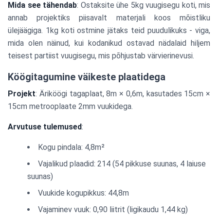
Mida see tähendab
: Ostaksite ühe 5kg vuugisegu koti, mis
annab projektiks piisavalt materjali koos mõistliku
ülejäägiga. 1kg koti ostmine jätaks teid puudulikuks - viga,
mida olen näinud, kui kodanikud ostavad nädalaid hiljem
teisest partiist vuugisegu, mis põhjustab värvierinevusi.
Köögitagumine väikeste plaatidega
Projekt
: Äriköögi tagaplaat, 8m × 0,6m, kasutades 15cm ×
15cm metrooplaate 2mm vuukidega.
Arvutuse tulemused
:
Kogu pindala: 4,8m²
Vajalikud plaadid: 214 (54 pikkuse suunas, 4 laiuse
suunas)
Vuukide kogupikkus: 44,8m
Vajaminev vuuk: 0,90 liitrit (ligikaudu 1,44 kg)