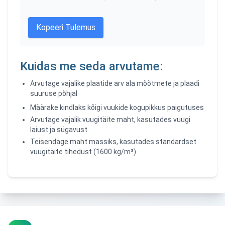
Kopeeri Tulemus
Kuidas me seda arvutame:
Arvutage vajalike plaatide arv ala mõõtmete ja plaadi
suuruse põhjal
Määrake kindlaks kõigi vuukide kogupikkus paigutuses
Arvutage vajalik vuugitäite maht, kasutades vuugi
laiust ja sügavust
Teisendage maht massiks, kasutades standardset
vuugitäite tihedust (1600 kg/m³)