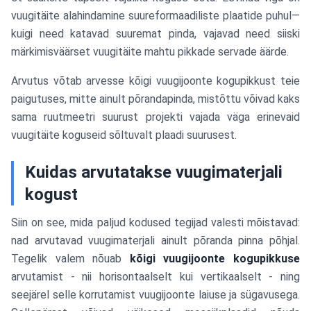
vuugitäite alahindamine suureformaadiliste plaatide puhul—
kuigi need katavad suuremat pinda, vajavad need siiski
märkimisväärset vuugitäite mahtu pikkade servade äärde.
Arvutus võtab arvesse kõigi vuugijoonte kogupikkust teie
paigutuses, mitte ainult põrandapinda, mistõttu võivad kaks
sama ruutmeetri suurust projekti vajada väga erinevaid
vuugitäite koguseid sõltuvalt plaadi suurusest.
Kuidas arvutatakse vuugimaterjali
kogust
Siin on see, mida paljud kodused tegijad valesti mõistavad:
nad arvutavad vuugimaterjali ainult põranda pinna põhjal.
Tegelik valem nõuab
kõigi vuugijoonte kogupikkuse
arvutamist - nii horisontaalselt kui vertikaalselt - ning
seejärel selle korrutamist vuugijoonte laiuse ja sügavusega.