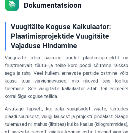
📚
Dokumentatsioon
Vuugitäite Koguse Kalkulaator:
Plaatimisprojektide Vuugitäite
Vajaduse Hindamine
Vuugitäite otsa saamine poolel plaatimisprojektil on
frustreerivalt tüütu—ja teine kord poodi sõitmine raiskab
aega ja raha. Veel hullem, erinevate partiide ostmine võib
kaasa tuua värvierinevused, mis rikuvad teie lõpliku
tulemuse. See vuugitäite kalkulaator aitab teil esimesel
korral õige koguse tellida.
Arvutage täpselt, kui palju vuugitäidet vajate, lähtudes
plaadi suurusest, vuugi laiusest ja projekti pindalast. Saage
tulemused nii mahus (liitrites) kui ka kaalus (kilogrammides),
et saaksite täpselt vajaliku koguse osta. Levinud viga on