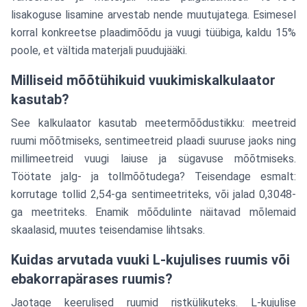
lisakoguse lisamine arvestab nende muutujatega. Esimesel
korral konkreetse plaadimõõdu ja vuugi tüübiga, kaldu 15%
poole, et vältida materjali puudujääki.
Milliseid mõõtühikuid vuukimiskalkulaator
kasutab?
See kalkulaator kasutab meetermõõdustikku: meetreid
ruumi mõõtmiseks, sentimeetreid plaadi suuruse jaoks ning
millimeetreid vuugi laiuse ja sügavuse mõõtmiseks.
Töötate jalg- ja tollmõõtudega? Teisendage esmalt:
korrutage tollid 2,54-ga sentimeetriteks, või jalad 0,3048-
ga meetriteks. Enamik mõõdulinte näitavad mõlemaid
skaalasid, muutes teisendamise lihtsaks.
Kuidas arvutada vuuki L-kujulises ruumis või
ebakorrapärases ruumis?
Jaotage keerulised ruumid ristkülikuteks. L-kujulise