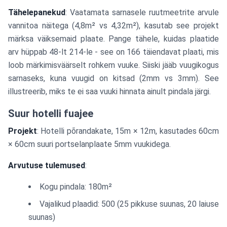
Tähelepanekud
: Vaatamata sarnasele ruutmeetrite arvule
vannitoa näitega (4,8m² vs 4,32m²), kasutab see projekt
märksa väiksemaid plaate. Pange tähele, kuidas plaatide
arv hüppab 48-lt 214-le - see on 166 täiendavat plaati, mis
loob märkimisväärselt rohkem vuuke. Siiski jääb vuugikogus
sarnaseks, kuna vuugid on kitsad (2mm vs 3mm). See
illustreerib, miks te ei saa vuuki hinnata ainult pindala järgi.
Suur hotelli fuajee
Projekt
: Hotelli põrandakate, 15m × 12m, kasutades 60cm
× 60cm suuri portselanplaate 5mm vuukidega.
Arvutuse tulemused
:
Kogu pindala: 180m²
Vajalikud plaadid: 500 (25 pikkuse suunas, 20 laiuse
suunas)