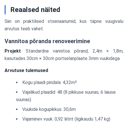
Reaalsed näited
Siin on praktilised stsenaariumid, kus täpne vuugivalu
arvutus teeb vahet:
Vannitoa põranda renoveerimine
Projekt
: Standardne vannitoa põrand, 2,4m × 1,8m,
kasutades 30cm × 30cm portselanplaate 3mm vuukidega.
Arvutuse tulemused
:
Kogu plaadi pindala: 4,32m²
Vajalikud plaadid: 48 (8 pikkuse suunas, 6 laiuse
suunas)
Vuukide kogupikkus: 30,6m
Vajaminev vuuk: 0,92 liitrit (ligikaudu 1,47 kg)