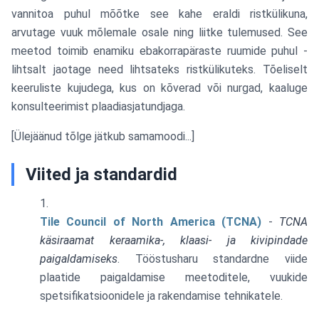
vannitoa puhul mõõtke see kahe eraldi ristkülikuna,
arvutage vuuk mõlemale osale ning liitke tulemused. See
meetod toimib enamiku ebakorrapäraste ruumide puhul -
lihtsalt jaotage need lihtsateks ristkülikuteks. Tõeliselt
keeruliste kujudega, kus on kõverad või nurgad, kaaluge
konsulteerimist plaadiasjatundjaga.
[Ülejäänud tõlge jätkub samamoodi...]
Viited ja standardid
Tile Council of North America (TCNA)
-
TCNA
käsiraamat keraamika-, klaasi- ja kivipindade
paigaldamiseks
. Tööstusharu standardne viide
plaatide paigaldamise meetoditele, vuukide
spetsifikatsioonidele ja rakendamise tehnikatele.