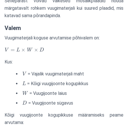
Sellepärast võivad väikesed mosaiikplaadid nõuda
märgatavalt rohkem vuugimaterjali kui suured plaadid, mis
katavad sama põrandapinda.
Valem
Vuugimaterjali koguse arvutamise põhivalem on:
V = L
=
×
×
V
L
W
D
\times
Kus:
W
\times
V
= Vajalik vuugimaterjali maht
V
D
L
= Kõigi vuugijoonte kogupikkus
L
W
= Vuugijoonte laius
W
D
= Vuugijoonte sügavus
D
Kõigi vuugijoonte kogupikkuse määramiseks peame
arvutama: