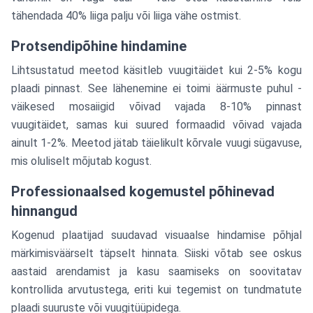
tähendada 40% liiga palju või liiga vähe ostmist.
Protsendipõhine hindamine
Lihtsustatud meetod käsitleb vuugitäidet kui 2-5% kogu
plaadi pinnast. See lähenemine ei toimi äärmuste puhul -
väikesed mosaiigid võivad vajada 8-10% pinnast
vuugitäidet, samas kui suured formaadid võivad vajada
ainult 1-2%. Meetod jätab täielikult kõrvale vuugi sügavuse,
mis oluliselt mõjutab kogust.
Professionaalsed kogemustel põhinevad
hinnangud
Kogenud plaatijad suudavad visuaalse hindamise põhjal
märkimisväärselt täpselt hinnata. Siiski võtab see oskus
aastaid arendamist ja kasu saamiseks on soovitatav
kontrollida arvutustega, eriti kui tegemist on tundmatute
plaadi suuruste või vuugitüüpidega.