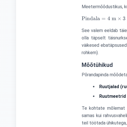
= 12 \text{ jl}
Meetermõõdustikus, kui 
\times 10
\text{ jl} =
\text{Pindala}
Pindala
=
4
m
×
3
120 \text{
= 4 \text{ m}
ruutjalga
See valem eeldab täiest
\times 3 \text{
(ruutjl)}
m} = 12
olla täpselt täisnurk
\text{
väikesed ebatäpsused t
ruutmeetrit
rohkem).
(ruutm)}
Mõõtühikud
Põrandapinda mõõdeta
Ruutjalad (ruu
Ruutmeetrid
Te kohtate mõlemat üh
samas kui rahvusvahel
teil töötada ühikutega,