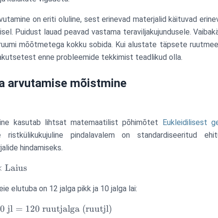
tamine on eriti oluline, sest erinevad materjalid käituvad erine
sel. Puidust lauad peavad vastama teraviljakujundusele. Vaibak
gi ruumi mõõtmetega kokku sobida. Kui alustate täpsete ruutmee
jakutsetest enne probleemide tekkimist teadlikud olla.
a arvutamise mõistmine
ine kasutab lihtsat matemaatilist põhimõtet
Eukleidilisest 
 ristkülikukujuline pindalavalem on standardiseeritud ehit
alide hindamiseks.
×
Laius
eie elutuba on 12 jalga pikk ja 10 jalga lai:
10
jl
=
120
ruutjalga (ruutjl)