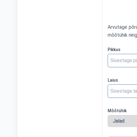
Arvutage põra
mõõtühik ning
Pikkus
Laius
Mõõtühik