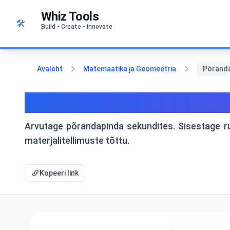
Liigu sisu juurde
Whiz Tools
🛠️
Build • Create • Innovate
Avaleht
Matemaatika ja Geomeetria
Põranda
Põrandapinna kalkulaato
Arvutage põrandapinda sekundites. Sisestage r
materjalitellimuste tõttu.
Kopeeri link