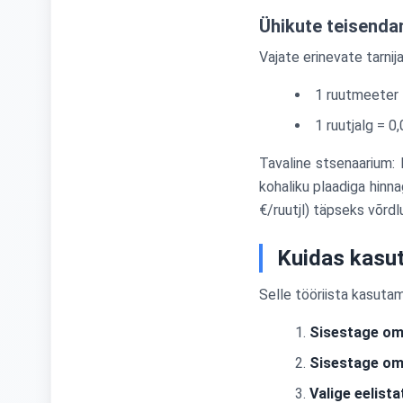
Ühikute teisenda
Vajate erinevate tarnij
1 ruutmeeter 
1 ruutjalg = 0
Tavaline stsenaarium: 
kohaliku plaadiga hinna
€/ruutjl) täpseks võrdl
Kuidas kasut
Selle tööriista kasuta
Sisestage om
Sisestage oma
Valige eelista