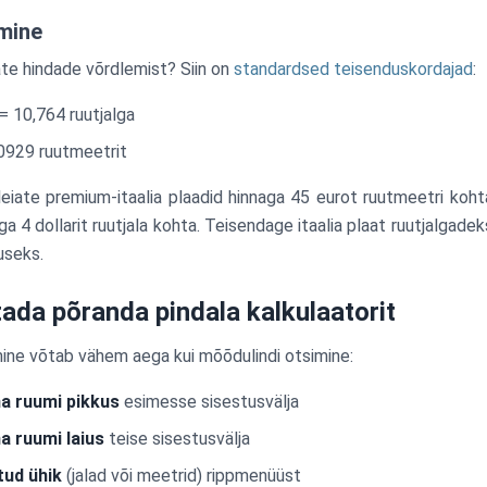
mine
ate hindade võrdlemist? Siin on
standardsed teisenduskordajad
:
= 10,764 ruutjalga
,0929 ruutmeetrit
leiate premium-itaalia plaadid hinnaga 45 eurot ruutmeetri koh
ga 4 dollarit ruutjala kohta. Teisendage itaalia plaat ruutjalgade
useks.
ada põranda pindala kalkulaatorit
mine võtab vähem aega kui mõõdulindi otsimine:
a ruumi pikkus
esimesse sisestusvälja
 ruumi laius
teise sisestusvälja
tud ühik
(jalad või meetrid) rippmenüüst