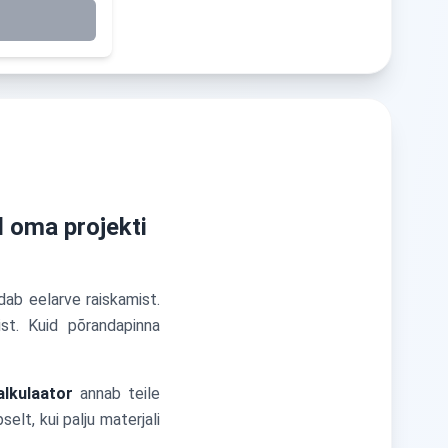
 oma projekti
dab eelarve raiskamist.
ist. Kuid põrandapinna
lkulaator
annab teile
elt, kui palju materjali