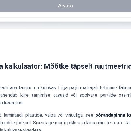
Arvuta
 kalkulaator: Mõõtke täpselt ruutmeetrid
ti arvutamine on kulukas. Liiga palju materjali tellimine tähen
tähendab kiire tarnimise tasusid või sobivate partiide otsim
a keeruline.
 laminaadi, plaatide, vaiba või vinüüliga, see
põrandapinna ka
ndite jooksul. Sisestage ruumi pikkus ja laius ning te teate täps
 ja kulukate vigadeta.