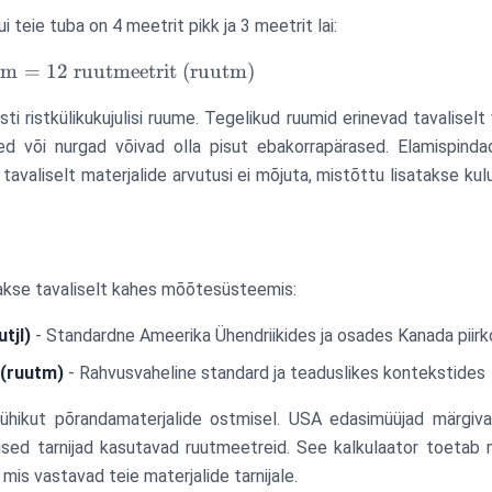
teie tuba on 4 meetrit pikk ja 3 meetrit lai:
m
=
12
ruutmeetrit (ruutm)
i ristkülikukujulisi ruume. Tegelikud ruumid erinevad tavaliselt 
sed või nurgad võivad olla pisut ebakorrapärased. Elamispind
avaliselt materjalide arvutusi ei mõjuta, mistõttu lisatakse kulu
kse tavaliselt kahes mõõtesüsteemis:
tjl)
- Standardne Ameerika Ühendriikides ja osades Kanada piir
 (ruutm)
- Rahvusvaheline standard ja teaduslikes kontekstides
ikut põrandamaterjalide ostmisel. USA edasimüüjad märgivad
ised tarnijad kasutavad ruutmeetreid. See kalkulaator toetab
 mis vastavad teie materjalide tarnijale.