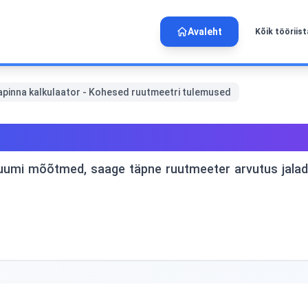
Avaleht
Kõik tööriis
pinna kalkulaator - Kohesed ruutmeetri tulemused
r - Kohesed ruutmeetri tul
uumi mõõtmed, saage täpne ruutmeeter arvutus jalades