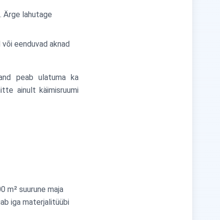
. Ärge lahutage
id või eenduvad aknad
rand peab ulatuma ka
tte ainult käimisruumi
00 m² suurune maja
b iga materjalitüübi