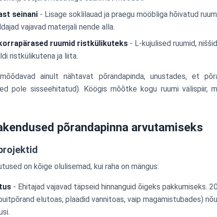
st seinani
- Lisage soklilauad ja praegu mööbliga hõivatud ruum
dajad vajavad materjali nende alla.
orrapärased ruumid ristkülikuteks
- L-kujulised ruumid, nišš
i ristkülikutena ja liita.
 mõõdavad ainult nähtavat põrandapinda, unustades, et põ
ed pole sisseehitatud). Köögis mõõtke kogu ruumi välispiir, mi
rakendused põrandapinna arvutamiseks
rojektid
tused on kõige olulisemad, kui raha on mängus:
tus
- Ehitajad vajavad täpseid hinnanguid õigeks pakkumiseks. 2
uitpõrand elutoas, plaadid vannitoas, vaip magamistubades) nõua
usi.