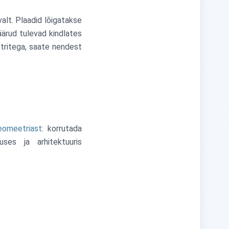
valt. Plaadid lõigatakse
äärud tulevad kindlates
tritega, saate nendest
geomeetriast
: korrutada
uses ja arhitektuuris