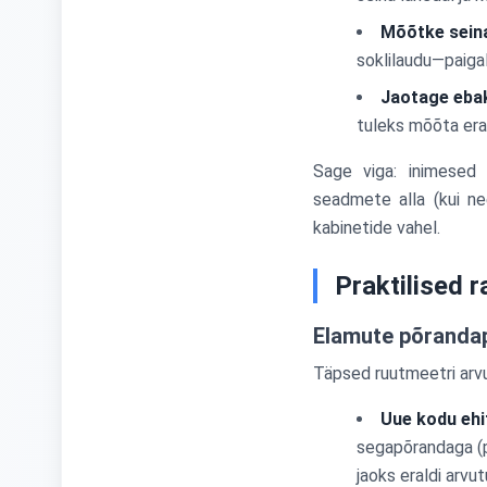
Mõõtke seina
soklilaudu—paigal
Jaotage ebak
tuleks mõõta erald
Sage viga: inimesed
seadmete alla (kui ne
kabinetide vahel.
Praktilised 
Elamute põrandap
Täpsed ruutmeetri arvu
Uue kodu ehi
segapõrandaga (p
jaoks eraldi arvut