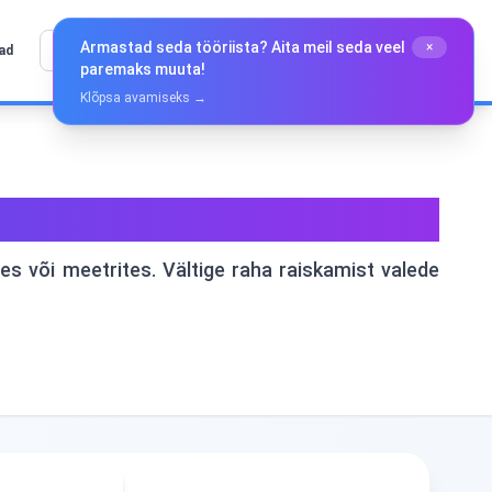
Armastad seda tööriista? Aita meil seda veel
×
Eesti
tad
paremaks muuta!
Klõpsa avamiseks →
emused
 või meetrites. Vältige raha raiskamist valede