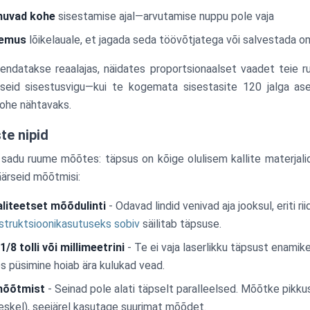
muvad kohe
sisestamise ajal—arvutamise nuppu pole vaja
lemus
lõikelauale, et jagada seda töövõtjatega või salvestada 
skendatakse reaalajas, näidates proportsionaalset vaadet teie
mseid sisestusvigu—kui te kogemata sisestasite 120 jalga a
kohe nähtavaks.
e nipid
adu ruume mõõtes: täpsus on kõige olulisem kallite materjalid
ärseid mõõtmisi:
liteetset mõõdulinti
- Odavad lindid venivad aja jooksul, eriti rii
struktsioonikasutuseks sobiv
säilitab täpsuse.
/8 tolli või millimeetrini
- Te ei vaja laserlikku täpsust enamik
res püsimine hoiab ära kulukad vead.
mõõtmist
- Seinad pole alati täpselt paralleelsed. Mõõtke pikku
keskel), seejärel kasutage suurimat mõõdet.