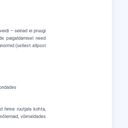
veidi – seinad ei pruugi
ade paigaldamisel need
normid (sellest allpool
kondades
 hinna ruutjala kohta,
 mõlemaid, võimaldades