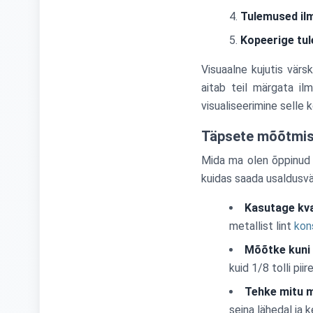
Tulemused il
Kopeerige tu
Visuaalne kujutis vär
aitab teil märgata il
visualiseerimine selle 
Täpsete mõõtmist
Mida ma olen õppinud s
kuidas saada usaldusvä
Kasutage kva
metallist lint
kon
Mõõtke kuni 1
kuid 1/8 tolli pii
Tehke mitu 
seina lähedal ja 