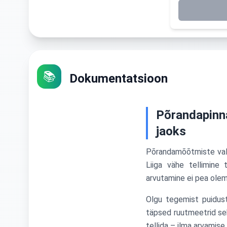
📚
Dokumentatsioon
Põrandapinna
jaoks
Põrandamõõtmiste vales
Liiga vähe tellimine 
arvutamine ei pea olem
Olgu tegemist puidust,
täpsed ruutmeetrid seku
tellida – ilma arvamise