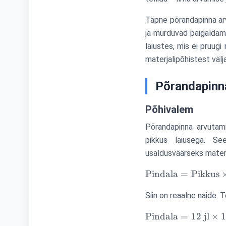
Täpne põrandapinna arvu
ja murduvad paigaldami
laiustes, mis ei pruu
materjalipõhistest väl
Põrandapinn
Põhivalem
Põrandapinna arvutam
pikkus laiusega. See
usaldusväärseks materj
\text{Pindala}
Pindala
=
Pikkus
=
Siin on reaalne näide. T
\text{Pikkus}
\times
\text{Pindala}
Pindala
=
12
jl
×
\text{Laius}