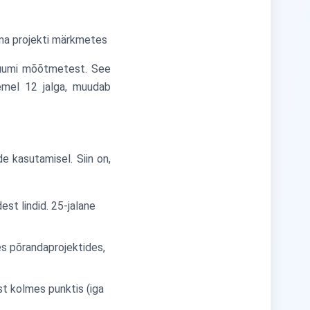
oma projekti märkmetes
 ruumi mõõtmetest. See
semel 12 jalga, muudab
e kasutamisel. Siin on,
dest lindid. 25-jalane
es põrandaprojektides,
st kolmes punktis (iga