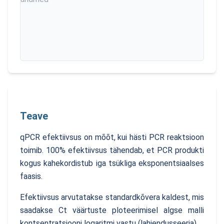
Teave
qPCR efektiivsus on mõõt, kui hästi PCR reaktsioon
toimib. 100% efektiivsus tähendab, et PCR produkti
kogus kahekordistub iga tsükliga eksponentsiaalses
faasis.
Efektiivsus arvutatakse standardkõvera kaldest, mis
saadakse Ct väärtuste ploteerimisel algse malli
kontsentratsiooni logaritmi vastu (lahjendusseeria).