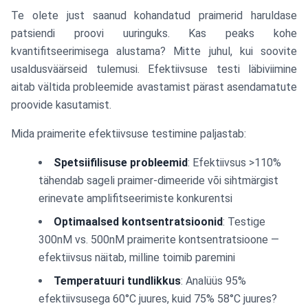
Te olete just saanud kohandatud praimerid haruldase
patsiendi proovi uuringuks. Kas peaks kohe
kvantifitseerimisega alustama? Mitte juhul, kui soovite
usaldusväärseid tulemusi. Efektiivsuse testi läbiviimine
aitab vältida probleemide avastamist pärast asendamatute
proovide kasutamist.
Mida praimerite efektiivsuse testimine paljastab:
Spetsiifilisuse probleemid
: Efektiivsus >110%
tähendab sageli praimer-dimeeride või sihtmärgist
erinevate amplifitseerimiste konkurentsi
Optimaalsed kontsentratsioonid
: Testige
300nM vs. 500nM praimerite kontsentratsioone —
efektiivsus näitab, milline toimib paremini
Temperatuuri tundlikkus
: Analüüs 95%
efektiivsusega 60°C juures, kuid 75% 58°C juures?