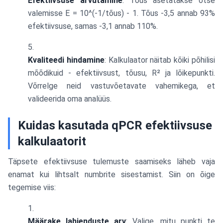
Efektiivsuse arvutamine
: Tõus asetatakse otse
valemisse E = 10^(-1/tõus) - 1. Tõus -3,5 annab 93%
efektiivsuse, samas -3,1 annab 110%.
Kvaliteedi hindamine
: Kalkulaator näitab kõiki põhilisi
mõõdikuid - efektiivsust, tõusu, R² ja lõikepunkti.
Võrrelge neid vastuvõetavate vahemikega, et
valideerida oma analüüs.
Kuidas kasutada qPCR efektiivsuse
kalkulaatorit
Täpsete efektiivsuse tulemuste saamiseks läheb vaja
enamat kui lihtsalt numbrite sisestamist. Siin on õige
tegemise viis:
Määrake lahjenduste arv
: Valige, mitu punkti te