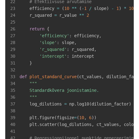
22
# Efektiivsuse arvutamine
23
    efficiency 
=
(
10
**
(
-
1
/
 slope
)
-
1
)
*
100
24
    r_squared 
=
 r_value 
**
2
25
26
return
{
27
'efficiency'
:
 efficiency
,
28
'slope'
:
 slope
,
29
'r_squared'
:
 r_squared
,
30
'intercept'
:
31
}
32
33
def
plot_standard_curve
(
ct_values
,
 dilution_fact
34
35
36
    """
37
    log_dilutions 
=
 np
.
log10
(
dilution_factor
)
*
 
38
39
    plt
.
figure
(
figsize
=
(
10
,
6
)
)
40
    plt
.
scatter
(
log_dilutions
,
 ct_values
,
 color
=
41
42
# Regressioonijoonel punktide genereerimine