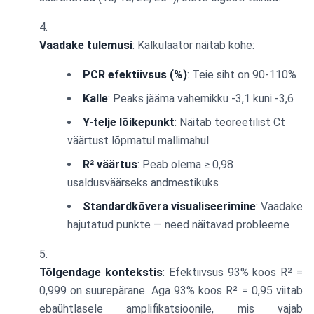
Vaadake tulemusi
: Kalkulaator näitab kohe:
PCR efektiivsus (%)
: Teie siht on 90-110%
Kalle
: Peaks jääma vahemikku -3,1 kuni -3,6
Y-telje lõikepunkt
: Näitab teoreetilist Ct
väärtust lõpmatul mallimahul
R² väärtus
: Peab olema ≥ 0,98
usaldusväärseks andmestikuks
Standardkõvera visualiseerimine
: Vaadake
hajutatud punkte — need näitavad probleeme
Tõlgendage kontekstis
: Efektiivsus 93% koos R² =
0,999 on suurepärane. Aga 93% koos R² = 0,95 viitab
ebaühtlasele amplifikatsioonile, mis vajab