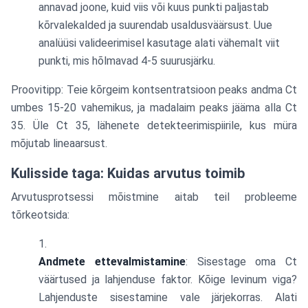
annavad joone, kuid viis või kuus punkti paljastab
kõrvalekalded ja suurendab usaldusväärsust. Uue
analüüsi valideerimisel kasutage alati vähemalt viit
punkti, mis hõlmavad 4-5 suurusjärku.
Proovitipp: Teie kõrgeim kontsentratsioon peaks andma Ct
umbes 15-20 vahemikus, ja madalaim peaks jääma alla Ct
35. Üle Ct 35, lähenete detekteerimispiirile, kus müra
mõjutab lineaarsust.
Kulisside taga: Kuidas arvutus toimib
Arvutusprotsessi mõistmine aitab teil probleeme
tõrkeotsida:
Andmete ettevalmistamine
: Sisestage oma Ct
väärtused ja lahjenduse faktor. Kõige levinum viga?
Lahjenduste sisestamine vale järjekorras. Alati