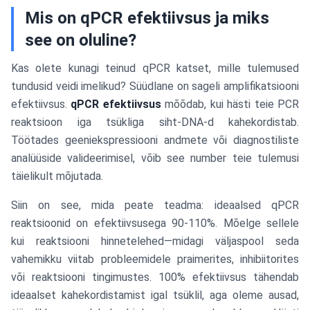
Mis on qPCR efektiivsus ja miks
see on oluline?
Kas olete kunagi teinud qPCR katset, mille tulemused
tundusid veidi imelikud? Süüdlane on sageli amplifikatsiooni
efektiivsus.
qPCR efektiivsus
mõõdab, kui hästi teie PCR
reaktsioon iga tsükliga siht-DNA-d kahekordistab.
Töötades geeniekspressiooni andmete või diagnostiliste
analüüside valideerimisel, võib see number teie tulemusi
täielikult mõjutada.
Siin on see, mida peate teadma: ideaalsed qPCR
reaktsioonid on efektiivsusega 90-110%. Mõelge sellele
kui reaktsiooni hinnetelehed—midagi väljaspool seda
vahemikku viitab probleemidele praimerites, inhibiitorites
või reaktsiooni tingimustes. 100% efektiivsus tähendab
ideaalset kahekordistamist igal tsüklil, aga oleme ausad,