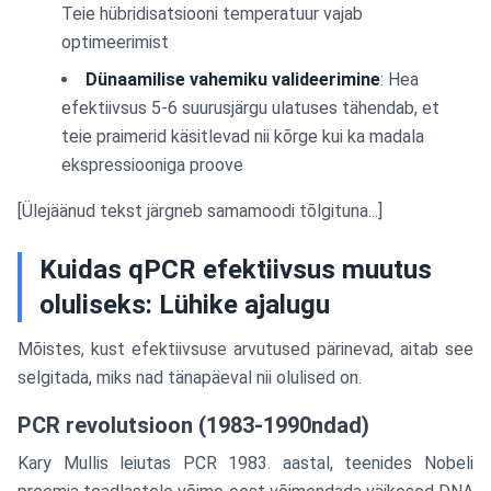
Teie hübridisatsiooni temperatuur vajab
optimeerimist
Dünaamilise vahemiku valideerimine
: Hea
efektiivsus 5-6 suurusjärgu ulatuses tähendab, et
teie praimerid käsitlevad nii kõrge kui ka madala
ekspressiooniga proove
[Ülejäänud tekst järgneb samamoodi tõlgituna...]
Kuidas qPCR efektiivsus muutus
oluliseks: Lühike ajalugu
Mõistes, kust efektiivsuse arvutused pärinevad, aitab see
selgitada, miks nad tänapäeval nii olulised on.
PCR revolutsioon (1983-1990ndad)
Kary Mullis leiutas PCR 1983. aastal, teenides Nobeli