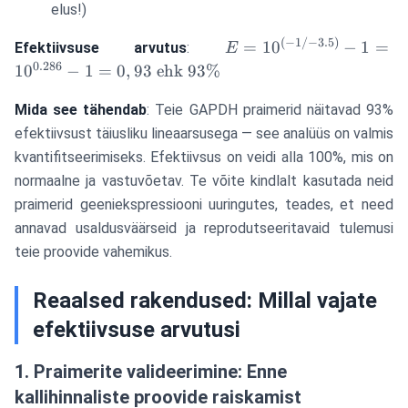
elus!)
(
−
1/
−
3.5
)
E =
=
1
0
−
1
=
Efektiivsuse arvutus
:
E
10^{(-1/-3.5)}
0.286
1
0
−
1
=
0
,
93
ehk
93%
- 1 =
10^{0.286} - 1
Mida see tähendab
: Teie GAPDH praimerid näitavad 93%
= 0,93 \text{
efektiivsust täiusliku lineaarsusega — see analüüs on valmis
ehk } 93\%
kvantifitseerimiseks. Efektiivsus on veidi alla 100%, mis on
normaalne ja vastuvõetav. Te võite kindlalt kasutada neid
praimerid geeniekspressiooni uuringutes, teades, et need
annavad usaldusväärseid ja reprodutseeritavaid tulemusi
teie proovide vahemikus.
Reaalsed rakendused: Millal vajate
efektiivsuse arvutusi
1. Praimerite valideerimine: Enne
kallihinnaliste proovide raiskamist