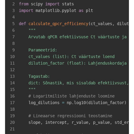
2
from
 scipy 
import
3
import
 matplotlib
.
pyplot 
as
4
5
def
calculate_qpcr_efficiency
(
ct_values
,
 dilutio
6
7
8
9
10
11
12
13
14
15
    """
16
# Logaritmiliste lahjenduste loomine
17
    log_dilutions 
=
 np
.
log10
(
dilution_factor
)
*
 
18
19
# Lineaarse regressiooni teostamine
20
    slope
,
 intercept
,
 r_value
,
 p_value
,
 std_err 
21