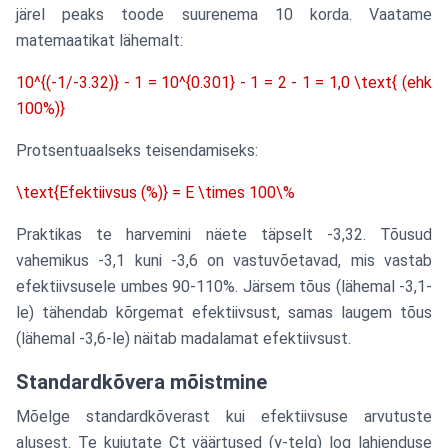
järel peaks toode suurenema 10 korda. Vaatame
matemaatikat lähemalt:
10^{(-1/-3.32)} - 1 = 10^{0.301} - 1 = 2 - 1 = 1,0 \text{ (ehk
100%)}
Protsentuaalseks teisendamiseks:
\text{Efektiivsus (%)} = E \times 100\%
Praktikas te harvemini näete täpselt -3,32. Tõusud
vahemikus -3,1 kuni -3,6 on vastuvõetavad, mis vastab
efektiivsusele umbes 90-110%. Järsem tõus (lähemal -3,1-
le) tähendab kõrgemat efektiivsust, samas laugem tõus
(lähemal -3,6-le) näitab madalamat efektiivsust.
Standardkõvera mõistmine
Mõelge standardkõverast kui efektiivsuse arvutuste
alusest. Te kujutate Ct väärtused (y-telg) log lahjenduse