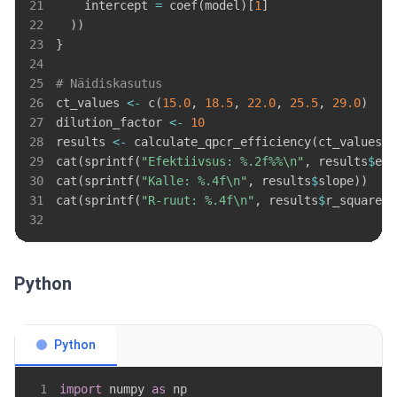
21
    intercept 
=
 coef
(
model
)
[
1
]
22
)
)
23
}
24
25
# Näidiskasutus
26
ct_values 
<-
 c
(
15.0
,
18.5
,
22.0
,
25.5
,
29.0
)
27
dilution_factor 
<-
10
28
results 
<-
 calculate_qpcr_efficiency
(
ct_values
,
 
29
cat
(
sprintf
(
"Efektiivsus: %.2f%%\n"
,
 results
$
eff
30
cat
(
sprintf
(
"Kalle: %.4f\n"
,
 results
$
slope
)
)
31
cat
(
sprintf
(
"R-ruut: %.4f\n"
,
 results
$
r_squared
)
32
Python
Python
1
import
 numpy 
as