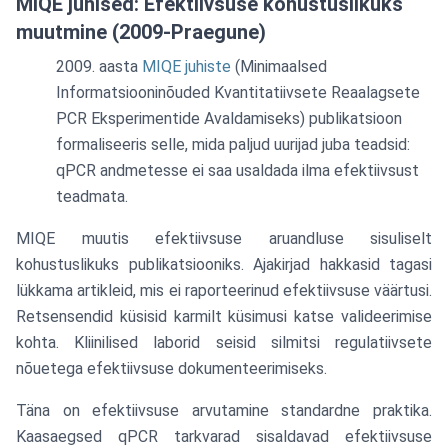
MIQE juhised: Efektiivsuse kohustuslikuks
muutmine (2009-Praegune)
aasta
MIQE juhiste
(Minimaalsed
Informatsiooninõuded Kvantitatiivsete Reaalagsete
PCR Eksperimentide Avaldamiseks) publikatsioon
formaliseeris selle, mida paljud uurijad juba teadsid:
qPCR andmetesse ei saa usaldada ilma efektiivsust
teadmata.
MIQE muutis efektiivsuse aruandluse sisuliselt
kohustuslikuks publikatsiooniks. Ajakirjad hakkasid tagasi
lükkama artikleid, mis ei raporteerinud efektiivsuse väärtusi.
Retsensendid küsisid karmilt küsimusi katse valideerimise
kohta. Kliinilised laborid seisid silmitsi regulatiivsete
nõuetega efektiivsuse dokumenteerimiseks.
Täna on efektiivsuse arvutamine standardne praktika.
Kaasaegsed qPCR tarkvarad sisaldavad efektiivsuse