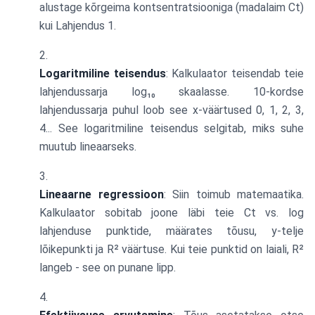
alustage kõrgeima kontsentratsiooniga (madalaim Ct)
kui Lahjendus 1.
Logaritmiline teisendus
: Kalkulaator teisendab teie
lahjendussarja log₁₀ skaalasse. 10-kordse
lahjendussarja puhul loob see x-väärtused 0, 1, 2, 3,
4... See logaritmiline teisendus selgitab, miks suhe
muutub lineaarseks.
Lineaarne regressioon
: Siin toimub matemaatika.
Kalkulaator sobitab joone läbi teie Ct vs. log
lahjenduse punktide, määrates tõusu, y-telje
lõikepunkti ja R² väärtuse. Kui teie punktid on laiali, R²
langeb - see on punane lipp.