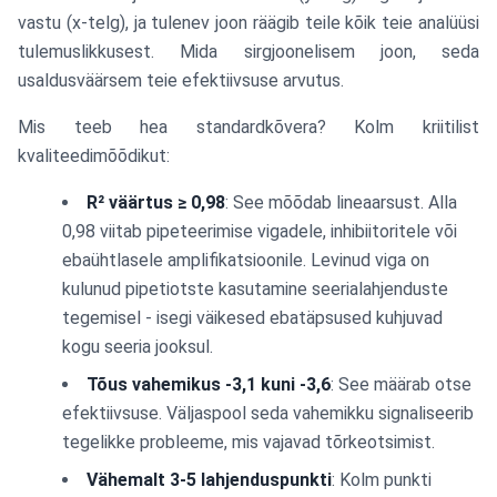
vastu (x-telg), ja tulenev joon räägib teile kõik teie analüüsi
tulemuslikkusest. Mida sirgjoonelisem joon, seda
usaldusväärsem teie efektiivsuse arvutus.
Mis teeb hea standardkõvera? Kolm kriitilist
kvaliteedimõõdikut:
R² väärtus ≥ 0,98
: See mõõdab lineaarsust. Alla
0,98 viitab pipeteerimise vigadele, inhibiitoritele või
ebaühtlasele amplifikatsioonile. Levinud viga on
kulunud pipetiotste kasutamine seerialahjenduste
tegemisel - isegi väikesed ebatäpsused kuhjuvad
kogu seeria jooksul.
Tõus vahemikus -3,1 kuni -3,6
: See määrab otse
efektiivsuse. Väljaspool seda vahemikku signaliseerib
tegelikke probleeme, mis vajavad tõrkeotsimist.
Vähemalt 3-5 lahjenduspunkti
: Kolm punkti