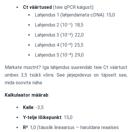
Ct väärtused
(teie qPCR käigust):
Lahjendus 1 (lahjendamata cDNA): 15,0
Lahjendus 2 (10⁻¹): 18,5
Lahjendus 3 (10⁻²): 22,0
Lahjendus 4 (10⁻³): 25,5
Lahjendus 5 (10⁻⁴): 29,0
Märkate mustrit? Iga lahjendus suurendab teie Ct väärtust
umbes 3,5 tsükli võrra. See järjepidevus on täpselt see,
mida soovite näha.
Kalkulaator määrab
:
Kalle
: -3,5
Y-telje lõikepunkt
: 15,0
R²
: 1,0 (täiuslik lineaarsus — haruldane reaalses