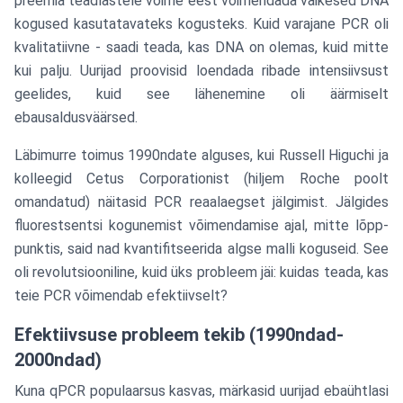
preemia teadlastele võime eest võimendada väikesed DNA
kogused kasutatavateks kogusteks. Kuid varajane PCR oli
kvalitatiivne - saadi teada, kas DNA on olemas, kuid mitte
kui palju. Uurijad proovisid loendada ribade intensiivsust
geelides, kuid see lähenemine oli äärmiselt
ebausaldusväärsed.
Läbimurre toimus 1990ndate alguses, kui Russell Higuchi ja
kolleegid Cetus Corporationist (hiljem Roche poolt
omandatud) näitasid PCR reaalaegset jälgimist. Jälgides
fluorestsentsi kogunemist võimendamise ajal, mitte lõpp-
punktis, said nad kvantifitseerida algse malli koguseid. See
oli revolutsiooniline, kuid üks probleem jäi: kuidas teada, kas
teie PCR võimendab efektiivselt?
Efektiivsuse probleem tekib (1990ndad-
2000ndad)
Kuna qPCR populaarsus kasvas, märkasid uurijad ebaühtlasi