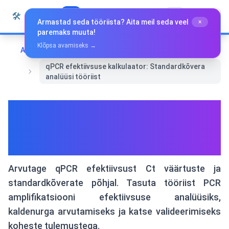
Liigu sisu juurde
🛠️
Whiz Tools
Kõik tööriistad
Eesti
Armastad seda tööriista? Aita meil seda veel
×
paremaks muuta!
Klõpsa avamiseks →
Avaleht
Eri tööriistad
qPCR efektiivsuse kalkulaator: Standardkõvera
analüüsi tööriist
qPCR efektiivsuse
kalkulaator: Standardkõvera
analüüsi tööriist
Arvutage qPCR efektiivsust Ct väärtuste ja
standardkõverate põhjal. Tasuta tööriist PCR
amplifikatsiooni efektiivsuse analüüsiks,
kaldenurga arvutamiseks ja katse valideerimiseks
koheste tulemustega.