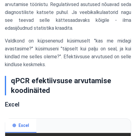
arvutamise tööriistu. Regulatiivsed asutused nõuavad seda
diagnostiliste katsete puhul. Ja veebikalkulaatorid nagu
see teevad selle kättesaadavaks kõigile - ilma
edasijõudnud statistika kraadita.
Valdkond on küpsenenud küsimuselt "kas me midagi
avastasime?" küsimuseni "täpselt kui palju on seal, ja kui
kindlad me selles oleme?". Efektiivsuse arvutused on selle
kindluse keskmeks.
qPCR efektiivsuse arvutamise
koodinäited
Excel
Excel