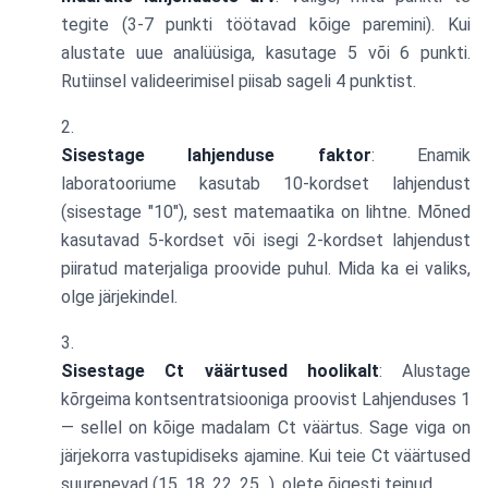
tegite (3-7 punkti töötavad kõige paremini). Kui
alustate uue analüüsiga, kasutage 5 või 6 punkti.
Rutiinsel valideerimisel piisab sageli 4 punktist.
Sisestage lahjenduse faktor
: Enamik
laboratooriume kasutab 10-kordset lahjendust
(sisestage "10"), sest matemaatika on lihtne. Mõned
kasutavad 5-kordset või isegi 2-kordset lahjendust
piiratud materjaliga proovide puhul. Mida ka ei valiks,
olge järjekindel.
Sisestage Ct väärtused hoolikalt
: Alustage
kõrgeima kontsentratsiooniga proovist Lahjenduses 1
— sellel on kõige madalam Ct väärtus. Sage viga on
järjekorra vastupidiseks ajamine. Kui teie Ct väärtused
suurenevad (15, 18, 22, 25...), olete õigesti teinud.