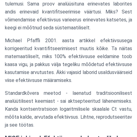
tulemusi. Sama proov analüüsituna erinevates laborites
andis erinevaid kvantifitseerimise väärtusi. Miks? Sest
võimendamise efektiivsus varieerus erinevates katsetes, ja
keegi ei mõõtnud seda süstemaatiliselt.
Michael Pfaffli 2001. aasta artikkel efektiivsusega
korrigeeritud kvantifitseerimisest muutis kõike. Ta näitas
matemaatiliselt, miks 100% efektiivsuse eeldamine toob
kaasa vigu, ja pakkus välja tegeliku mõõdetud efektiivsuse
kasutamise arvutustes. Äkki vajasid laborid usaldusväärseid
viise efektiivsuse määramiseks.
Standardkõvera meetod - laenatud traditsioonilisest
analüütilisest keemiast - sai aktsepteeritud lähenemiseks.
Kanda kontsentratsioon logaritmilisele skaalale Ct vastu,
mõõta kalde, arvutada efektiivsus. Lihtne, reprodutseeritav
ja see töötas.