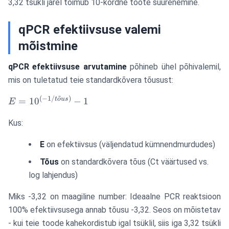
3,32 tsükli järel toimub 10-kordne toote suurenemine.
qPCR efektiivsuse valemi
mõistmine
qPCR efektiivsuse arvutamine
põhineb ühel põhivalemil,
mis on tuletatud teie standardkõvera tõusust:
~
(
−
1/
)
E =
t
o
u
s
=
1
0
−
1
E
10^{(-1/tõus)}
Kus:
- 1
E
on efektiivsus (väljendatud kümnendmurdudes)
Tõus
on standardkõvera tõus (Ct väärtused vs.
log lahjendus)
Miks -3,32 on maagiline number: Ideaalne PCR reaktsioon
100% efektiivsusega annab tõusu -3,32. Seos on mõistetav
- kui teie toode kahekordistub igal tsüklil, siis iga 3,32 tsükli