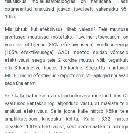
täiuslikkus molekulaarbioloogias on haruldane. Hästi
optimeeritud analüüsid jäävad tavaliselt vahemikku 95-
105%.
Mis juhtub, kui efektiivsus läheb valesti? Teie muutuse
arvutused muutuvad mõtetuks. Tavaline stsenaarium on
võrrelda sihtgeeni (85% efektiivsusega) võrdlusgeeniga
(105% efektiivsusega). ΔΔCt meetod eeldab võrdseid
efektiivsusi, seega teie 2-kordne muutus võib tegelikult
olla 3-kordne või hoopis 1,5-kordne. Seetõttu rõhutavad
MIQE juhised
efektiivsuse raporteerimist—ajakirjad nõuavad
seda üha enam.
See kalkulaator kasutab standardkõvera meetodit, kus Ct
väärtused kantakse log lahjenduse vastu, et määrata teie
analüüsi efektiivsus. Selle joone kalle näitab kõike teie
amplifikatsiooni kineetika kohta. Kalle -3,32 näitab
ideaalset 100% efektiivsust, sest matemaatika toimib: iga