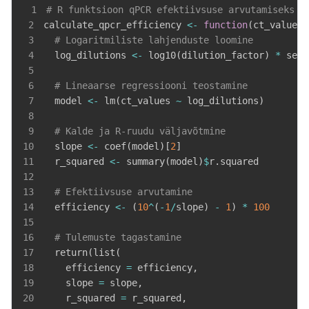
1
# R funktsioon qPCR efektiivsuse arvutamiseks C
2
calculate_qpcr_efficiency 
<-
function
(
ct_values
,
3
# Logaritmiliste lahjenduste loomine
4
  log_dilutions 
<-
 log10
(
dilution_factor
)
*
 seq
(
5
6
# Lineaarse regressiooni teostamine
7
  model 
<-
 lm
(
ct_values 
~
 log_dilutions
)
8
9
# Kalde ja R-ruudu väljavõtmine
10
  slope 
<-
 coef
(
model
)
[
2
]
11
  r_squared 
<-
 summary
(
model
)
$
12
13
# Efektiivsuse arvutamine
14
  efficiency 
<-
(
10
^
(
-
1
/
slope
)
-
1
)
*
100
15
16
# Tulemuste tagastamine
17
  return
(
list
(
18
    efficiency 
=
 efficiency
,
19
    slope 
=
 slope
,
20
    r_squared 
=
 r_squared
,