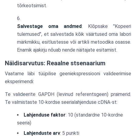
tõrkeotsimist.
Salvestage oma andmed
: Klõpsake "Kopeeri
tulemused", et salvestada kõik väärtused oma labori
märkmikku, esitlustesse või artikli metoodika osasse.
Enamik ajakirju nõuab nende näitajate esitamist.
Näidisarvutus: Reaalne stsenaarium
Vaatame läbi tüüpilise geeniekspressiooni valideerimise
eksperimendi:
Te valideerite GAPDH (levinud referentsgeen) praimerid.
Te valmistaste 10-kordse seerialahjenduse cDNA-st:
Lahjenduse faktor
: 10 (standardne 10-kordne
seeria)
Lahjenduste arv
: 5 punkti