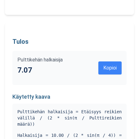
Tulos
Pulttikehän halkaisija
Kopioi
7.07
Käytetty kaava
Pulttikehän halkaisija = Etäisyys reikien
välillä / (2 * sin(π / Pulttireikien
määrä))
Halkaisija = 10.00 / (2 * sin(π / 4)) =