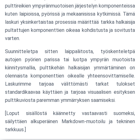
pulttireikien ympyränmuotoisen järjestelyn komponenteissa
kuten laipioissa, pyörissä ja mekaanisissa kytkimissä. Tämä
laskuri yksinkertaistaa prosessia määrittää tarkka halkaisija
pultattujen komponenttien oikeaa kohdistusta ja sovitusta
varten.
Suunnitteletpa sitten laippaliitosta, työskenteletpä
autojen pyörien parissa tai luotpa ympyrän muotoista
kiinnitysmallia, pulttikehän halkaisijan ymmärtäminen on
olennaista komponenttien oikealle yhteensovittamiselle.
Laskurimme tarjoaa välittömästi tarkat tulokset
standardikaavaa käyttäen ja tarjoaa visuaalisen esityksen
pulttikuviosta paremman ymmärryksen saamiseksi.
[Loput sisällöstä käännetty vastaavasti suomeksi,
säilyttäen alkuperäinen Markdown-muotoilu ja tekninen
tarkkuus.]