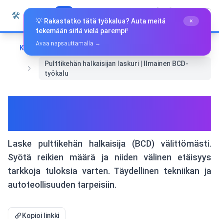
Siirry sisältöön
🛠️
Whiz Tools
Kaikki Työkalut
Suomi
💡 Rakastatko tätä työkalua? Auta meitä
×
tekemään siitä vielä parempi!
Avaa napsauttamalla →
Koti
Matematiikka ja geometria
Pulttikehän halkaisijan laskuri | Ilmainen BCD-
työkalu
Pulttikehän halkaisijan
laskuri | Ilmainen BCD-työkalu
Laske pulttikehän halkaisija (BCD) välittömästi.
Syötä reikien määrä ja niiden välinen etäisyys
tarkkoja tuloksia varten. Täydellinen tekniikan ja
autoteollisuuden tarpeisiin.
Kopioi linkki