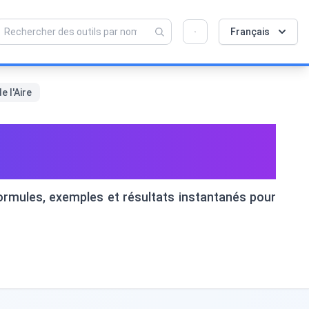
💡 Aimez-vous cet outil ? Aidez-nous à le
×
Français
rendre encore meilleur !
Cliquez pour ouvrir →
e l'Aire
partir du Diamètre et de
c formules, exemples et résultats instantanés pour