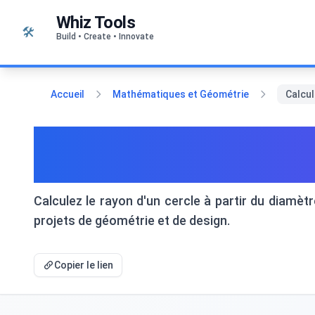
Passer au contenu
Whiz Tools
🛠️
Build • Create • Innovate
Accueil
Mathématiques et Géométrie
Calcul
Calculateur de Rayon de 
l'Aire
Calculez le rayon d'un cercle à partir du diamètr
projets de géométrie et de design.
Copier le lien