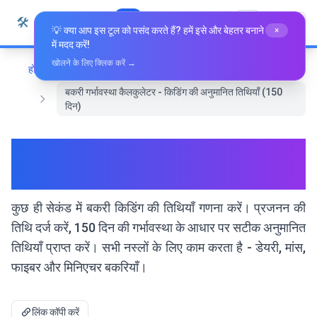
सामग्री पर जाएं
🛠️
Whiz Tools
सभी उपकरण
हिन्दी
💡 क्या आप इस टूल को पसंद करते हैं? हमें इसे और बेहतर बनाने
×
में मदद करें!
खोलने के लिए क्लिक करें →
होम
स्वास्थ्य और कल्याण
बकरी गर्भावस्था कैलकुलेटर - किडिंग की अनुमानित तिथियाँ (150
दिन)
बकरी गर्भावस्था कैलकुलेटर - किडिंग की
अनुमानित तिथियाँ (150 दिन)
कुछ ही सेकंड में बकरी किडिंग की तिथियाँ गणना करें। प्रजनन की
तिथि दर्ज करें, 150 दिन की गर्भावस्था के आधार पर सटीक अनुमानित
तिथियाँ प्राप्त करें। सभी नस्लों के लिए काम करता है - डेयरी, मांस,
फाइबर और मिनिएचर बकरियाँ।
लिंक कॉपी करें