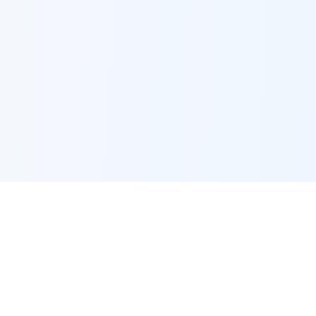
🔗
Alat Berkaitan