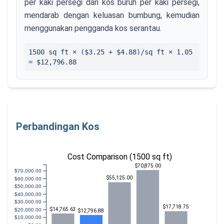
per kaki persegi dan kos buruh per kaki persegi,
mendarab dengan keluasan bumbung, kemudian
menggunakan pengganda kos serantau.
1500
sq ft × ($
3.25
+ $
4.88
)/sq ft ×
1.05
=
$12,796.88
Perbandingan Kos
Cost Comparison (1500 sq ft)
$70,875.00
$70,000.00
$55,125.00
$60,000.00
$50,000.00
$40,000.00
$30,000.00
$17,718.75
$14,765.63
$20,000.00
$12,796.88
$10,000.00