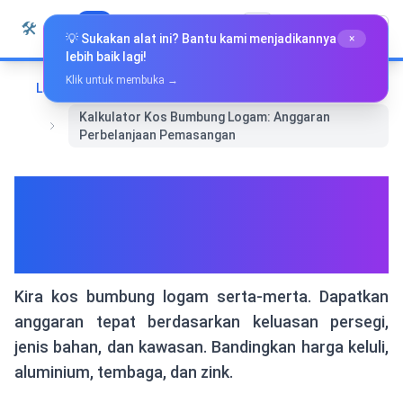
Langkau ke kandungan
🛠️
Whiz Tools
Semua Alat
Bahasa Melayu
💡 Sukakan alat ini? Bantu kami menjadikannya
×
lebih baik lagi!
Klik untuk membuka →
Laman Utama
Kewangan
Kalkulator Kos Bumbung Logam: Anggaran
Perbelanjaan Pemasangan
Kalkulator Kos Bumbung
Logam: Anggaran
Perbelanjaan Pemasangan
Kira kos bumbung logam serta-merta. Dapatkan
anggaran tepat berdasarkan keluasan persegi,
jenis bahan, dan kawasan. Bandingkan harga keluli,
aluminium, tembaga, dan zink.