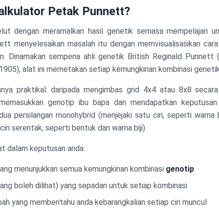
alkulator Petak Punnett?
lut dengan meramalkan hasil genetik semasa mempelajari u
ett menyelesaikan masalah itu dengan memvisualisasikan cara ci
n. Dinamakan sempena ahli genetik British Reginald Punnett
 1905), alat ini memetakan setiap kemungkinan kombinasi genetik
nnya praktikal: daripada mengimbas grid 4x4 atau 8x8 secar
 memasukkan genotip ibu bapa dan mendapatkan keputusan s
ua persilangan monohybrid (menjejaki satu ciri, seperti warna 
ciri serentak, seperti bentuk dan warna biji).
at dalam keputusan anda:
 yang menunjukkan semua kemungkinan kombinasi
genotip
 yang boleh dilihat) yang sepadan untuk setiap kombinasi
bah yang memberitahu anda kebarangkalian setiap ciri muncul