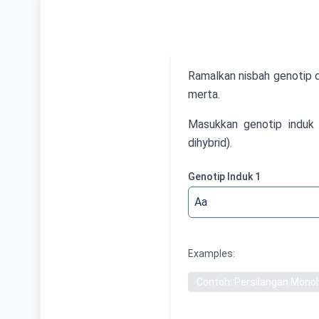
Ramalkan nisbah genotip d
merta.
Masukkan genotip induk 
dihybrid).
Genotip Induk 1
Examples:
Contoh: Persilangan Monoh