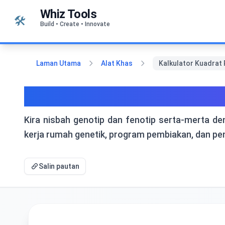
Langkau ke kandungan
Whiz Tools
🛠️
Build • Create • Innovate
Laman Utama
Alat Khas
Kalkulator Kuadrat 
Kalkulator Kuadrat Punn
Kira nisbah genotip dan fenotip serta-merta de
kerja rumah genetik, program pembiakan, dan pend
Salin pautan