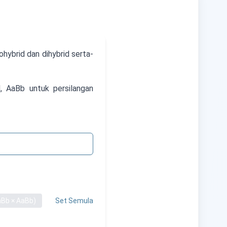
hybrid dan dihybrid serta-
, AaBb untuk persilangan
aBb × AaBb)
Set Semula