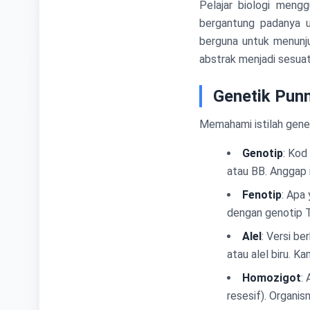
Pelajar biologi meng
bergantung padanya u
berguna untuk menunju
abstrak menjadi sesuat
Genetik Punn
Memahami istilah gene
Genotip
: Kod
atau BB. Anggap i
Fenotip
: Apa
dengan genotip T
Alel
: Versi b
atau alel biru. K
Homozigot
:
resesif). Organis