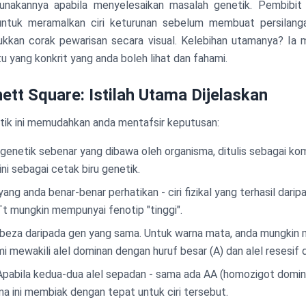
gunakannya apabila menyelesaikan masalah genetik. Pembibi
ntuk meramalkan ciri keturunan sebelum membuat persilang
kkan corak pewarisan secara visual. Kelebihan utamanya? Ia 
u yang konkrit yang anda boleh lihat dan fahami.
ett Square: Istilah Utama Dijelaskan
tik ini memudahkan anda mentafsir keputusan:
 genetik sebenar yang dibawa oleh organisma, ditulis sebagai kom
ni sebagai cetak biru genetik.
 yang anda benar-benar perhatikan - ciri fizikal yang terhasil dar
t mungkin mempunyai fenotip "tinggi".
erbeza daripada gen yang sama. Untuk warna mata, anda mungkin 
ami mewakili alel dominan dengan huruf besar (A) dan alel resesif d
 Apabila kedua-dua alel sepadan - sama ada AA (homozigot domin
ma ini membiak dengan tepat untuk ciri tersebut.