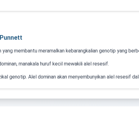
Punnett
jah yang membantu meramalkan kebarangkalian genotip yang berb
dominan, manakala huruf kecil mewakili alel resesif.
zikal genotip. Alel dominan akan menyembunyikan alel resesif da