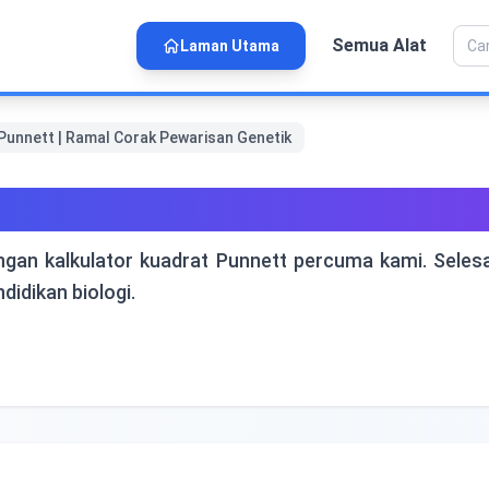
Semua Alat
Laman Utama
Punnett | Ramal Corak Pewarisan Genetik
ett | Ramal Corak Pewarisan
ngan kalkulator kuadrat Punnett percuma kami. Seles
idikan biologi.