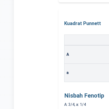
Kuadrat Punnett
Parent gametes
Punnett Square showing g
A
a
Nisbah Fenotip
A: 3/4, a: 1/4