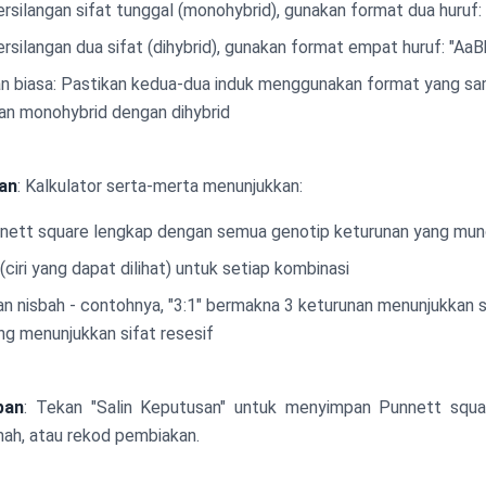
rsilangan sifat tunggal (monohybrid), gunakan format dua huruf: "
rsilangan dua sifat (dihybrid), gunakan format empat huruf: "AaB
an biasa: Pastikan kedua-dua induk menggunakan format yang sam
an monohybrid dengan dihybrid
an
: Kalkulator serta-merta menunjukkan:
nnett square lengkap dengan semua genotip keturunan yang mun
(ciri yang dapat dilihat) untuk setiap kombinasi
n nisbah - contohnya, "3:1" bermakna 3 keturunan menunjukkan 
ng menunjukkan sifat resesif
pan
: Tekan "Salin Keputusan" untuk menyimpan Punnett squa
mah, atau rekod pembiakan.