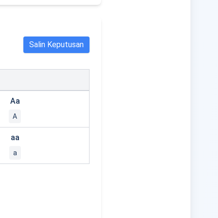
Salin Keputusan
Aa
A
aa
a