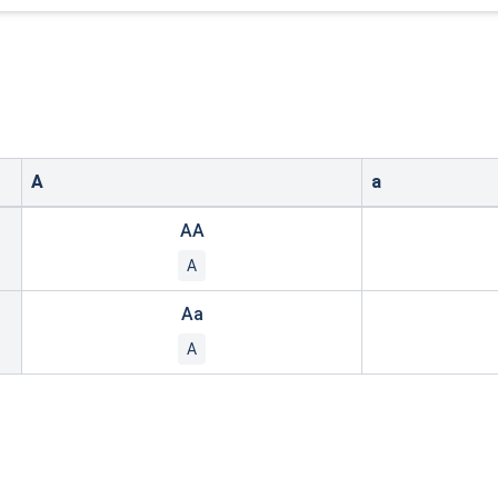
A
a
enetic combinations
AA
A
Aa
A