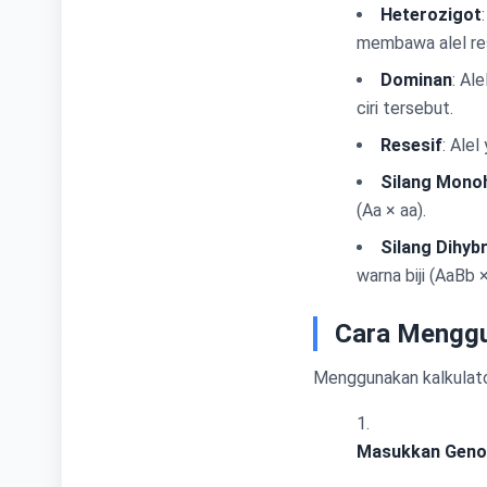
Heterozigot
membawa alel res
Dominan
: Al
ciri tersebut.
Resesif
: Alel
Silang Mono
(Aa × aa).
Silang Dihybr
warna biji (AaBb
Cara Menggun
Menggunakan kalkulato
Masukkan Genot