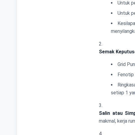
Untuk pe
Untuk pe
Kesilap
menyilangk
Semak Keputus
Grid Pu
Fenotip 
Ringkasa
setiap 1 ya
Salin atau Sim
makmal, kerja ru