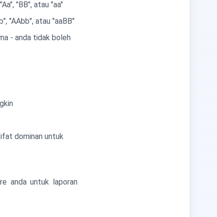
Aa", "BB", atau "aa"
b", "AAbb", atau "aaBB"
a - anda tidak boleh
gkin
sifat dominan untuk
re anda untuk laporan