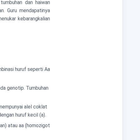
t tumbuhan dan haiwan
an. Guru mendapatinya
menukar kebarangkalian
binasi huruf seperti Aa
ipada genotip. Tumbuhan
mempunyai alel coklat
engan huruf kecil (a).
an) atau aa (homozigot