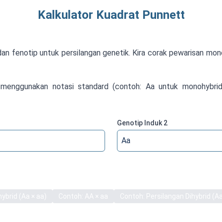
Kalkulator Kuadrat Punnett
an fenotip untuk persilangan genetik. Kira corak pewarisan mono
menggunakan notasi standard (contoh: Aa untuk monohybrid
Genotip Induk 2
ybrid (Aa × aa)
Contoh: AA × aa
Contoh: Persilangan Dihybrid (A