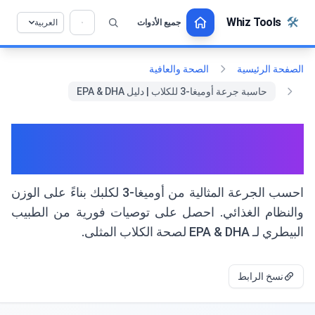
خطي إلى المحتوى
🛠️
Whiz Tools
جميع الأدوات
العربية
💡 هل تحب هذه الأداة؟ ساعدنا على تحسينها أكثر!
×
انقر للفتح →
الصفحة الرئيسية
الصحة والعافية
حاسبة جرعة أوميغا-3 للكلاب | دليل EPA & DHA
حاسبة جرعة أوميغا-3 للكلاب |
دليل EPA & DHA
احسب الجرعة المثالية من أوميغا-3 لكلبك بناءً على الوزن
والنظام الغذائي. احصل على توصيات فورية من الطبيب
البيطري لـ EPA & DHA لصحة الكلاب المثلى.
نسخ الرابط