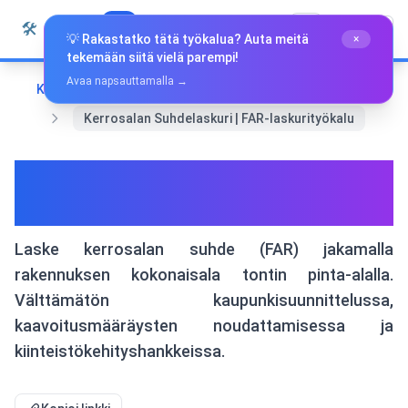
Siirry sisältöön
🛠️
Whiz Tools
Kaikki Työkalut
Suomi
💡 Rakastatko tätä työkalua? Auta meitä
×
tekemään siitä vielä parempi!
Avaa napsauttamalla →
Koti
Matematiikka ja geometria
Kerrosalan Suhdelaskuri | FAR-laskurityökalu
Kerrosalan Suhdelaskuri |
FAR-laskurityökalu
Laske kerrosalan suhde (FAR) jakamalla
rakennuksen kokonaisala tontin pinta-alalla.
Välttämätön kaupunkisuunnittelussa,
kaavoitusmääräysten noudattamisessa ja
kiinteistökehityshankkeissa.