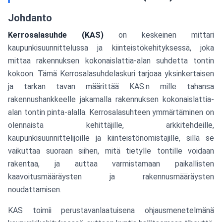
Johdanto
Kerrosalasuhde (KAS)
on keskeinen mittari
kaupunkisuunnittelussa ja kiinteistökehityksessä, joka
mittaa rakennuksen kokonaislattia-alan suhdetta tontin
kokoon. Tämä Kerrosalasuhdelaskuri tarjoaa yksinkertaisen
ja tarkan tavan määrittää KAS:n mille tahansa
rakennushankkeelle jakamalla rakennuksen kokonaislattia-
alan tontin pinta-alalla. Kerrosalasuhteen ymmärtäminen on
olennaista kehittäjille, arkkitehdeille,
kaupunkisuunnittelijoille ja kiinteistönomistajille, sillä se
vaikuttaa suoraan siihen, mitä tietylle tontille voidaan
rakentaa, ja auttaa varmistamaan paikallisten
kaavoitusmääräysten ja rakennusmääräysten
noudattamisen.
KAS toimii perustavanlaatuisena ohjausmenetelmänä