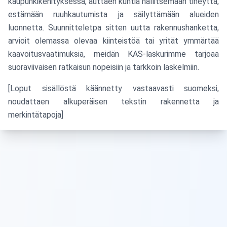
kaupunkikehityksessä, auttaen kuntia hallitsemaan tiheyttä,
estämään ruuhkautumista ja säilyttämään alueiden
luonnetta. Suunnitteletpa sitten uutta rakennushanketta,
arvioit olemassa olevaa kiinteistöä tai yrität ymmärtää
kaavoitusvaatimuksia, meidän KAS-laskurimme tarjoaa
suoraviivaisen ratkaisun nopeisiin ja tarkkoin laskelmiin.
[Loput sisällöstä käännetty vastaavasti suomeksi,
noudattaen alkuperäisen tekstin rakennetta ja
merkintätapoja]