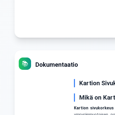
📚
Dokumentaatio
Kartion Sivu
Mikä on Kart
Kartion sivukorkeus
ympyränmuotoisen poh