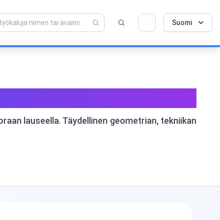
💡 Rakastatko tätä työkalua? Auta meitä
×
Suomi
tekemään siitä vielä parempi!
Avaa napsauttamalla →
 Verkossa
oraan lauseella. Täydellinen geometrian, tekniikan