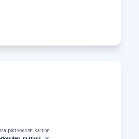
nsa pisteeseen kartion
orkeuden mittaus
on