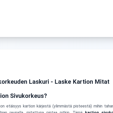
korkeuden Laskuri - Laske Kartion Mitat
ion Sivukorkeus?
on etäisyys kartion kärjestä (ylimmästä pisteestä) mihin taha
jan reunalla, mitattuna pintaa pitkin. Tämä
kartion sivuk