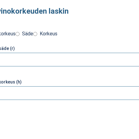
vinokorkeuden laskin
korkeus
Säde
Korkeus
säde (r)
korkeus (h)