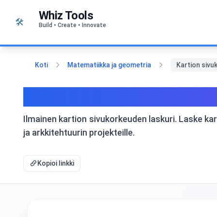
Siirry sisältöön
Whiz Tools
🛠️
Build • Create • Innovate
Koti
Matematiikka ja geometria
Kartion sivu
Kartion sivukorkeuden La
Ilmainen kartion sivukorkeuden laskuri. Laske kar
ja arkkitehtuurin projekteille.
Kopioi linkki