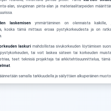
nta-alan, sivupinnan pinta-alan ja materiaalitarpeiden määrit
uurissa.
den laskemisen
ymmärtäminen on olennaista kaikille, j
sa, koska tämä mittaus eroaa pystykorkeudesta ja on ratka
a.
orkeuden laskuri
mahdollistaa sivukorkeuden löytämisen suora
pystykorkeuden, tai voit laskea säteen tai korkeuden muista
triaa, teet teknisiä projekteja tai arkkitehtisuunnittelua, tämä
kelmat
.
ännetään samalla tarkkuudella ja säilyttäen alkuperäinen muotoi