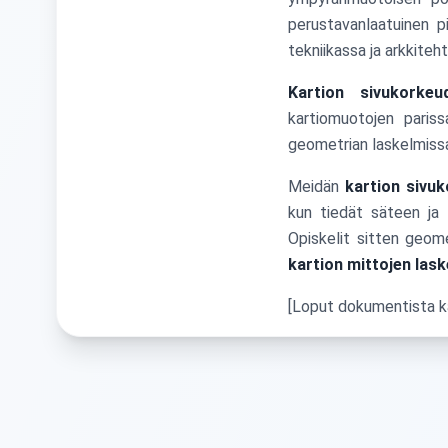
perustavanlaatuinen pi
tekniikassa ja arkkiteht
Kartion sivukorkeu
kartiomuotojen paris
geometrian laskelmiss
Meidän
kartion sivuk
kun tiedät säteen ja 
Opiskelit sitten geome
kartion mittojen las
[Loput dokumentista kä