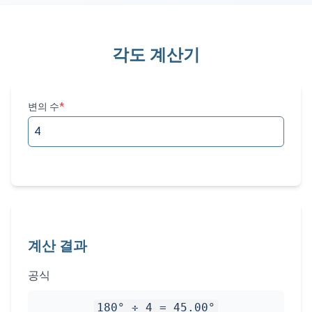
각도 계산기
변의 수
*
계산 결과
공식
180° ÷
4
=
45.00
°