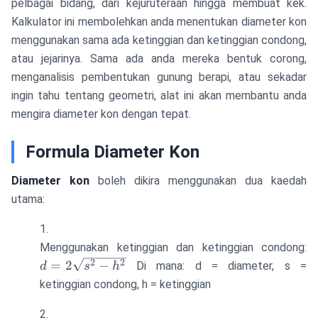
pelbagai bidang, dari kejuruteraan hingga membuat kek.
Kalkulator ini membolehkan anda menentukan diameter kon
menggunakan sama ada ketinggian dan ketinggian condong,
atau jejarinya. Sama ada anda mereka bentuk corong,
menganalisis pembentukan gunung berapi, atau sekadar
ingin tahu tentang geometri, alat ini akan membantu anda
mengira diameter kon dengan tepat.
Formula Diameter Kon
Diameter kon
boleh dikira menggunakan dua kaedah
utama:
Menggunakan ketinggian dan ketinggian condong:
2
2
2
=
2
−
Di mana: d = diameter, s =
d
s
h
-
ketinggian condong, h = ketinggian