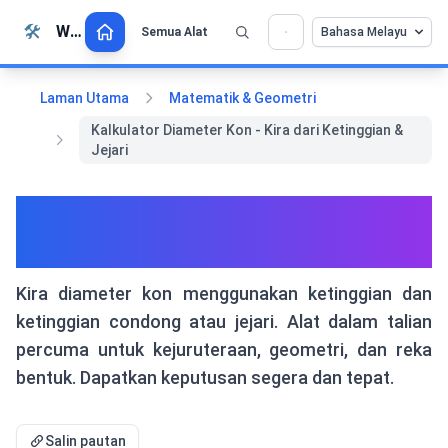
Langkau ke kandungan
🛠️
Whiz Tools
Semua Alat
Bahasa Melayu
💡 Sukakan alat ini? Bantu kami menjadikannya
×
lebih baik lagi!
Klik untuk membuka →
Laman Utama
Matematik & Geometri
Kalkulator Diameter Kon - Kira dari Ketinggian &
Jejari
Kalkulator Diameter Kon -
Kira dari Ketinggian & Jejari
Kira diameter kon menggunakan ketinggian dan
ketinggian condong atau jejari. Alat dalam talian
percuma untuk kejuruteraan, geometri, dan reka
bentuk. Dapatkan keputusan segera dan tepat.
Salin pautan