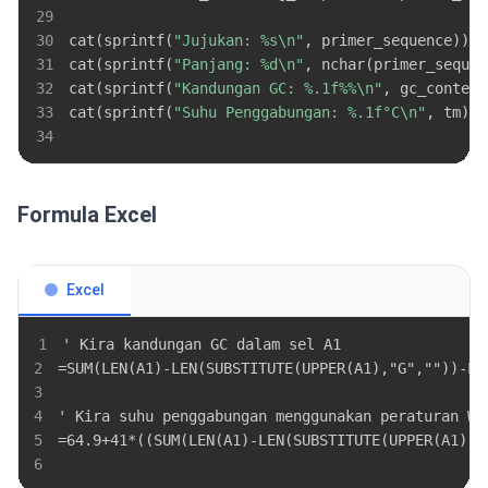
29
30
cat
(
sprintf
(
"Jujukan: %s\n"
,
 primer_sequence
)
)
31
cat
(
sprintf
(
"Panjang: %d\n"
,
 nchar
(
primer_sequen
32
cat
(
sprintf
(
"Kandungan GC: %.1f%%\n"
,
 gc_content
33
cat
(
sprintf
(
"Suhu Penggabungan: %.1f°C\n"
,
 tm
)
)
34
Formula Excel
Excel
1
2
3
4
5
6