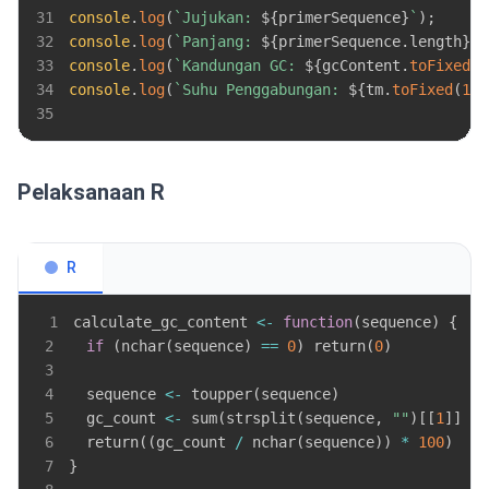
31
console
.
log
(
`
Jujukan: 
${
primerSequence
}
`
)
;
32
console
.
log
(
`
Panjang: 
${
primerSequence
.
length
}
`
)
33
console
.
log
(
`
Kandungan GC: 
${
gcContent
.
toFixed
(
1
34
console
.
log
(
`
Suhu Penggabungan: 
${
tm
.
toFixed
(
1
)
}
35
Pelaksanaan R
R
1
calculate_gc_content 
<-
function
(
sequence
)
{
2
if
(
nchar
(
sequence
)
==
0
)
 return
(
0
)
3
4
  sequence 
<-
 toupper
(
sequence
)
5
  gc_count 
<-
 sum
(
strsplit
(
sequence
,
""
)
[
[
1
]
]
%i
6
  return
(
(
gc_count 
/
 nchar
(
sequence
)
)
*
100
)
7
}