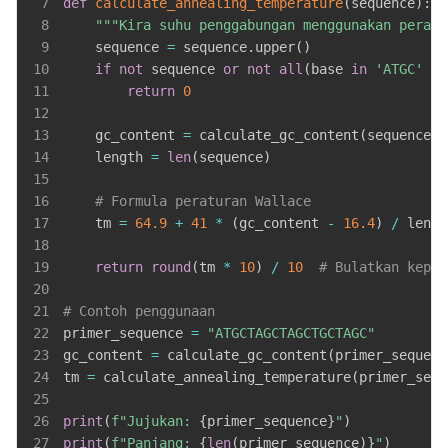
7
def
calculate_annealing_temperature
(
sequence
)
:
8
"""Kira suhu penggabungan menggunakan peratu
9
    sequence 
=
 sequence
.
upper
(
)
10
if
not
 sequence 
or
not
all
(
base 
in
'ATGC'
fo
11
return
0
12
13
    gc_content 
=
 calculate_gc_content
(
sequence
)
14
    length 
=
len
(
sequence
)
15
16
# Formula peraturan Wallace
17
    tm 
=
64.9
+
41
*
(
gc_content 
-
16.4
)
/
18
19
return
round
(
tm 
*
10
)
/
10
# Bulatkan kepad
20
21
# Contoh penggunaan
22
primer_sequence 
=
"ATGCTAGCTAGCTGCTAGC"
23
gc_content 
=
 calculate_gc_content
(
primer_sequenc
24
tm 
=
 calculate_annealing_temperature
(
primer_sequ
25
26
print
(
f"Jujukan: 
{
primer_sequence
}
"
)
27
print
(
f"Panjang: 
{
len
(
primer_sequence
)
}
"
)