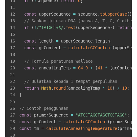
10
if
(
!
sequence
)
return
0
;
11
12
const
 upperSequence 
=
 sequence
.
toUpperCase
(
)
;
13
// Sahkan jujukan DNA (hanya A, T, G, C dibena
14
if
(
!
/
^[ATGC]+$
/
.
test
(
upperSequence
)
)
return
0
15
16
const
 length 
=
 upperSequence
.
length
;
17
const
 gcContent 
=
calculateGCContent
(
upperSequ
18
19
// Formula peraturan Wallace
20
const
 annealingTemp 
=
64.9
+
(
41
*
(
gcContent 
21
22
// Bulatkan kepada 1 tempat perpuluhan
23
return
Math
.
round
(
annealingTemp 
*
10
)
/
10
;
24
}
25
26
// Contoh penggunaan
27
const
 primerSequence 
=
"ATGCTAGCTAGCTGCTAGC"
;
28
const
 gcContent 
=
calculateGCContent
(
primerSeque
29
const
 tm 
=
calculateAnnealingTemperature
(
primerS
30