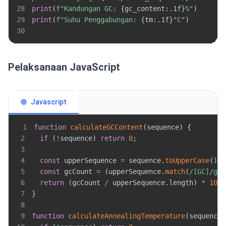
28
print
(
f"Kandungan GC: 
{
gc_content
:
.1f
}
%"
)
29
print
(
f"Suhu Penggabungan: 
{
tm
:
.1f
}
°C"
)
30
Pelaksanaan JavaScript
Javascript
1
function
calculateGCContent
(
sequence
)
{
2
if
(
!
sequence
)
return
0
;
3
4
const
 upperSequence 
=
 sequence
.
toUpperCase
(
)
;
5
const
 gcCount 
=
(
upperSequence
.
match
(
/
[GC]
/
g
)
6
return
(
gcCount 
/
 upperSequence
.
length
)
*
100
;
7
}
8
9
function
calculateAnnealingTemperature
(
sequence
)