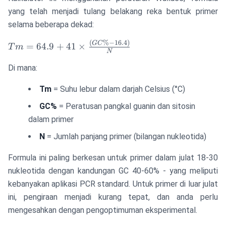
yang telah menjadi tulang belakang reka bentuk primer
selama beberapa dekad:
(
%
−
16.4
)
Tm = 64.9 +
GC
=
64.9
+
41
×
T
m
N
41 \times
\frac{(GC\%
Di mana:
- 16.4)}{N}
Tm
= Suhu lebur dalam darjah Celsius (°C)
GC%
= Peratusan pangkal guanin dan sitosin
dalam primer
N
= Jumlah panjang primer (bilangan nukleotida)
Formula ini paling berkesan untuk primer dalam julat 18-30
nukleotida dengan kandungan GC 40-60% - yang meliputi
kebanyakan aplikasi PCR standard. Untuk primer di luar julat
ini, pengiraan menjadi kurang tepat, dan anda perlu
mengesahkan dengan pengoptimuman eksperimental.