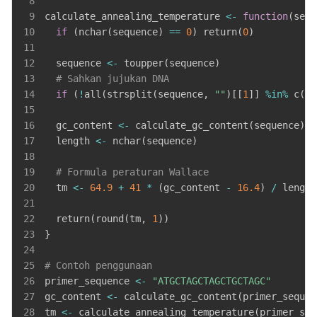
8
9
calculate_annealing_temperature 
<-
function
(
sequ
10
if
(
nchar
(
sequence
)
==
0
)
 return
(
0
)
11
12
  sequence 
<-
 toupper
(
sequence
)
13
# Sahkan jujukan DNA
14
if
(
!
all
(
strsplit
(
sequence
,
""
)
[
[
1
]
]
%in%
 c
(
"A
15
16
  gc_content 
<-
 calculate_gc_content
(
sequence
)
17
  length 
<-
 nchar
(
sequence
)
18
19
# Formula peraturan Wallace
20
  tm 
<-
64.9
+
41
*
(
gc_content 
-
16.4
)
/
21
22
  return
(
round
(
tm
,
1
)
)
23
}
24
25
# Contoh penggunaan
26
primer_sequence 
<-
"ATGCTAGCTAGCTGCTAGC"
27
gc_content 
<-
 calculate_gc_content
(
primer_sequen
28
tm 
<-
 calculate_annealing_temperature
(
primer_seq