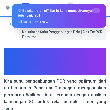
Langkau ke kandungan
🛠️
Whiz Tools
Semua Alat
Bahasa Melayu
💡 Sukakan alat ini? Bantu kami menjadikannya
×
lebih baik lagi!
Klik untuk membuka →
Laman Utama
Alat Khas
Kalkulator Suhu Penggabungan DNA | Alat Tm PCR
Percuma
Kalkulator Suhu
Penggabungan DNA | Alat Tm
PCR Percuma
Kira suhu penggabungan PCR yang optimum dari
urutan primer. Pengiraan Tm segera menggunakan
peraturan Wallace. Alat percuma dengan analisis
kandungan GC untuk reka bentuk primer yang
tepat.