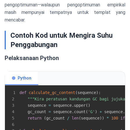
pengoptimuman—walaupun pengoptimuman empirikal
masih mempunyai tempatnya untuk templat yang
mencabar.
Contoh Kod untuk Mengira Suhu
Penggabungan
Pelaksanaan Python
Python
1
def
calculate_gc_content
(
sequence
)
:
2
"""Kira peratusan kandungan GC bagi jujukan 
3
    sequence 
=
 sequence
.
upper
(
)
4
    gc_count 
=
 sequence
.
count
(
'G'
)
+
 sequence
.
co
5
return
(
gc_count 
/
len
(
sequence
)
)
*
100
if
l
6