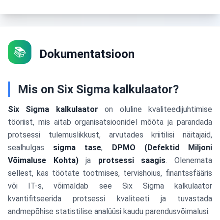
📚
Dokumentatsioon
Mis on Six Sigma kalkulaator?
Six Sigma kalkulaator
on oluline kvaliteedijuhtimise
tööriist, mis aitab organisatsioonidel mõõta ja parandada
protsessi tulemuslikkust, arvutades kriitilisi näitajaid,
sealhulgas
sigma tase
,
DPMO (Defektid Miljoni
Võimaluse Kohta)
ja
protsessi saagis
. Olenemata
sellest, kas töötate tootmises, tervishoius, finantssfääris
või IT-s, võimaldab see Six Sigma kalkulaator
kvantifitseerida protsessi kvaliteeti ja tuvastada
andmepõhise statistilise analüüsi kaudu parendusvõimalusi.