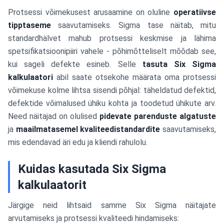
Protsessi võimekusest arusaamine on oluline
operatiivse
tipptaseme
saavutamiseks. Sigma tase näitab, mitu
standardhälvet mahub protsessi keskmise ja lähima
spetsifikatsioonipiiri vahele - põhimõtteliselt mõõdab see,
kui sageli defekte esineb. Selle
tasuta Six Sigma
kalkulaatori
abil saate otsekohe määrata oma protsessi
võimekuse kolme lihtsa sisendi põhjal: täheldatud defektid,
defektide võimalused ühiku kohta ja toodetud ühikute arv.
Need näitajad on olulised
pidevate parenduste algatuste
ja
maailmatasemel kvaliteedistandardite
saavutamiseks,
mis edendavad äri edu ja kliendi rahulolu.
Kuidas kasutada Six Sigma
kalkulaatorit
Järgige neid lihtsaid samme Six Sigma näitajate
arvutamiseks ja protsessi kvaliteedi hindamiseks: