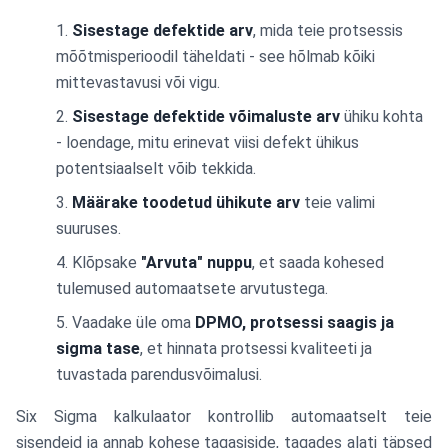
Sisestage defektide arv
, mida teie protsessis
mõõtmisperioodil täheldati - see hõlmab kõiki
mittevastavusi või vigu.
Sisestage defektide võimaluste arv
ühiku kohta
- loendage, mitu erinevat viisi defekt ühikus
potentsiaalselt võib tekkida.
Määrake toodetud ühikute arv
teie valimi
suuruses.
Klõpsake
"Arvuta" nuppu
, et saada kohesed
tulemused automaatsete arvutustega.
Vaadake üle oma
DPMO, protsessi saagis ja
sigma tase
, et hinnata protsessi kvaliteeti ja
tuvastada parendusvõimalusi.
Six Sigma kalkulaator kontrollib automaatselt teie
sisendeid ja annab kohese tagasiside, tagades alati täpsed