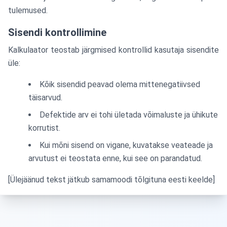
tulemused.
Sisendi kontrollimine
Kalkulaator teostab järgmised kontrollid kasutaja sisendite
üle:
Kõik sisendid peavad olema mittenegatiivsed
täisarvud.
Defektide arv ei tohi ületada võimaluste ja ühikute
korrutist.
Kui mõni sisend on vigane, kuvatakse veateade ja
arvutust ei teostata enne, kui see on parandatud.
[Ülejäänud tekst jätkub samamoodi tõlgituna eesti keelde]