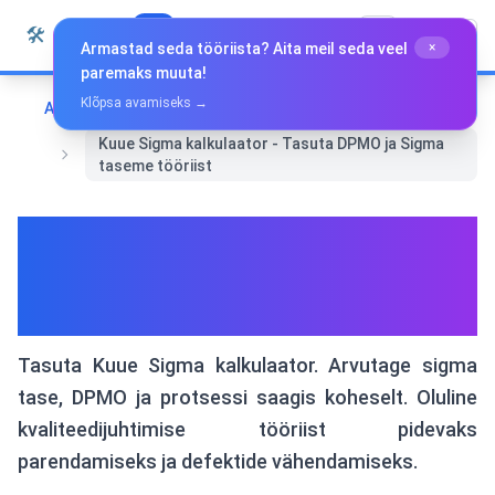
Liigu sisu juurde
🛠️
Whiz Tools
Kõik tööriistad
Eesti
Armastad seda tööriista? Aita meil seda veel
×
paremaks muuta!
Klõpsa avamiseks →
Avaleht
Statistika ja analüüs
Kuue Sigma kalkulaator - Tasuta DPMO ja Sigma
taseme tööriist
Kuue Sigma kalkulaator -
Tasuta DPMO ja Sigma
taseme tööriist
Tasuta Kuue Sigma kalkulaator. Arvutage sigma
tase, DPMO ja protsessi saagis koheselt. Oluline
kvaliteedijuhtimise tööriist pidevaks
parendamiseks ja defektide vähendamiseks.