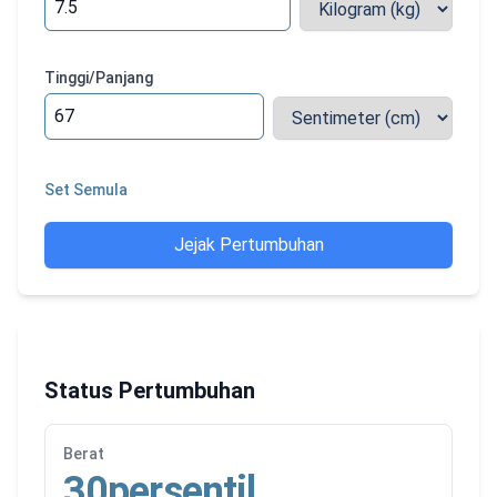
Tinggi/Panjang
Set Semula
Jejak Pertumbuhan
Status Pertumbuhan
Berat
30persentil