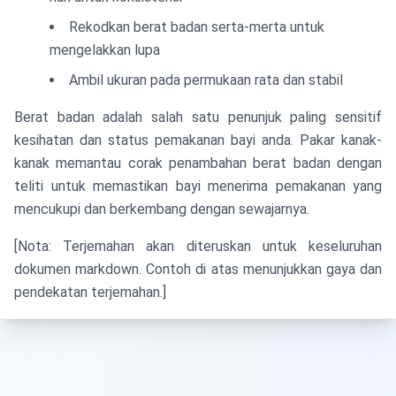
Rekodkan berat badan serta-merta untuk
mengelakkan lupa
Ambil ukuran pada permukaan rata dan stabil
Berat badan adalah salah satu penunjuk paling sensitif
kesihatan dan status pemakanan bayi anda. Pakar kanak-
kanak memantau corak penambahan berat badan dengan
teliti untuk memastikan bayi menerima pemakanan yang
mencukupi dan berkembang dengan sewajarnya.
[Nota: Terjemahan akan diteruskan untuk keseluruhan
dokumen markdown. Contoh di atas menunjukkan gaya dan
pendekatan terjemahan.]