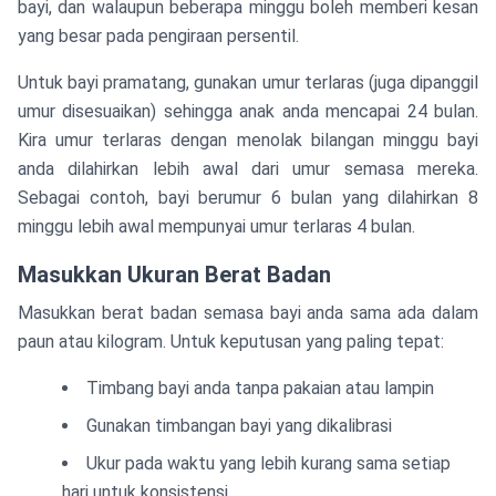
bayi, dan walaupun beberapa minggu boleh memberi kesan
yang besar pada pengiraan persentil.
Untuk bayi pramatang, gunakan umur terlaras (juga dipanggil
umur disesuaikan) sehingga anak anda mencapai 24 bulan.
Kira umur terlaras dengan menolak bilangan minggu bayi
anda dilahirkan lebih awal dari umur semasa mereka.
Sebagai contoh, bayi berumur 6 bulan yang dilahirkan 8
minggu lebih awal mempunyai umur terlaras 4 bulan.
Masukkan Ukuran Berat Badan
Masukkan berat badan semasa bayi anda sama ada dalam
paun atau kilogram. Untuk keputusan yang paling tepat:
Timbang bayi anda tanpa pakaian atau lampin
Gunakan timbangan bayi yang dikalibrasi
Ukur pada waktu yang lebih kurang sama setiap
hari untuk konsistensi