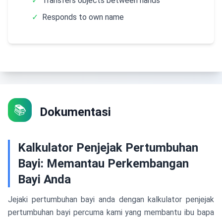
✓
Transfers objects between hands
✓
Responds to own name
📚
Dokumentasi
Kalkulator Penjejak Pertumbuhan
Bayi: Memantau Perkembangan
Bayi Anda
Jejaki pertumbuhan bayi anda dengan kalkulator penjejak
pertumbuhan bayi percuma kami yang membantu ibu bapa