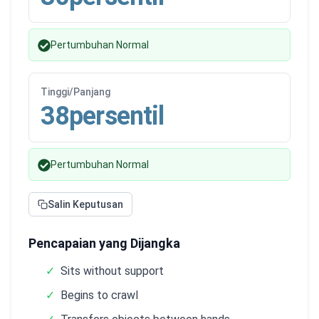
Pertumbuhan Normal
Tinggi/Panjang
38persentil
Pertumbuhan Normal
Salin Keputusan
Pencapaian yang Dijangka
✓
Sits without support
✓
Begins to crawl