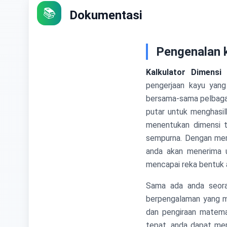
📚
Dokumentasi
Pengenalan 
Kalkulator Dimens
pengerjaan kayu ya
bersama-sama pelbagai
putar untuk menghasil
menentukan dimensi 
sempurna. Dengan mema
anda akan menerima u
mencapai reka bentuk 
Sama ada anda seora
berpengalaman yang m
dan pengiraan matema
tepat, anda dapat me