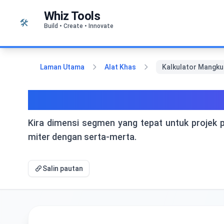
Langkau ke kandungan
Whiz Tools
🛠️
Build • Create • Innovate
Laman Utama
Alat Khas
Kalkulator Mangku
Kalkulator Mangkuk Ber
Kira dimensi segmen yang tepat untuk projek
miter dengan serta-merta.
Salin pautan