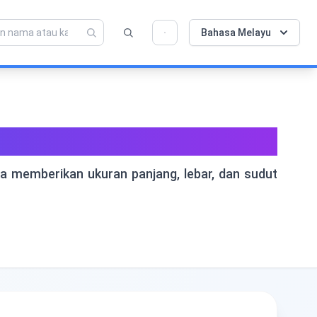
💡 Sukakan alat ini? Bantu kami menjadikannya
×
Bahasa Melayu
lebih baik lagi!
Klik untuk membuka →
u Percuma
 memberikan ukuran panjang, lebar, dan sudut