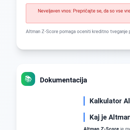
Neveljaven vnos: Prepričajte se, da so vse vre
Altman Z-Score pomaga oceniti kreditno tveganje podj
📚
Dokumentacija
Kalkulator A
Kaj je Altma
Altman Z-Score
je mo