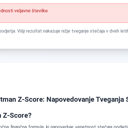
dnosti veljavne številke.
etja. Višji rezultat nakazuje nižje tveganje stečaja v dveh leti
ltman Z-Score: Napovedovanje Tveganja 
n Z-Score?
čna finančna formula, ki napoveduje verjetnost stečaja podjetja