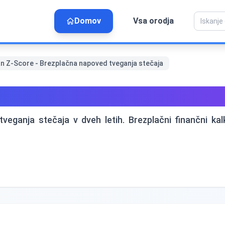
Domov
Vsa orodja
an Z-Score - Brezplačna napoved tveganja stečaja
re - Brezplačna napoved tve
eganja stečaja v dveh letih. Brezplačni finančni kal