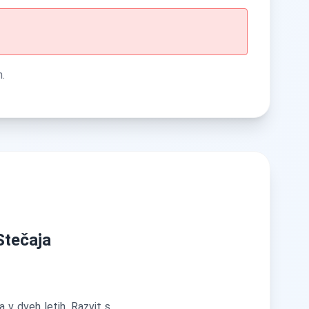
h.
Stečaja
 v dveh letih. Razvit s