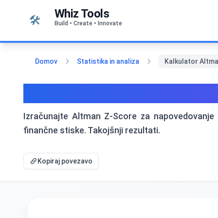
Preskoči na vsebino
Whiz Tools
🛠️
Build • Create • Innovate
Domov
Statistika in analiza
Kalkulator Altm
Kalkulator Altman Z-Sco
Izračunajte Altman Z-Score za napovedovanje tv
finančne stiske. Takojšnji rezultati.
Kopiraj povezavo