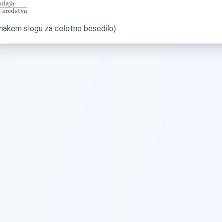
T)}}
odaja
 sredstva
pna
t{Prodaja}}
pna
enakem slogu za celotno besedilo)
pne
}}