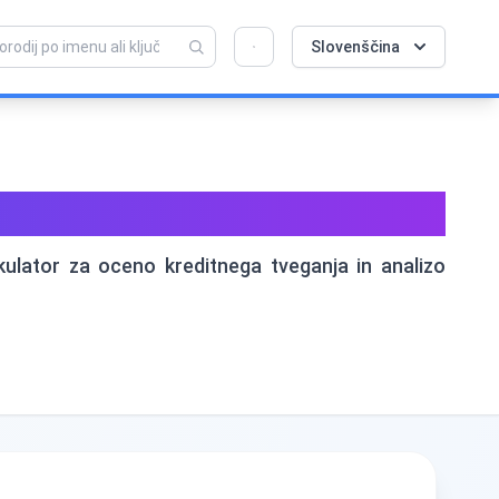
Slovenščina
💡 Vam je všeč ta orodje? Pomagajte nam, da
×
postane še boljše!
Kliknite za odpiranje →
ganja stečaja
kulator za oceno kreditnega tveganja in analizo