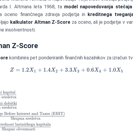
arda I. Altmana leta 1968, ta
model napovedovanja stečaja
za oceno finančnega zdravja podjetja in
kreditnega tveganj
bljajo
kalkulator Altman Z-Score
za oceno, ali je podjetje v varn
ne insolventnosti.
man Z-Score
core
kombinira pet ponderiranih finančnih kazalnikov za izračun tv
=
1.2
+
1.4
+
3.3
Z = 1.2X_1 + 1.4X_2 + 3
+
0.6
+
1.0
Z
X
X
X
X
X
1
2
3
4
5
i kapital
 sredstva
{Obratni
ni dobi
ˇ
c
ki
 sredstva
{Zadržani
pna
s Before Interest and Taxes (EBIT)
Skupna sredstva
{Earnings
pna
rednost lastni
ˇ
s
kega kapitala
rest and
Skupne obveznosti
t{Tržna