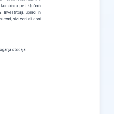
kombinira pet ključnih
a
. Investitorji, upniki in
i coni, sivi coni ali coni
eganja stečaja:
.3X_3 + 0.6X_4 + 1.0X_5