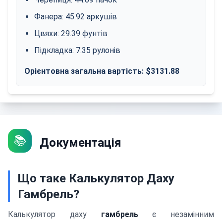
Фанера
:
45.92
аркушів
Цвяхи
:
29.39
фунтів
Підкладка
:
7.35
рулонів
Орієнтовна загальна вартість
: $
3131.88
📚
Документація
Що таке Калькулятор Даху
Гамбрель?
Калькулятор даху
гамбрель
є незамінним