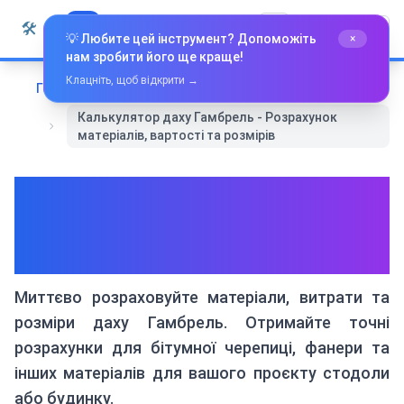
Перейти до вмісту
🛠️
Whiz Tools
Усі інструменти
Українська
💡 Любите цей інструмент? Допоможіть
×
нам зробити його ще краще!
Клацніть, щоб відкрити →
Головна
Математика та Геометрія
Калькулятор даху Гамбрель - Розрахунок
матеріалів, вартості та розмірів
Калькулятор даху Гамбрель
- Розрахунок матеріалів,
вартості та розмірів
Миттєво розраховуйте матеріали, витрати та
розміри даху Гамбрель. Отримайте точні
розрахунки для бітумної черепиці, фанери та
інших матеріалів для вашого проєкту стодоли
або будинку.