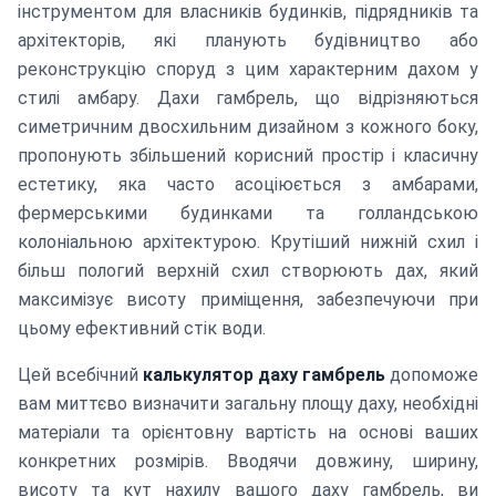
інструментом для власників будинків, підрядників та
архітекторів, які планують будівництво або
реконструкцію споруд з цим характерним дахом у
стилі амбару. Дахи гамбрель, що відрізняються
симетричним двосхильним дизайном з кожного боку,
пропонують збільшений корисний простір і класичну
естетику, яка часто асоціюється з амбарами,
фермерськими будинками та голландською
колоніальною архітектурою. Крутіший нижній схил і
більш пологий верхній схил створюють дах, який
максимізує висоту приміщення, забезпечуючи при
цьому ефективний стік води.
Цей всебічний
калькулятор даху гамбрель
допоможе
вам миттєво визначити загальну площу даху, необхідні
матеріали та орієнтовну вартість на основі ваших
конкретних розмірів. Вводячи довжину, ширину,
висоту та кут нахилу вашого даху гамбрель, ви