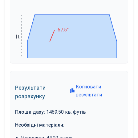
67.5°
12 ft
24 ft
Копіювати
Результати
результати
розрахунку
Площа даху
:
1469.50
кв. футів
Необхідні матеріали
:
Черепиця
:
44.09
пачок